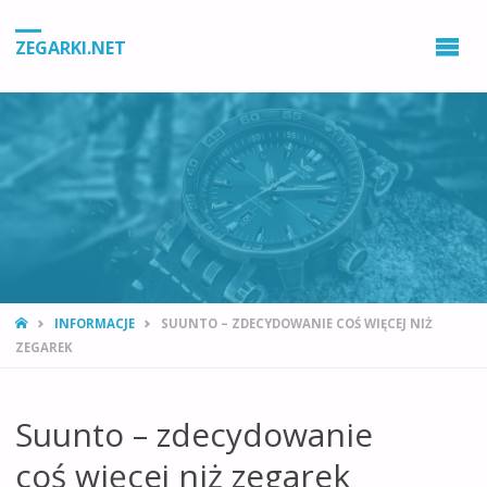
ZEGARKI.NET
STRONA
INFORMACJE
SUUNTO – ZDECYDOWANIE COŚ WIĘCEJ NIŻ
GŁÓWNA
ZEGAREK
Suunto – zdecydowanie
coś więcej niż zegarek