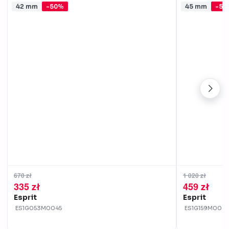
42 mm
-50%
45 mm
-55
670 zł
1 020 zł
335 zł
459 zł
Esprit
Esprit
ES1G053M0045
ES1G159M0085