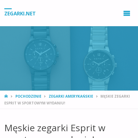
ZEGARKI.NET
STRONA
POCHODZENIE
ZEGARKI AMERYKAŃSKIE
MĘSKIE ZEGARKI
GŁÓWNA
ESPRIT W SPORTOWYM WYDANIU!
Męskie zegarki Esprit w