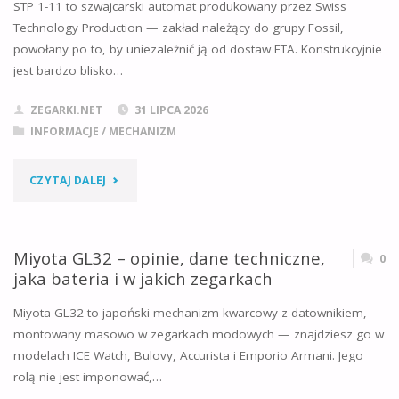
STP 1-11 to szwajcarski automat produkowany przez Swiss
DANE
Technology Production — zakład należący do grupy Fossil,
powołany po to, by uniezależnić ją od dostaw ETA. Konstrukcyjnie
TECHNICZNE,
jest bardzo blisko…
7
ZEGARKI.NET
31 LIPCA 2026
LAT
INFORMACJE
/
MECHANIZM
NA
"STP
CZYTAJ DALEJ
BATERII
1-
I
11
Miyota GL32 – opinie, dane techniczne,
0
W
jaka bateria i w jakich zegarkach
–
JAKICH
Miyota GL32 to japoński mechanizm kwarcowy z datownikiem,
OPINIE,
montowany masowo w zegarkach modowych — znajdziesz go w
ZEGARKACH"
modelach ICE Watch, Bulovy, Accurista i Emporio Armani. Jego
DANE
rolą nie jest imponować,…
TECHNICZNE