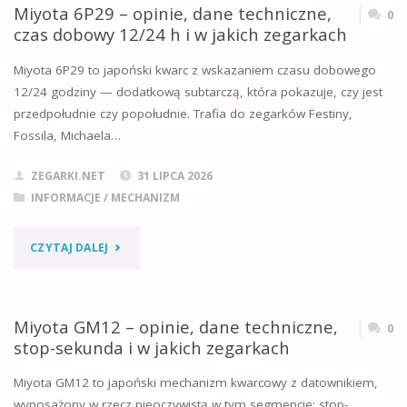
–
Miyota 6P29 – opinie, dane techniczne,
0
ZEGARKACH"
czas dobowy 12/24 h i w jakich zegarkach
OPINIE,
Miyota 6P29 to japoński kwarc z wskazaniem czasu dobowego
DANE
12/24 godziny — dodatkową subtarczą, która pokazuje, czy jest
przedpołudnie czy popołudnie. Trafia do zegarków Festiny,
TECHNICZNE
Fossila, Michaela…
I
ZEGARKI.NET
31 LIPCA 2026
DLACZEGO
INFORMACJE
/
MECHANIZM
TRUDNO
"MIYOTA
CZYTAJ DALEJ
GO
6P29
KUPIĆ"
–
Miyota GM12 – opinie, dane techniczne,
0
stop-sekunda i w jakich zegarkach
OPINIE,
Miyota GM12 to japoński mechanizm kwarcowy z datownikiem,
DANE
wyposażony w rzecz nieoczywistą w tym segmencie: stop-