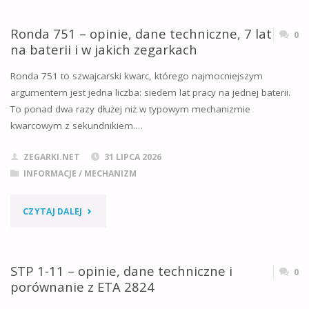
KTÓRYCH
–
Ronda 751 – opinie, dane techniczne, 7 lat
0
ZEGARKACH
na baterii i w jakich zegarkach
OPINIE,
PRACOWAŁ"
Ronda 751 to szwajcarski kwarc, którego najmocniejszym
DANE
argumentem jest jedna liczba: siedem lat pracy na jednej baterii.
To ponad dwa razy dłużej niż w typowym mechanizmie
TECHNICZNE,
kwarcowym z sekundnikiem.…
CHRONOGRAF
ZEGARKI.NET
31 LIPCA 2026
KWARCOWY
INFORMACJE
/
MECHANIZM
I
"RONDA
CZYTAJ DALEJ
W
751
JAKICH
–
STP 1-11 – opinie, dane techniczne i
0
ZEGARKACH"
porównanie z ETA 2824
OPINIE,