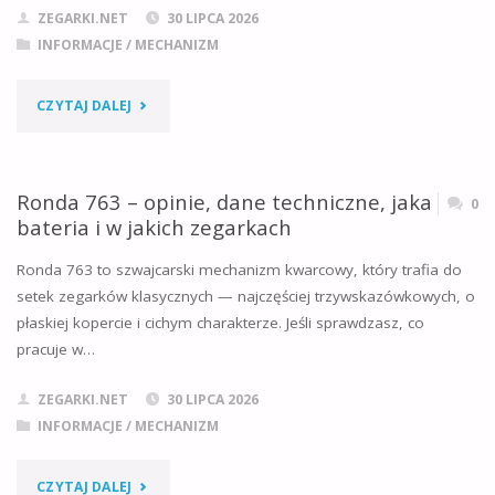
ZEGARKI.NET
30 LIPCA 2026
CHODU
INFORMACJE
/
MECHANIZM
I
"RONDA
CZYTAJ DALEJ
W
785
JAKICH
–
Ronda 763 – opinie, dane techniczne, jaka
0
ZEGARKACH"
bateria i w jakich zegarkach
OPINIE,
Ronda 763 to szwajcarski mechanizm kwarcowy, który trafia do
DANE
setek zegarków klasycznych — najczęściej trzywskazówkowych, o
płaskiej kopercie i cichym charakterze. Jeśli sprawdzasz, co
TECHNICZNE,
pracuje w…
JAKA
ZEGARKI.NET
30 LIPCA 2026
BATERIA
INFORMACJE
/
MECHANIZM
I
"RONDA
CZYTAJ DALEJ