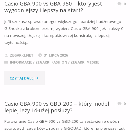
800
Casio GBA-900 vs GBA-950 – który jest
0
I
wygodniejszy i lepszy na start?
VS
DLACZEGO?"
Jeśli szukasz sprawdzonego, większego i bardziej budżetowego
GBD-
G-Shocka z krokomierzem, wybierz Casio GBA-900. Jeśli zależy Ci
na nowszej, lżejszej i kompaktowszej konstrukcji z lepszą
200
czytelnością,…
–
ZEGARKI.NET
31 LIPCA 2026
DWA
INFORMACJE
/
ZEGARKI FASHION
/
ZEGARKI MĘSKIE
MODELE
"CASIO
CZYTAJ DALEJ
W
GBA-
BEZPOŚREDNIM
900
Casio GBA-900 vs GBD-200 – który model
0
PORÓWNANIU"
lepiej leży i dłużej posłuży?
VS
Porównanie Casio GBA-900 vs GBD-200 to zestawienie dwóch
GBA-
sportowych zegarków z rodziny G-SQUAD, które na pierwszy rzut