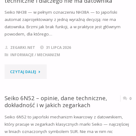
techniczne i dlaczego nie ma datownika
OPINIE,
Seiko NH38 — w pełnym oznaczeniu NH38A — to japoński
DANE
automat zaprojektowany z jedną wyraźną decyzją: nie ma
datownika. Brzmi jak brak funkcji, a w praktyce jest głównym
TECHNICZNE,
powodem, dla którego…
JAKA
ZEGARKI.NET
31 LIPCA 2026
BATERIA
INFORMACJE
/
MECHANIZM
I
"SEIKO
CZYTAJ DALEJ
W
NH38
JAKICH
(NH38A)
Seiko 6N52 – opinie, dane techniczne,
0
ZEGARKACH"
dokładność i w jakich zegarkach
–
Seiko 6N52 to japoński mechanizm kwarcowy z datownikiem,
OPINIE,
który pracuje w zegarkach klasycznych marki Seiko — najczęściej
w liniach oznaczonych symbolem SUR. Nie ma w nim nic
DANE