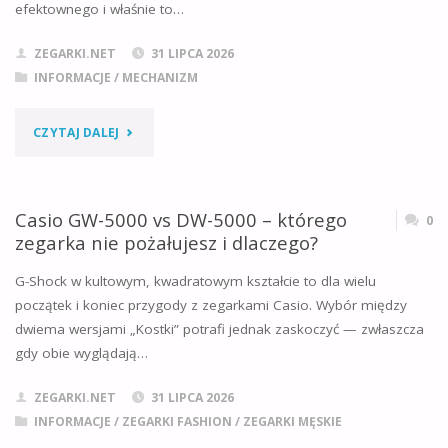
efektownego i właśnie to…
TECHNICZNE
ZEGARKI.NET
31 LIPCA 2026
I
INFORMACJE
/
MECHANIZM
DLACZEGO
"SEIKO
CZYTAJ DALEJ
NIE
6N52
MA
–
Casio GW-5000 vs DW-5000 – którego
0
DATOWNIKA"
zegarka nie pożałujesz i dlaczego?
OPINIE,
G-Shock w kultowym, kwadratowym kształcie to dla wielu
DANE
początek i koniec przygody z zegarkami Casio. Wybór między
dwiema wersjami „Kostki” potrafi jednak zaskoczyć — zwłaszcza
TECHNICZNE,
gdy obie wyglądają…
DOKŁADNOŚĆ
ZEGARKI.NET
31 LIPCA 2026
I
INFORMACJE
/
ZEGARKI FASHION
/
ZEGARKI MĘSKIE