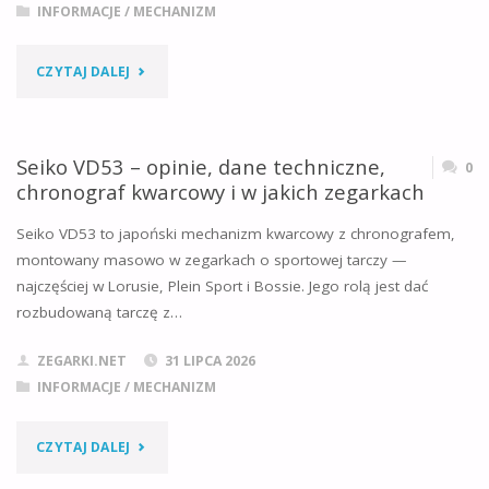
INFORMACJE
/
MECHANIZM
I
"ISA
CZYTAJ DALEJ
W
8171
JAKICH
–
Seiko VD53 – opinie, dane techniczne,
0
ZEGARKACH"
chronograf kwarcowy i w jakich zegarkach
OPINIE,
Seiko VD53 to japoński mechanizm kwarcowy z chronografem,
DANE
montowany masowo w zegarkach o sportowej tarczy —
najczęściej w Lorusie, Plein Sport i Bossie. Jego rolą jest dać
TECHNICZNE,
rozbudowaną tarczę z…
JAKA
ZEGARKI.NET
31 LIPCA 2026
BATERIA
INFORMACJE
/
MECHANIZM
I
"SEIKO
CZYTAJ DALEJ
W
VD53