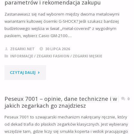
parametrów i rekomendacja zakupu
VS
Zastanawiasz się nad wyborem między dwoma metalowymi
GBM-
wariantami kultowej ósemki G-SHOCK? Jeśli szukasz bardziej
budżetowego wejścia w świat „metal-covered” z wygodnym
2100:
paskiem, wybierz Casio GM-2100.…
CO
ZEGARKI.NET
30 LIPCA 2026
JE
INFORMACJE
/
ZEGARKI FASHION
/
ZEGARKI MĘSKIE
ODRÓŻNIA
"CASIO
CZYTAJ DALEJ
I
GM-
KTÓRY
2100
Peseux 7001 – opinie, dane techniczne i w
0
SPRAWDZI
jakich zegarkach go znajdziesz
VS
SIĘ
Peseux 7001 to szwajcarski mechanizm nakręcany ręcznie, który
2110
od dekad trafia do płaskich zegarków klasycznych. Jest wybierany
LEPIEJ?"
wszędzie tam, gdzie liczy się smukła koperta i widok pracującego
–