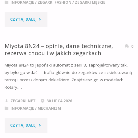
INFORMACJE
/
ZEGARKI FASHION
/
ZEGARKI MĘSKIE
MODEL
"CASIO
CZYTAJ DALEJ
LEPIEJ
GBA-
LEŻY
800
Miyota 8N24 – opinie, dane techniczne,
0
I
rezerwa chodu i w jakich zegarkach
VS
DŁUŻEJ
Miyota 8N24 to japoński automat z serii 8, zaprojektowany tak,
GBA-
by było go widać — trafia głównie do zegarków ze szkieletowaną
POSŁUŻY?"
tarczą i przeszklonym dekielkiem. Znajdziesz go w modelach
900:
Rotary,…
KTÓRY
ZEGARKI.NET
30 LIPCA 2026
WYBRAĆ
INFORMACJE
/
MECHANIZM
DO
"MIYOTA
CZYTAJ DALEJ
PRACY,
8N24