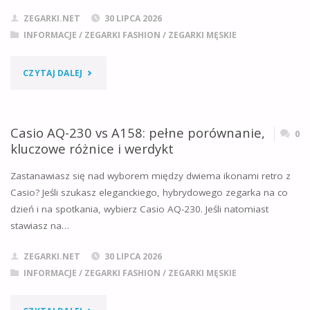
ZEGARKI.NET
30 LIPCA 2026
ŁĄCZY,
INFORMACJE
/
ZEGARKI FASHION
/
ZEGARKI MĘSKIE
CO
"CASIO
CZYTAJ DALEJ
DZIELI
MDV-
I
107
Casio AQ-230 vs A158: pełne porównanie,
0
KTÓRY
kluczowe różnice i werdykt
VS
KUPIĆ?"
Zastanawiasz się nad wyborem między dwiema ikonami retro z
SEIKO
Casio? Jeśli szukasz eleganckiego, hybrydowego zegarka na co
dzień i na spotkania, wybierz Casio AQ-230. Jeśli natomiast
5
stawiasz na…
–
ZEGARKI.NET
30 LIPCA 2026
DWA
INFORMACJE
/
ZEGARKI FASHION
/
ZEGARKI MĘSKIE
MODELE
"CASIO