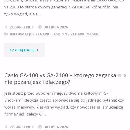
nowszym, odważniejszym kuzynem? Zestawienie Casio GA-2100
vs 2300 to starcie dwóch generacji G-SHOCK-a, które różni nie
–
tylko wygląd, ale i…
ZESTAWIENIE
ZEGARKI.NET
30 LIPCA 2026
PARAMETRÓW
INFORMACJE
/
ZEGARKI FASHION
/
ZEGARKI MĘSKIE
I
"CASIO
CZYTAJ DALEJ
REKOMENDACJA
GA-
ZAKUPU"
2100
Casio GA-100 vs GA-2100 – którego zegarka
0
nie pożałujesz i dlaczego?
VS
Jeśli stoisz przed wyborem między dwoma kultowymi G-
2300
Shockami, decyzja często sprowadza się do jednego pytania: czy
wolisz masywny, klasyczny wygląd, czy nowoczesną, smuklejszą
–
formę? Jeśli zależy Ci…
PEŁNY
ZEGARKI.NET
30 LIPCA 2026