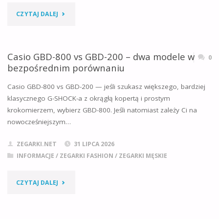
W
"CASIO
CZYTAJ DALEJ
JAKICH
GW-
ZEGARKACH"
5000
Casio GBD-800 vs GBD-200 – dwa modele w
0
bezpośrednim porównaniu
VS
Casio GBD-800 vs GBD-200 — jeśli szukasz większego, bardziej
DW-
klasycznego G-SHOCK-a z okrągłą kopertą i prostym
krokomierzem, wybierz GBD-800. Jeśli natomiast zależy Ci na
5000
nowocześniejszym…
–
ZEGARKI.NET
31 LIPCA 2026
KTÓREGO
INFORMACJE
/
ZEGARKI FASHION
/
ZEGARKI MĘSKIE
ZEGARKA
"CASIO
CZYTAJ DALEJ
NIE
GBD-
POŻAŁUJESZ