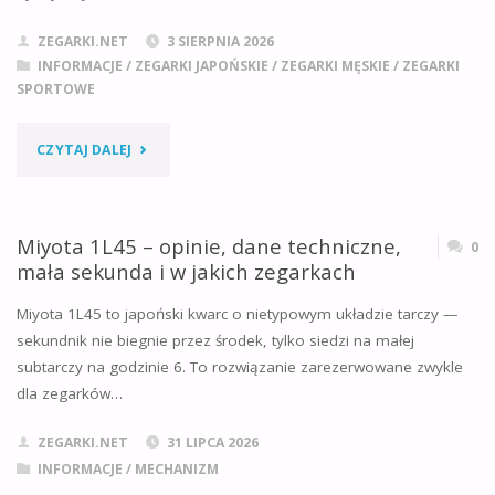
TRYT
ZEGARKI.NET
3 SIERPNIA 2026
OD
INFORMACJE
/
ZEGARKI JAPOŃSKIE
/
ZEGARKI MĘSKIE
/
ZEGARKI
SPORTOWE
SUPER-
"CASIO
CZYTAJ DALEJ
LUMINOVA"
GA-
2100CMD
Miyota 1L45 – opinie, dane techniczne,
0
mała sekunda i w jakich zegarkach
—
Miyota 1L45 to japoński kwarc o nietypowym układzie tarczy —
METALICZNE
sekundnik nie biegnie przez środek, tylko siedzi na małej
subtarczy na godzinie 6. To rozwiązanie zarezerwowane zwykle
CAMO
dla zegarków…
NA
ZEGARKI.NET
31 LIPCA 2026
TARCZY.
INFORMACJE
/
MECHANIZM