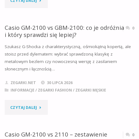
CZYTAJ DALEJ
W
AQ-
BEZPOŚREDNIM
230
Casio GM-2100 vs GBM-2100: co je odróżnia
0
PORÓWNANIU"
i który sprawdzi się lepiej?
VS
Szukasz G-Shocka z charakterystyczną, ośmiokątną kopertą, ale
A158:
stoisz przed dylematem: wybrać sprawdzoną klasykę z
metalowym bezlem czy nowoczesną wersję z zasilaniem
PEŁNE
słonecznym i łącznością…
PORÓWNANIE,
ZEGARKI.NET
30 LIPCA 2026
KLUCZOWE
INFORMACJE
/
ZEGARKI FASHION
/
ZEGARKI MĘSKIE
RÓŻNICE
"CASIO
CZYTAJ DALEJ
I
GM-
WERDYKT"
2100
Casio GM-2100 vs 2110 – zestawienie
0