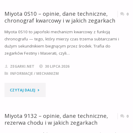
SPORTU
–
Miyota 0S10 – opinie, dane techniczne,
0
I
chronograf kwarcowy i w jakich zegarkach
OPINIE,
NA
Miyota 0S10 to japoński mechanizm kwarcowy z funkcją
DANE
chronografu — tego, który mierzy czas trzema subtarczami i
CO
dużym sekundnikiem biegnącym przez środek. Trafia do
TECHNICZNE,
DZIEŃ?"
zegarków Festiny i Maserati, czyli…
REZERWA
ZEGARKI.NET
30 LIPCA 2026
CHODU
INFORMACJE
/
MECHANIZM
I
"MIYOTA
CZYTAJ DALEJ
W
0S10
JAKICH
–
Miyota 9132 – opinie, dane techniczne,
0
ZEGARKACH"
rezerwa chodu i w jakich zegarkach
OPINIE,