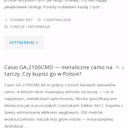
przede wszystkim tym, jak długo działają i czy wymagają
jakiejkolwiek obsługi. Poniżej rozkładam każdą z tych …
–
ZEGARKI.NET
3 SIERPNIA 2026
RANKING
FUNKCJE
/
INFORMACJE
I
"RODZAJE
CZYTAJ DALEJ
CZEGO
LUMINESCENCJI
UNIKAĆ"
W
Casio GA-2100CMD — metaliczne camo na
0
tarczy. Czy kupisz go w Polsce?
ZEGARKACH
Casio GA-2100CMD-8A to jedyny z trzech lutowych wariantów
–
camo, w którym wzór maskujący wchodzi na tarczę — i to w
napylanym, metalicznym wykończeniu. Reszta specyfikacji jest
CZYM
identyczna jak w pozostałych CasiOakach: kaliber 5611, koperta z
RÓŻNI
żywicy wzmacnianej włóknem węglowym, 200 metrów
wodoszczelności. Haczyk leży gdzie indziej — w europejskiej
SIĘ
dystrybucji …