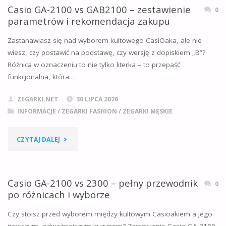
2100
Casio GA-2100 vs GAB2100 – zestawienie
0
DZIELI
parametrów i rekomendacja zakupu
VS
I
Zastanawiasz się nad wyborem kultowego CasiOaka, ale nie
GBD-
wiesz, czy postawić na podstawę, czy wersję z dopiskiem „B”?
KTÓRY
Różnica w oznaczeniu to nie tylko literka – to przepaść
200
KUPIĆ?"
funkcjonalna, która…
–
ZEGARKI.NET
30 LIPCA 2026
REALNE
INFORMACJE
/
ZEGARKI FASHION
/
ZEGARKI MĘSKIE
RÓŻNICE,
"CASIO
CZYTAJ DALEJ
CENY
GA-
I
2100
Casio GA-2100 vs 2300 – pełny przewodnik
0
KTÓRY
po różnicach i wyborze
VS
POLECAMY"
Czy stoisz przed wyborem między kultowym Casioakiem a jego
GAB2100