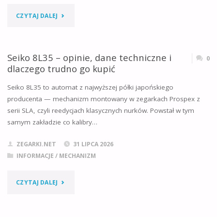
CZY
"MIYOTA
CZYTAJ DALEJ
KUPISZ
1L45
GO
–
Seiko 8L35 – opinie, dane techniczne i
0
W
dlaczego trudno go kupić
OPINIE,
POLSCE?"
Seiko 8L35 to automat z najwyższej półki japońskiego
DANE
producenta — mechanizm montowany w zegarkach Prospex z
serii SLA, czyli reedycjach klasycznych nurków. Powstał w tym
TECHNICZNE,
samym zakładzie co kalibry…
MAŁA
ZEGARKI.NET
31 LIPCA 2026
SEKUNDA
INFORMACJE
/
MECHANIZM
I
"SEIKO
CZYTAJ DALEJ
W
8L35
JAKICH