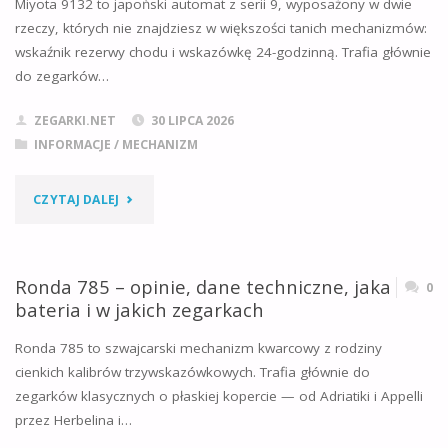
Miyota 9132 to japoński automat z serii 9, wyposażony w dwie
DANE
rzeczy, których nie znajdziesz w większości tanich mechanizmów:
wskaźnik rezerwy chodu i wskazówkę 24-godzinną. Trafia głównie
TECHNICZNE,
do zegarków…
CHRONOGRAF
ZEGARKI.NET
30 LIPCA 2026
KWARCOWY
INFORMACJE
/
MECHANIZM
I
"MIYOTA
CZYTAJ DALEJ
W
9132
JAKICH
–
Ronda 785 – opinie, dane techniczne, jaka
0
ZEGARKACH"
bateria i w jakich zegarkach
OPINIE,
Ronda 785 to szwajcarski mechanizm kwarcowy z rodziny
DANE
cienkich kalibrów trzywskazówkowych. Trafia głównie do
zegarków klasycznych o płaskiej kopercie — od Adriatiki i Appelli
TECHNICZNE,
przez Herbelina i…
REZERWA