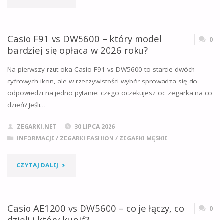
W
763
JAKICH
–
Casio F91 vs DW5600 – który model
0
ZEGARKACH"
bardziej się opłaca w 2026 roku?
OPINIE,
Na pierwszy rzut oka Casio F91 vs DW5600 to starcie dwóch
DANE
cyfrowych ikon, ale w rzeczywistości wybór sprowadza się do
odpowiedzi na jedno pytanie: czego oczekujesz od zegarka na co
TECHNICZNE,
dzień? Jeśli…
JAKA
ZEGARKI.NET
30 LIPCA 2026
BATERIA
INFORMACJE
/
ZEGARKI FASHION
/
ZEGARKI MĘSKIE
I
"CASIO
CZYTAJ DALEJ
W
F91
JAKICH
VS
Casio AE1200 vs DW5600 – co je łączy, co
0
ZEGARKACH"
dzieli i który kupić?