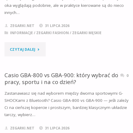
oka wyglądają podobnie, ale w praktyce kierowane są do nieco
950
innych…
–
ZEGARKI.NET
31 LIPCA 2026
KTÓRY
INFORMACJE
/
ZEGARKI FASHION
/
ZEGARKI MĘSKIE
JEST
"CASIO
CZYTAJ DALEJ
WYGODNIEJSZY
GBA-
I
900
Casio GBA-800 vs GBA-900: który wybrać do
0
LEPSZY
pracy, sportu i na co dzień?
VS
NA
Zastanawiasz się nad wyborem między dwoma sportowymi G-
GBD-
SHOCKami z Bluetooth? Casio GBA-800 vs GBA-900 — jeśli zależy
START?"
Ci na cieńszej kopercie i prostszym, bardziej klasycznym układzie
200
tarczy, wybierz…
–
ZEGARKI.NET
31 LIPCA 2026
KTÓRY