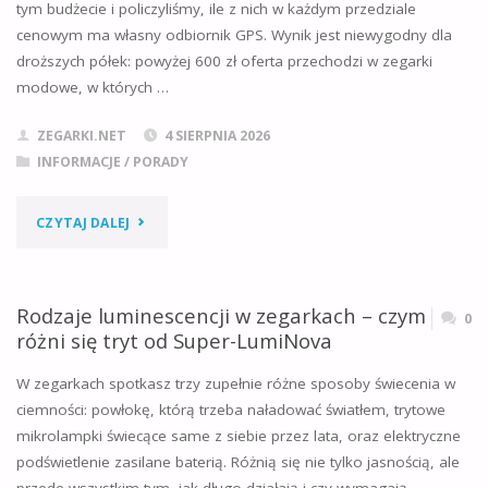
tym budżecie i policzyliśmy, ile z nich w każdym przedziale
cenowym ma własny odbiornik GPS. Wynik jest niewygodny dla
droższych półek: powyżej 600 zł oferta przechodzi w zegarki
modowe, w których …
ZEGARKI.NET
4 SIERPNIA 2026
INFORMACJE
/
PORADY
"NAJLEPSZE
CZYTAJ DALEJ
SMARTWATCHE
DO
Rodzaje luminescencji w zegarkach – czym
0
różni się tryt od Super-LumiNova
800
W zegarkach spotkasz trzy zupełnie różne sposoby świecenia w
ZŁ
ciemności: powłokę, którą trzeba naładować światłem, trytowe
mikrolampki świecące same z siebie przez lata, oraz elektryczne
W
podświetlenie zasilane baterią. Różnią się nie tylko jasnością, ale
2026