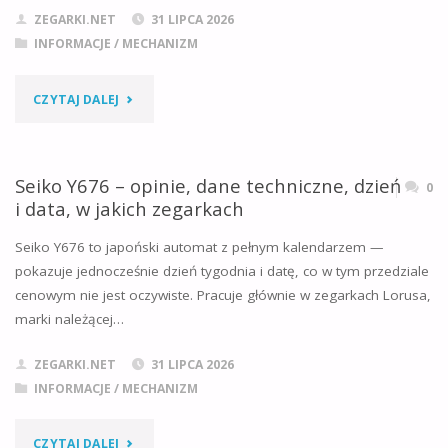
ZEGARKI.NET
31 LIPCA 2026
I
INFORMACJE
/
MECHANIZM
PORÓWNANIE
"MIYOTA
CZYTAJ DALEJ
Z
GL32
ETA
–
Seiko Y676 – opinie, dane techniczne, dzień
0
2824"
i data, w jakich zegarkach
OPINIE,
Seiko Y676 to japoński automat z pełnym kalendarzem —
DANE
pokazuje jednocześnie dzień tygodnia i datę, co w tym przedziale
cenowym nie jest oczywiste. Pracuje głównie w zegarkach Lorusa,
TECHNICZNE,
marki należącej…
JAKA
ZEGARKI.NET
31 LIPCA 2026
BATERIA
INFORMACJE
/
MECHANIZM
I
"SEIKO
CZYTAJ DALEJ