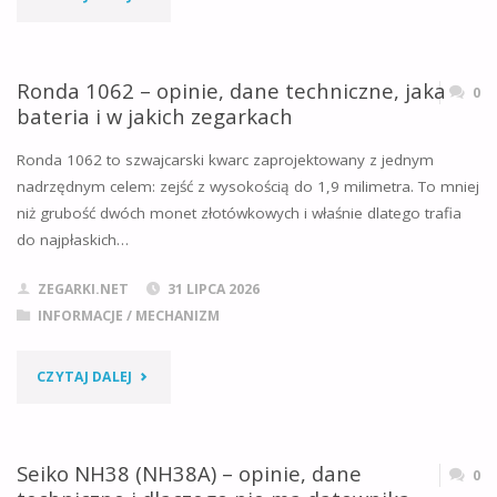
W
Y676
JAKICH
–
Ronda 1062 – opinie, dane techniczne, jaka
0
ZEGARKACH"
bateria i w jakich zegarkach
OPINIE,
Ronda 1062 to szwajcarski kwarc zaprojektowany z jednym
DANE
nadrzędnym celem: zejść z wysokością do 1,9 milimetra. To mniej
niż grubość dwóch monet złotówkowych i właśnie dlatego trafia
TECHNICZNE,
do najpłaskich…
DZIEŃ
ZEGARKI.NET
31 LIPCA 2026
I
INFORMACJE
/
MECHANIZM
DATA,
"RONDA
CZYTAJ DALEJ
W
1062
JAKICH
–
Seiko NH38 (NH38A) – opinie, dane
0
ZEGARKACH"