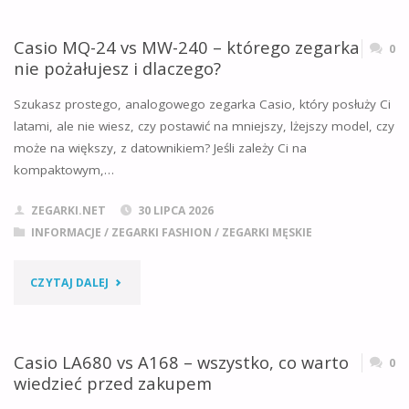
F91
POŻAŁUJESZ
VS
Casio MQ-24 vs MW-240 – którego zegarka
0
I
nie pożałujesz i dlaczego?
W202:
DLACZEGO?"
Szukasz prostego, analogowego zegarka Casio, który posłuży Ci
PEŁNE
latami, ale nie wiesz, czy postawić na mniejszy, lżejszy model, czy
może na większy, z datownikiem? Jeśli zależy Ci na
PORÓWNANIE,
kompaktowym,…
KLUCZOWE
ZEGARKI.NET
30 LIPCA 2026
RÓŻNICE
INFORMACJE
/
ZEGARKI FASHION
/
ZEGARKI MĘSKIE
I
"CASIO
CZYTAJ DALEJ
WERDYKT"
MQ-
24
Casio LA680 vs A168 – wszystko, co warto
0
wiedzieć przed zakupem
VS