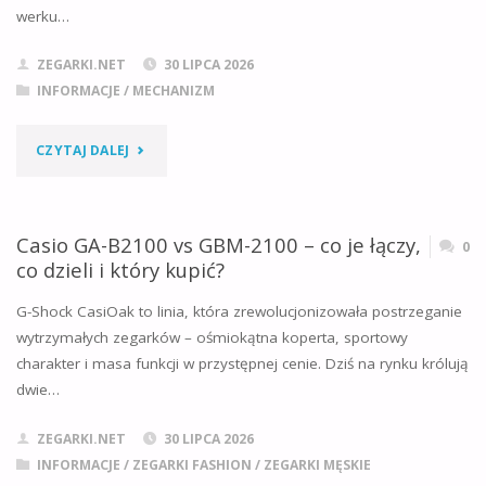
werku…
ZESTAWIENIE
ZEGARKI.NET
30 LIPCA 2026
PARAMETRÓW
INFORMACJE
/
MECHANIZM
I
"PESEUX
CZYTAJ DALEJ
REKOMENDACJA
7001
ZAKUPU"
–
Casio GA-B2100 vs GBM-2100 – co je łączy,
0
co dzieli i który kupić?
OPINIE,
G-Shock CasiOak to linia, która zrewolucjonizowała postrzeganie
DANE
wytrzymałych zegarków – ośmiokątna koperta, sportowy
charakter i masa funkcji w przystępnej cenie. Dziś na rynku królują
TECHNICZNE
dwie…
I
ZEGARKI.NET
30 LIPCA 2026
W
INFORMACJE
/
ZEGARKI FASHION
/
ZEGARKI MĘSKIE