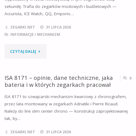
sekundę. Trafia do zegarków modowych i budżetowych —
TECHNICZNE,
Accurista, ICE Watch, QQ, Emporio…
CZAS
ZEGARKI.NET
31 LIPCA 2026
DOBOWY
INFORMACJE
/
MECHANIZM
12/24
"MIYOTA
CZYTAJ DALEJ
H
GM12
I
–
ISA 8171 – opinie, dane techniczne, jaka
0
W
bateria i w których zegarkach pracował
OPINIE,
JAKICH
ISA 8171 to szwajcarski mechanizm kwarcowy z chronografem,
DANE
przez lata montowany w zegarkach Adriatiki i Pierre Ricaud.
ZEGARKACH"
Należy do linii slim center chrono — konstrukcji zaprojektowanej
TECHNICZNE,
tak, by…
STOP-
ZEGARKI.NET
31 LIPCA 2026
SEKUNDA