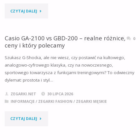
JAKICH
"CASIO
CZYTAJ DALEJ
ZEGARKACH
GA-
GO
B2100
Casio GA-2100 vs GBD-200 – realne różnice,
0
ZNAJDZIESZ"
ceny i który polecamy
VS
Szukasz G-Shocka, ale nie wiesz, czy postawić na kultowego,
GBM-
analogowo-cyfrowego klasyka, czy na nowoczesnego,
sportowego towarzysza z funkcjami treningowymi? To odwieczny
2100
dylemat: prostota i styl…
–
ZEGARKI.NET
30 LIPCA 2026
CO
INFORMACJE
/
ZEGARKI FASHION
/
ZEGARKI MĘSKIE
JE
"CASIO
CZYTAJ DALEJ
ŁĄCZY,
GA-
CO