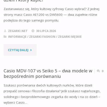
DW5600
Zastanawiasz się, który kultowy cyfrowy Casio wybrać? Z jednej
–
strony masz Casio AE1200 vs DW5600 — dwa zupełnie różne
podejścia do tego samego pomysłu.
KTÓRY
MODEL
ZEGARKI.NET
30 LIPCA 2026
INFORMACJE
/
ZEGARKI FASHION
/
ZEGARKI MĘSKIE
BARDZIEJ
SIĘ
"CASIO
CZYTAJ DALEJ
OPŁACA
AE1200
W
VS
Casio MDV-107 vs Seiko 5 – dwa modele w
0
bezpośrednim porównaniu
2026
DW5600
Szukasz porównania dwóch kultowych nurków, które dzieli
ROKU?"
–
przepaść cenowa i filozofia działania? Jeśli szukasz najtańszego,
solidnego i bezproblemowego zegarka do wody i na co dzień –
CO
wybierz Casio…
JE