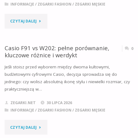
PRZEWODNIK
INFORMACJE
/
ZEGARKI FASHION
/
ZEGARKI MĘSKIE
PO
"CASIO
CZYTAJ DALEJ
RÓŻNICACH
GA-
I
100
Casio F91 vs W202: pełne porównanie,
0
WYBORZE"
kluczowe różnice i werdykt
VS
Jeśli stoisz przed wyborem między dwoma kultowymi,
GA-
budżetowymi cyfrowymi Casio, decyzja sprowadza się do
jednego: czy wolisz absolutną ikonę stylu i niewielki rozmiar, czy
2100
praktyczniejszą w…
–
ZEGARKI.NET
30 LIPCA 2026
KTÓREGO
INFORMACJE
/
ZEGARKI FASHION
/
ZEGARKI MĘSKIE
ZEGARKA
"CASIO
CZYTAJ DALEJ
NIE