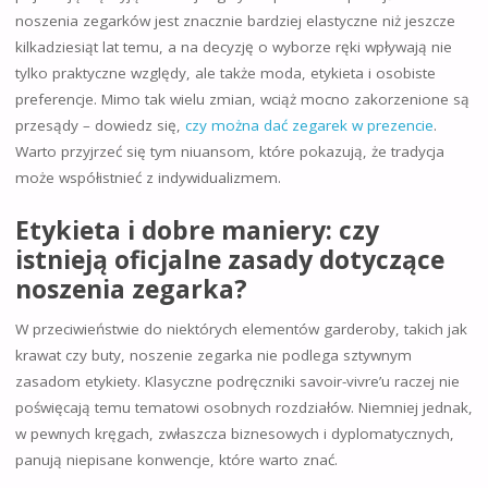
noszenia zegarków jest znacznie bardziej elastyczne niż jeszcze
kilkadziesiąt lat temu, a na decyzję o wyborze ręki wpływają nie
tylko praktyczne względy, ale także moda, etykieta i osobiste
preferencje. Mimo tak wielu zmian, wciąż mocno zakorzenione są
przesądy – dowiedz się,
czy można dać zegarek w prezencie
.
Warto przyjrzeć się tym niuansom, które pokazują, że tradycja
może współistnieć z indywidualizmem.
Etykieta i dobre maniery: czy
istnieją oficjalne zasady dotyczące
noszenia zegarka?
W przeciwieństwie do niektórych elementów garderoby, takich jak
krawat czy buty, noszenie zegarka nie podlega sztywnym
zasadom etykiety. Klasyczne podręczniki savoir-vivre’u raczej nie
poświęcają temu tematowi osobnych rozdziałów. Niemniej jednak,
w pewnych kręgach, zwłaszcza biznesowych i dyplomatycznych,
panują niepisane konwencje, które warto znać.