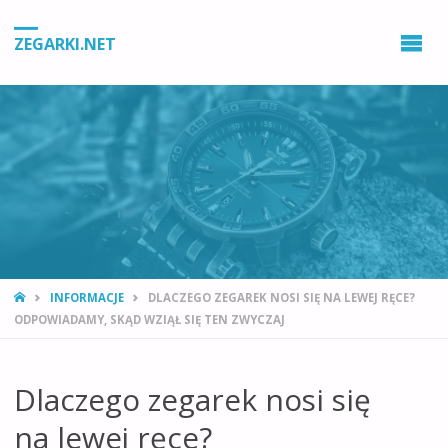
ZEGARKI.NET
STRONA
INFORMACJE
DLACZEGO ZEGAREK NOSI SIĘ NA LEWEJ RĘCE?
GŁÓWNA
ODPOWIADAMY, SKĄD WZIĄŁ SIĘ TEN ZWYCZAJ
Dlaczego zegarek nosi się
na lewej ręce?