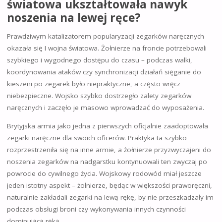
światowa ukształtowała nawyk
noszenia na lewej ręce?
Prawdziwym katalizatorem popularyzacji zegarków naręcznych
okazała się I wojna światowa. Żołnierze na froncie potrzebowali
szybkiego i wygodnego dostępu do czasu – podczas walki,
koordynowania ataków czy synchronizacji działań sięganie do
kieszeni po zegarek było niepraktyczne, a często wręcz
niebezpieczne. Wojsko szybko dostrzegło zalety zegarków
naręcznych i zaczęło je masowo wprowadzać do wyposażenia.
Brytyjska armia jako jedna z pierwszych oficjalnie zaadoptowała
zegarki naręczne dla swoich oficerów. Praktyka ta szybko
rozprzestrzeniła się na inne armie, a żołnierze przyzwyczajeni do
noszenia zegarków na nadgarstku kontynuowali ten zwyczaj po
powrocie do cywilnego życia. Wojskowy rodowód miał jeszcze
jeden istotny aspekt – żołnierze, będąc w większości praworęczni,
naturalnie zakładali zegarki na lewą rękę, by nie przeszkadzały im
podczas obsługi broni czy wykonywania innych czynności
dominującą ręką.