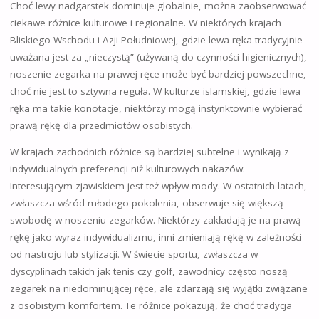
Choć lewy nadgarstek dominuje globalnie, można zaobserwować
ciekawe różnice kulturowe i regionalne. W niektórych krajach
Bliskiego Wschodu i Azji Południowej, gdzie lewa ręka tradycyjnie
uważana jest za „nieczystą” (używaną do czynności higienicznych),
noszenie zegarka na prawej ręce może być bardziej powszechne,
choć nie jest to sztywna reguła. W kulturze islamskiej, gdzie lewa
ręka ma takie konotacje, niektórzy mogą instynktownie wybierać
prawą rękę dla przedmiotów osobistych.
W krajach zachodnich różnice są bardziej subtelne i wynikają z
indywidualnych preferencji niż kulturowych nakazów.
Interesującym zjawiskiem jest też wpływ mody. W ostatnich latach,
zwłaszcza wśród młodego pokolenia, obserwuje się większą
swobodę w noszeniu zegarków. Niektórzy zakładają je na prawą
rękę jako wyraz indywidualizmu, inni zmieniają rękę w zależności
od nastroju lub stylizacji. W świecie sportu, zwłaszcza w
dyscyplinach takich jak tenis czy golf, zawodnicy często noszą
zegarek na niedominującej ręce, ale zdarzają się wyjątki związane
z osobistym komfortem. Te różnice pokazują, że choć tradycja