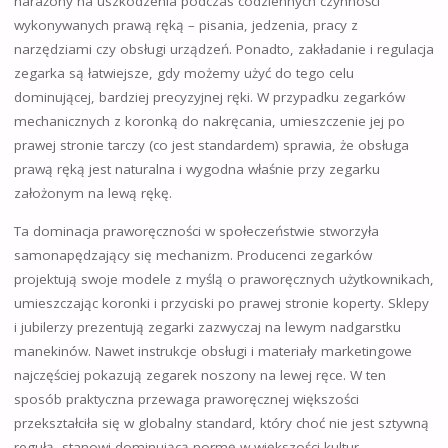
narażony na uszkodzenia podczas codziennych czynności
wykonywanych prawą ręką – pisania, jedzenia, pracy z
narzędziami czy obsługi urządzeń. Ponadto, zakładanie i regulacja
zegarka są łatwiejsze, gdy możemy użyć do tego celu
dominującej, bardziej precyzyjnej ręki. W przypadku zegarków
mechanicznych z koronką do nakręcania, umieszczenie jej po
prawej stronie tarczy (co jest standardem) sprawia, że obsługa
prawą ręką jest naturalna i wygodna właśnie przy zegarku
założonym na lewą rękę.
Ta dominacja praworęczności w społeczeństwie stworzyła
samonapędzający się mechanizm. Producenci zegarków
projektują swoje modele z myślą o praworęcznych użytkownikach,
umieszczając koronki i przyciski po prawej stronie koperty. Sklepy
i jubilerzy prezentują zegarki zazwyczaj na lewym nadgarstku
manekinów. Nawet instrukcje obsługi i materiały marketingowe
najczęściej pokazują zegarek noszony na lewej ręce. W ten
sposób praktyczna przewaga praworęcznej większości
przekształciła się w globalny standard, który choć nie jest sztywną
regułą, stanowi dominującą normę w większości kultur.