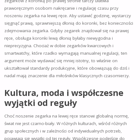
zegarków z koronką po prawej stronie tarczy ułatwia
praworęcznym osobom nakręcanie i regulację czasu przy
noszeniu zegarka na lewej ręce. Aby ustawić godzinę, wystarczy
sięgnąć prawą, sprawniejszą dłonią do koronki, bez konieczności
zdejmowania zegarka. Gdyby zegarek znajdował się na prawej
ręce, obsługa koronki lewą dłonią byłaby niewygodna i
nieprecyzyjna. Chociaż w dobie zegarków kwarcowych i
smartwatchy, które rzadko wymagają manualnej regulacji, ten
argument może wydawać się mniej istotny, to właśnie on
ukształtował standardy produkcyjne, które obowiązują do dziś i
nadal mają znaczenie dla miłośników klasycznych czasomierzy.
Kultura, moda i współczesne
wyjątki od reguły
Choć noszenie zegarka na lewej ręce stanowi globalną normę,
świat nie jest czarno-biały. W różnych kulturach, wśród różnych
grup społecznych i w zależności od indywidualnych potrzeb,
pojawiają się wyjątki od tej reguły. Współczesne podejście do