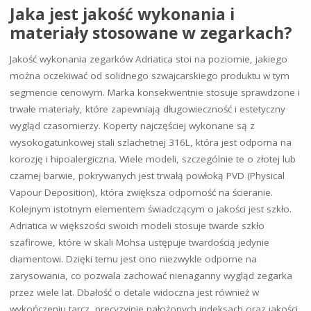
Jaka jest jakość wykonania i
materiały stosowane w zegarkach?
Jakość wykonania zegarków Adriatica stoi na poziomie, jakiego
można oczekiwać od solidnego szwajcarskiego produktu w tym
segmencie cenowym. Marka konsekwentnie stosuje sprawdzone i
trwałe materiały, które zapewniają długowieczność i estetyczny
wygląd czasomierzy. Koperty najczęściej wykonane są z
wysokogatunkowej stali szlachetnej 316L, która jest odporna na
korozję i hipoalergiczna. Wiele modeli, szczególnie te o złotej lub
czarnej barwie, pokrywanych jest trwałą powłoką PVD (Physical
Vapour Deposition), która zwiększa odporność na ścieranie.
Kolejnym istotnym elementem świadczącym o jakości jest szkło.
Adriatica w większości swoich modeli stosuje twarde szkło
szafirowe, które w skali Mohsa ustępuje twardością jedynie
diamentowi. Dzięki temu jest ono niezwykle odporne na
zarysowania, co pozwala zachować nienaganny wygląd zegarka
przez wiele lat. Dbałość o detale widoczna jest również w
wykończeniu tarcz, precyzyjnie nałożonych indeksach oraz jakości