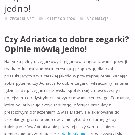
jedno!
ZEGARKI.NET
19 LUTEGO 2026
INFORMACJE
Czy Adriatica to dobre zegarki?
Opinie mówią jedno!
Na rynku pełnym zegarkowych gigantów o ugruntowanej pozycji,
marka Adriatica stanowi interesującą propozycję dla osób
poszukujących szwajcarskiej jakości w przystępnej cenie. Zadając
sobie pytanie, czy Adriatica to dobre zegarki, wkraczamy na teren,
gdzie tradycja zegarmistrzowska spotyka się z nowoczesnym
podejściem do dystrybucji i pozycjonowania cenowego. To marka,
która od lat buduje swoją reputację, oferując produkty z
prestiżowym oznaczeniem „Swiss Made”, ale skierowane do
szerokiego grona odbiorców, a nie tylko do elitarnej grupy
kolekcjonerów. Adriatica nie jest w tej niszy sama — niemal
identycznie pozycjonują się
zegarki Atlantic
, druga szwajcarska