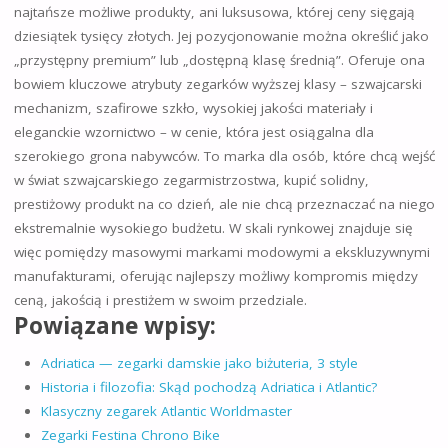
najtańsze możliwe produkty, ani luksusowa, której ceny sięgają
dziesiątek tysięcy złotych. Jej pozycjonowanie można określić jako
„przystępny premium” lub „dostępną klasę średnią”. Oferuje ona
bowiem kluczowe atrybuty zegarków wyższej klasy – szwajcarski
mechanizm, szafirowe szkło, wysokiej jakości materiały i
eleganckie wzornictwo – w cenie, która jest osiągalna dla
szerokiego grona nabywców. To marka dla osób, które chcą wejść
w świat szwajcarskiego zegarmistrzostwa, kupić solidny,
prestiżowy produkt na co dzień, ale nie chcą przeznaczać na niego
ekstremalnie wysokiego budżetu. W skali rynkowej znajduje się
więc pomiędzy masowymi markami modowymi a ekskluzywnymi
manufakturami, oferując najlepszy możliwy kompromis między
ceną, jakością i prestiżem w swoim przedziale.
Powiązane wpisy:
Adriatica — zegarki damskie jako biżuteria, 3 style
Historia i filozofia: Skąd pochodzą Adriatica i Atlantic?
Klasyczny zegarek Atlantic Worldmaster
Zegarki Festina Chrono Bike