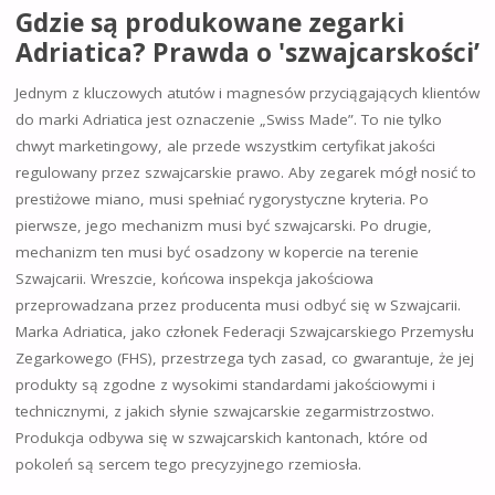
Gdzie są produkowane zegarki
Adriatica? Prawda o 'szwajcarskości’
Jednym z kluczowych atutów i magnesów przyciągających klientów
do marki Adriatica jest oznaczenie „Swiss Made”. To nie tylko
chwyt marketingowy, ale przede wszystkim certyfikat jakości
regulowany przez szwajcarskie prawo. Aby zegarek mógł nosić to
prestiżowe miano, musi spełniać rygorystyczne kryteria. Po
pierwsze, jego mechanizm musi być szwajcarski. Po drugie,
mechanizm ten musi być osadzony w kopercie na terenie
Szwajcarii. Wreszcie, końcowa inspekcja jakościowa
przeprowadzana przez producenta musi odbyć się w Szwajcarii.
Marka Adriatica, jako członek Federacji Szwajcarskiego Przemysłu
Zegarkowego (FHS), przestrzega tych zasad, co gwarantuje, że jej
produkty są zgodne z wysokimi standardami jakościowymi i
technicznymi, z jakich słynie szwajcarskie zegarmistrzostwo.
Produkcja odbywa się w szwajcarskich kantonach, które od
pokoleń są sercem tego precyzyjnego rzemiosła.