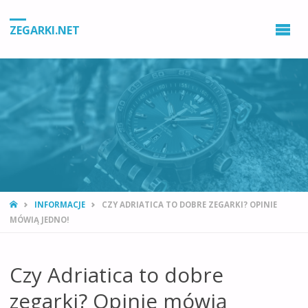
ZEGARKI.NET
STRONA
INFORMACJE
CZY ADRIATICA TO DOBRE ZEGARKI? OPINIE
GŁÓWNA
MÓWIĄ JEDNO!
Czy Adriatica to dobre
zegarki? Opinie mówią