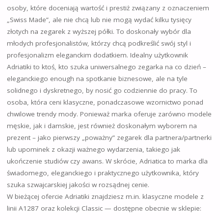
osoby, które doceniają wartość i prestiż związany z oznaczeniem
„Swiss Made”, ale nie chcą lub nie mogą wydać kilku tysięcy
złotych na zegarek z wyższej półki. To doskonały wybór dla
młodych profesjonalistów, którzy chcą podkreślić swój styl i
profesjonalizm eleganckim dodatkiem. Idealny użytkownik
Adriatiki to ktoś, kto szuka uniwersalnego zegarka na co dzień –
eleganckiego enough na spotkanie biznesowe, ale na tyle
solidnego i dyskretnego, by nosić go codziennie do pracy. To
osoba, która ceni klasyczne, ponadczasowe wzornictwo ponad
chwilowe trendy mody. Ponieważ marka oferuje zarówno modele
męskie, jak i damskie, jest również doskonałym wyborem na
prezent – jako pierwszy „poważny” zegarek dla partnera/partnerki
lub upominek z okazji ważnego wydarzenia, takiego jak
ukończenie studiów czy awans. W skrócie, Adriatica to marka dla
świadomego, eleganckiego i praktycznego użytkownika, który
szuka szwajcarskiej jakości w rozsądnej cenie.
W bieżącej ofercie Adriatiki znajdziesz m.in. klasyczne modele z
linii A1287 oraz kolekcji Classic — dostępne obecnie w sklepie: