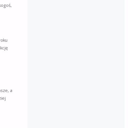
kogoś,
roku
kcję
ńsze, a
iej