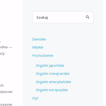
Szukaj:
SZUKAJ
Damskie
,
godnia —
Męskie
zji
Pochodzenie
Zegarki japońskie
Zegarki szwajcarskie
Zegarki amerykańskie
ch.
Zegarki europejskie
 obecnie
Styl
regionie