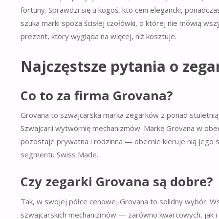
fortuny. Sprawdzi się u kogoś, kto ceni elegancki, ponadcz
szuka marki spoza ścisłej czołówki, o której nie mówią ws
prezent, który wygląda na więcej, niż kosztuje.
Najczęstsze pytania o zega
Co to za firma Grovana?
Grovana to szwajcarska marka zegarków z ponad stuletnią his
Szwajcarii wytwórnię mechanizmów. Markę Grovana w obecne
pozostaje prywatna i rodzinna — obecnie kieruje nią jego 
segmentu Swiss Made.
Czy zegarki Grovana są dobre?
Tak, w swojej półce cenowej Grovana to solidny wybór. W
szwajcarskich mechanizmów — zarówno kwarcowych, jak i m