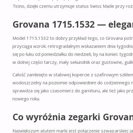
Ticino, dzięki czemu utrzymuje status Swiss Made przy roz
Grovana 1715.1532 — elegan
Model 1715.1532 to dobry przykład tego, co Grovana potraf
przyciąga wzrok: retrogradalnym wskazaniem dnia tygodni
się po łuku od poniedziałku do niedzieli, by na koniec ty
w dolnej części tarczy, mały sekundnik oraz gustowne, guil
Całość zamknięto w stalowej kopercie z szafirowym szkłem
wodoszczelny na poziomie odpowiednim do codziennego no
sprawdza się jako czasomierz do garnituru, ale też jako p
nowego roku.
Co wyróżnia zegarki Grova
Największym atutem marki jest połączenie szwajcarskiej j