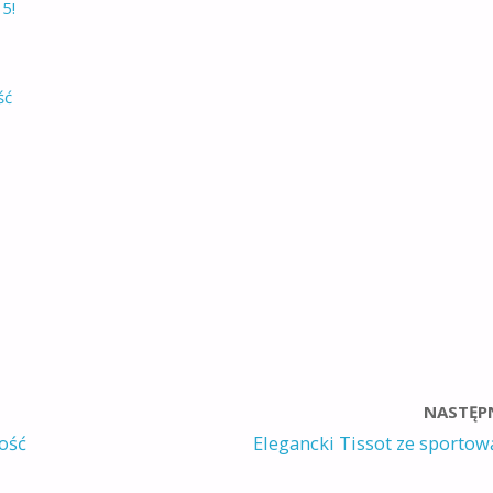
5!
ść
NASTĘP
ość
Elegancki Tissot ze sportow