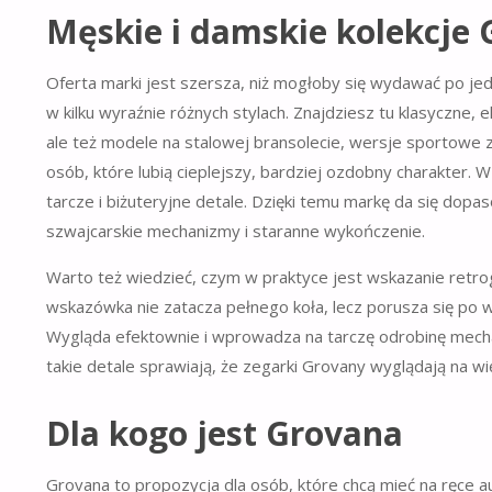
Męskie i damskie kolekcje
Oferta marki jest szersza, niż mogłoby się wydawać po je
w kilku wyraźnie różnych stylach. Znajdziesz tu klasyczn
ale też modele na stalowej bransolecie, wersje sportowe
osób, które lubią cieplejszy, bardziej ozdobny charakter. W
tarcze i biżuteryjne detale. Dzięki temu markę da się do
szwajcarskie mechanizmy i staranne wykończenie.
Warto też wiedzieć, czym w praktyce jest wskazanie retro
wskazówka nie zatacza pełnego koła, lecz porusza się po wy
Wygląda efektownie i wprowadza na tarczę odrobinę mechan
takie detale sprawiają, że zegarki Grovany wyglądają na więc
Dla kogo jest Grovana
Grovana to propozycja dla osób, które chcą mieć na ręce a