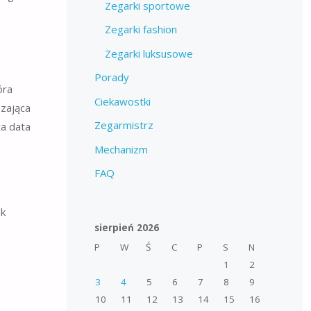
Zegarki sportowe
Zegarki fashion
Zegarki luksusowe
Porady
óra
Ciekawostki
szająca
Zegarmistrz
ża data
Mechanizm
FAQ
ek
sierpień 2026
P
W
Ś
C
P
S
N
1
2
3
4
5
6
7
8
9
10
11
12
13
14
15
16