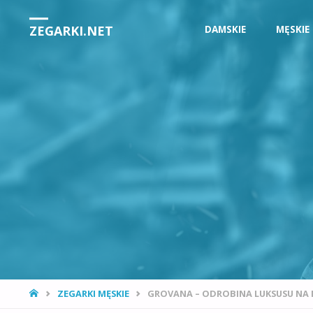
Przejdź
ZEGARKI.NET
DAMSKIE
MĘSKIE
do
treści
STRONA
ZEGARKI MĘSKIE
GROVANA – ODROBINA LUKSUSU NA
GŁÓWNA