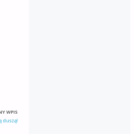
NY WPIS
ą duszą!