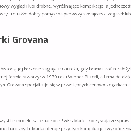
asowy wygląd i lubi drobne, wyróżniające komplikacje, a jednocześ
zyscy. To także dobry pomysł na pierwszy szwajcarski zegarek lub
rki Grovana
torią. Jej korzenie sięgają 1924 roku, gdy bracia Gröflin założyl
j formie stworzył w 1970 roku Werner Bitterli, a firma do dziś
syn. Grovana specjalizuje się w przystępnych cenowo zegarkach z
szystkie modele są oznaczone Swiss Made i korzystają ze spra
echanicznych. Marka oferuje przy tym komplikacje i wykończenia