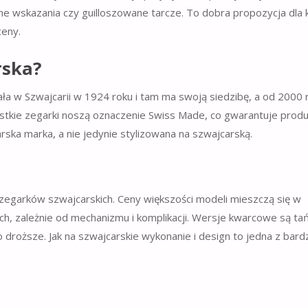
ne wskazania czy guilloszowane tarcze. To dobra propozycja dla 
ceny.
rska?
ła w Szwajcarii w 1924 roku i tam ma swoją siedzibę, a od 2000 
ystkie zegarki noszą oznaczenie Swiss Made, co gwarantuje produ
ska marka, a nie jedynie stylizowana na szwajcarską.
egarków szwajcarskich. Ceny większości modeli mieszczą się w
ych, zależnie od mechanizmu i komplikacji. Wersje kwarcowe są ta
roższe. Jak na szwajcarskie wykonanie i design to jedna z bardz