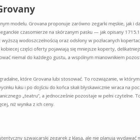
 Grovany
dnym modelu. Grovana proponuje zarówno zegarki męskie, jak i d
e, eleganckie czasomierze na skórzanym pasku — jak opisany 1715
 z wyższą wodoszczelnością oraz odsłony w pozłacanych kopertac
 kobiecej części oferty pojawiają się mniejsze koperty, delikatnie
pasować niemal do każdego gustu, a wspólnym mianownikiem pozos
gradalne, które Grovana lubi stosować. To rozwiązanie, w którym
cinku łuku i po dojściu do końca skali błyskawicznie wraca na poc
icznego „teatru”, a jednocześnie pozostaje w pełni czytelne. T
ej, niż wynika z ich ceny.
utentyczny szwajcarski zegarek z klasą, ale nie planują wydawać 