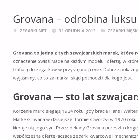
Grovana – odrobina luks
ZEGARKI.NET
31 GRUDNIA 2012
ZEGARKI MĘSK
Grovana to jedna z tych szwajcarskich marek, które ro
oznaczenie Swiss Made na każdym modelu i ofertę, w które
trafiają do zegarków w przystępnej cenie. Dobrze pokazuj
wyjaśnimy, co to za marka, skąd pochodzi i dla kogo jest.
Grovana — sto lat szwajcars
Korzenie marki sięgają 1924 roku, gdy bracia Hans i Walte
Markę Grovana w dzisiejszej formie stworzył w 1970 roku W
kieruje nią jego syn. Przez dekady Grovana przeszła drog
współczesną ofertę łączącą zegarki kwarcowe i mechanicz