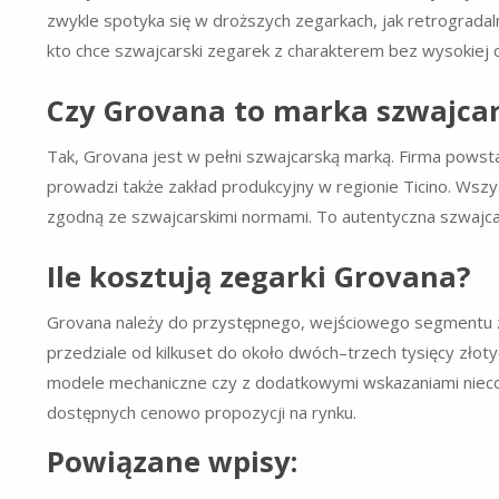
zwykle spotyka się w droższych zegarkach, jak retrogradal
kto chce szwajcarski zegarek z charakterem bez wysokiej 
Czy Grovana to marka szwajca
Tak, Grovana jest w pełni szwajcarską marką. Firma powsta
prowadzi także zakład produkcyjny w regionie Ticino. Wsz
zgodną ze szwajcarskimi normami. To autentyczna szwajcar
Ile kosztują zegarki Grovana?
Grovana należy do przystępnego, wejściowego segmentu z
przedziale od kilkuset do około dwóch–trzech tysięcy złot
modele mechaniczne czy z dodatkowymi wskazaniami nieco d
dostępnych cenowo propozycji na rynku.
Powiązane wpisy: