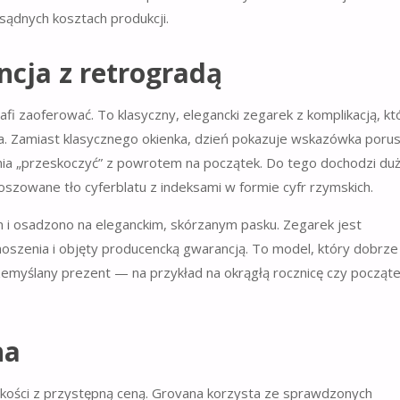
sądnych kosztach produkcji.
cja z retrogradą
i zaoferować. To klasyczny, elegancki zegarek z komplikacją, kt
a. Zamiast klasycznego okienka, dzień pokazuje wskazówka poru
godnia „przeskoczyć” z powrotem na początek. Do tego dochodzi du
loszowane tło cyferblatu z indeksami w formie cyfr rzymskich.
 i osadzono na eleganckim, skórzanym pasku. Zegarek jest
szenia i objęty producencką gwarancją. To model, który dobrze
rzemyślany prezent — na przykład na okrągłą rocznicę czy począt
na
akości z przystępną ceną. Grovana korzysta ze sprawdzonych