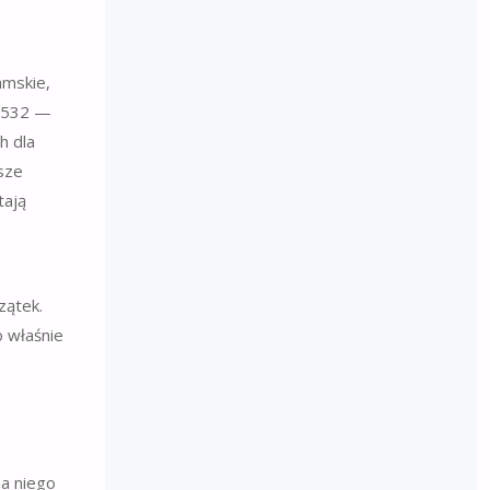
amskie,
.1532 —
h dla
jsze
tają
zątek.
o właśnie
na niego