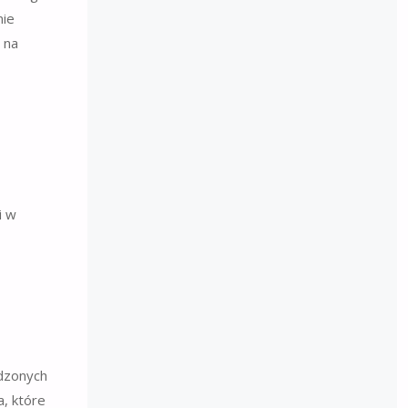
nie
 na
i w
wdzonych
, które