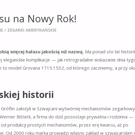
usu na Nowy Rok!
IE
/
ZEGARKI AMERYKAŃSKIE
bią więcej hałasu jakością niż nazwą.
Ma ponad sto lat historii
j eleganckie komplikacje — jak retrogradalne wskazanie dnia ty
e to model Grovana 1715.1532, od którego zaczniemy, a przy oka
kiej historii
r Gröflin założyli w Szwajcarii wytwórnię mechanizmów zegarkowy
erner Bitterli, a firma do dziś pozostaje prywatna i rodzinna —
ę od produkcji prostych mechanizmów, przez erę kwarcu, aż po
ne. Od 2000 roku marka prowadzi własny zakład w szwajcarskim 