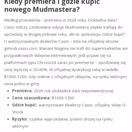
Kiedy premiera i gdzie kupić
nowego Mudmastera?
Według przecieków – premiera w 2026 roku. Dokładna data?
Casio milczy. Limitowane edycje Mudmastera zwykle trafiają do
sprzedaży w drugiej połowie roku, ale to spekulacja. Gdzie kupić?
U autoryzowanych dealerów Casio – lista na oficjalnej stronie
gshock.casio.com. Wariant Magma nie trafi do supermarketów ani
przypadkowych sklepów internetowych. Jeśli pojawi się na
platformach typu Chrono24 zaraz po premierze – spodziewaj się
ceny wyższej o 20-40%. W oficjalnej dystrybucji celuj w widełki
$1000-1200. Gdy zniknie z oficjalnych sklepów, na rynku wtórnym
cena poleci w górę.
Premiera:
2026 rok (dokładna data niepotwierdzona)
Cena szacunkowa:
$1000-1200
Gdzie kupić:
autoryzowani dealerzy Casio, oficjalny sklep G-
Shock
Ryzyko:
szybkie wyprzedanie, potem drożej na rynku
wtórnym