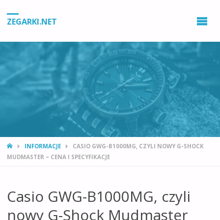
ZEGARKI.NET
STRONA
INFORMACJE
CASIO GWG-B1000MG, CZYLI NOWY G-SHOCK
GŁÓWNA
MUDMASTER – CENA I SPECYFIKACJE
Casio GWG-B1000MG, czyli
nowy G-Shock Mudmaster