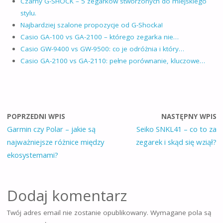
Czarny G-SHOCK – 5 zegarków stworzonych do miejskiego
stylu.
Najbardziej szalone propozycje od G-Shocka!
Casio GA-100 vs GA-2100 – którego zegarka nie…
Casio GW-9400 vs GW-9500: co je odróżnia i który…
Casio GA-2100 vs GA-2110: pełne porównanie, kluczowe…
POPRZEDNI WPIS
NASTĘPNY WPIS
Garmin czy Polar – jakie są
Seiko SNKL41 – co to za
najważniejsze różnice między
zegarek i skąd się wziął?
ekosystemami?
Dodaj komentarz
Twój adres email nie zostanie opublikowany.
Wymagane pola są