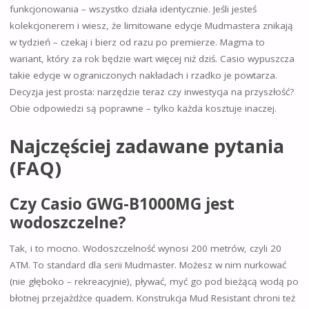
funkcjonowania – wszystko działa identycznie. Jeśli jesteś
kolekcjonerem i wiesz, że limitowane edycje Mudmastera znikają
w tydzień – czekaj i bierz od razu po premierze. Magma to
wariant, który za rok będzie wart więcej niż dziś. Casio wypuszcza
takie edycje w ograniczonych nakładach i rzadko je powtarza.
Decyzja jest prosta: narzędzie teraz czy inwestycja na przyszłość?
Obie odpowiedzi są poprawne – tylko każda kosztuje inaczej.
Najczęściej zadawane pytania
(FAQ)
Czy Casio GWG-B1000MG jest
wodoszczelne?
Tak, i to mocno. Wodoszczelność wynosi 200 metrów, czyli 20
ATM. To standard dla serii Mudmaster. Możesz w nim nurkować
(nie głęboko – rekreacyjnie), pływać, myć go pod bieżącą wodą po
błotnej przejażdżce quadem. Konstrukcja Mud Resistant chroni też