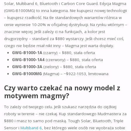
Solar, Multiband 6, Bluetooth i Carbon Core Guard. Edycja Magma
(GWG-B1000MG) to inna kategoria. Nie kupujesz nowej technologii
– kupujesz rzadkość. Na tle standardowych wariantów różnica w
cenie wyniesie 10-20% w oficjalnej dystrybucji. Na rynku wtórnym –
znacznie więcej. Jeśli zależy ci na funkcjach, a kolor jest
drugorzędny – standard za $880 wystarczy. Jeśli chcesz mieć coś,
czego nie będzie miał nikt inny – Magma jest warta dopłaty.
GWG-B1000-1A
(czarny) – $880, stała oferta
GWG-B1000-1A4
(czerwony) – $880, stała oferta
GWG-B1000-3A
(zielony) – $880, stała oferta
GWG-B1000MG
(Magma) – ~$922-1053, limitowana
Czy warto czekać na nowy model z
motywem magmy?
To zależy od twojego celu. Jeśli szukasz narzędzia do ciężkiej
roboty w terenie – nie czekaj. Kup standardowego Mudmastera za
$880 i masz to samo pod maską. Tough Solar, Bluetooth, Triple
Sensor i
Multiband 6
, bez którego wiele osób nie wyobraża sobie