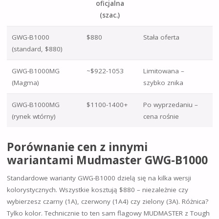
oficjalna
(szac.)
GWG-B1000
$880
Stała oferta
(standard, $880)
GWG-B1000MG
~$922-1053
Limitowana –
(Magma)
szybko znika
GWG-B1000MG
$1100-1400+
Po wyprzedaniu –
(rynek wtórny)
cena rośnie
Porównanie cen z innymi
wariantami Mudmaster GWG-B1000
Standardowe warianty GWG-B1000 dzielą się na kilka wersji
kolorystycznych. Wszystkie kosztują $880 – niezależnie czy
wybierzesz czarny (1A), czerwony (1A4) czy zielony (3A). Różnica?
Tylko kolor. Technicznie to ten sam flagowy MUDMASTER z Tough