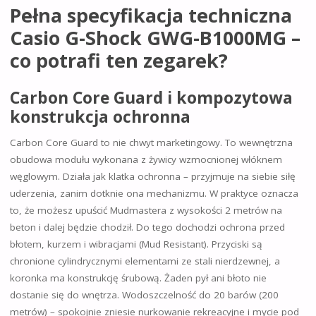
Pełna specyfikacja techniczna
Casio G-Shock GWG-B1000MG –
co potrafi ten zegarek?
Carbon Core Guard i kompozytowa
konstrukcja ochronna
Carbon Core Guard to nie chwyt marketingowy. To wewnętrzna
obudowa modułu wykonana z żywicy wzmocnionej włóknem
węglowym. Działa jak klatka ochronna – przyjmuje na siebie siłę
uderzenia, zanim dotknie ona mechanizmu. W praktyce oznacza
to, że możesz upuścić Mudmastera z wysokości 2 metrów na
beton i dalej będzie chodził. Do tego dochodzi ochrona przed
błotem, kurzem i wibracjami (Mud Resistant). Przyciski są
chronione cylindrycznymi elementami ze stali nierdzewnej, a
koronka ma konstrukcję śrubową. Żaden pył ani błoto nie
dostanie się do wnętrza. Wodoszczelność do 20 barów (200
metrów) – spokojnie zniesie nurkowanie rekreacyjne i mycie pod