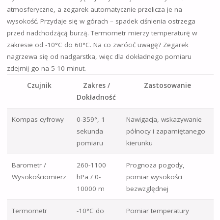
atmosferyczne, a zegarek automatycznie przelicza je na
wysokość. Przydaje się w górach – spadek ciśnienia ostrzega
przed nadchodzącą burzą. Termometr mierzy temperaturę w
zakresie od -10°C do 60°C. Na co zwrócić uwagę? Zegarek
nagrzewa się od nadgarstka, więc dla dokładnego pomiaru
zdejmij go na 5-10 minut.
Czujnik
Zakres /
Zastosowanie
Dokładność
Kompas cyfrowy
0-359°, 1
Nawigacja, wskazywanie
sekunda
północy i zapamiętanego
pomiaru
kierunku
Barometr /
260-1100
Prognoza pogody,
Wysokościomierz
hPa / 0-
pomiar wysokości
10000 m
bezwzględnej
Termometr
-10°C do
Pomiar temperatury