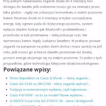
Przy pełnym naładowaniu zegarek działa do 6 miesięcy bez
dostępu do światła. Jeśli codziennie nosisz go na zewnątrz przez
kilka godzin – nigdy nie zobaczysz komunikatu o niskim poziomie
baterii. Rezerwa chodu to 6 miesięcy w trybie oszczędzania
energii. Gdy ogniwo pada do krytycznego poziomu, system
wyłącza zbędne funkcje (jak Bluetooth i podświetlenie) i
przechodzi w tryb przetrwania – dalej pokazuje czas. Nie
wymieniasz baterii. Nigdy. Ładujesz światłem. W praktyce: postaw
zegarek na parapecie na jeden dzień słońca i masz spokój na pół
roku. Jeśli nosisz go w biurze (światło jarzeniowe też działa),
poziom energii utrzymuje się na stałym poziomie. To jeden z tych
przypadków, gdzie technologia faktycznie działa bezobsługowo.
Powiązane wpisy:
Timex Expedition vs Casio G-Shock — który zegarek…
Casio GA-2100 vs GM-2100 – który zegarek wybrać i…
Tradycja w nowoczesnym wydaniu, czyli najnowsze…
Casio F-B100W - co to za model? Nowe wydanie…
G-SHOCK Coca-Cola GA-2100CC-3A - cena i dostępność