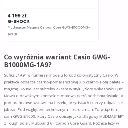
4 199 zł
G-SHOCK
Mudmaster Magma Carbon Core
GWG-B1000MG-
1A9ER
Co wyróżnia wariant Casio GWG-
B1000MG-1A9?
Sufiks „1A9″ w numerze modelu to kod kolorystyczny Casio. W
praktyce oznacza czarno-pomarańczową lub czarno-złotą paletę –
magmę. To nie jest subtelny akcent w stylu „złote wskazówki i już”.
Mowa o odważnym kontraście: matowa czerń pochłania światło, a
pomarańczowe wstawki na bezelu, przyciskach i tarczy odpala się
jak żar. Pod względem technicznym – zero zmian. To wciąż ten
sam GWG-B1000, który Casio opisuje jako „flagowy MUDMASTER”
z Tough Solar, Multiband 6 i Carbon Core Guard. Różnica leży w