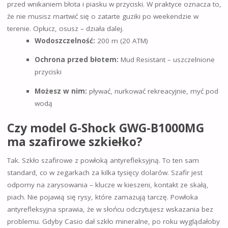
przed wnikaniem błota i piasku w przyciski. W praktyce oznacza to,
że nie musisz martwić się o zatarte guziki po weekendzie w
terenie. Opłucz, osusz – działa dalej.
Wodoszczelność:
200 m (20 ATM)
Ochrona przed błotem:
Mud Resistant – uszczelnione
przyciski
Możesz w nim:
pływać, nurkować rekreacyjnie, myć pod
wodą
Czy model G-Shock GWG-B1000MG
ma szafirowe szkiełko?
Tak. Szkło szafirowe z powłoką antyrefleksyjną. To ten sam
standard, co w zegarkach za kilka tysięcy dolarów. Szafir jest
odporny na zarysowania – klucze w kieszeni, kontakt ze skałą,
piach. Nie pojawią się rysy, które zamazują tarczę. Powłoka
antyrefleksyjna sprawia, że w słońcu odczytujesz wskazania bez
problemu. Gdyby Casio dał szkło mineralne, po roku wyglądałoby