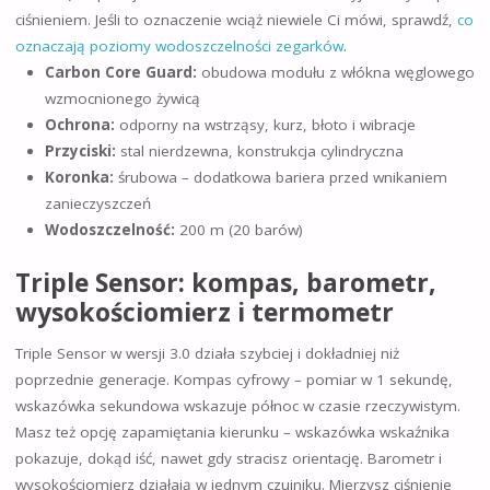
ciśnieniem. Jeśli to oznaczenie wciąż niewiele Ci mówi, sprawdź,
co
oznaczają poziomy wodoszczelności zegarków
.
Carbon Core Guard:
obudowa modułu z włókna węglowego
wzmocnionego żywicą
Ochrona:
odporny na wstrząsy, kurz, błoto i wibracje
Przyciski:
stal nierdzewna, konstrukcja cylindryczna
Koronka:
śrubowa – dodatkowa bariera przed wnikaniem
zanieczyszczeń
Wodoszczelność:
200 m (20 barów)
Triple Sensor: kompas, barometr,
wysokościomierz i termometr
Triple Sensor w wersji 3.0 działa szybciej i dokładniej niż
poprzednie generacje. Kompas cyfrowy – pomiar w 1 sekundę,
wskazówka sekundowa wskazuje północ w czasie rzeczywistym.
Masz też opcję zapamiętania kierunku – wskazówka wskaźnika
pokazuje, dokąd iść, nawet gdy stracisz orientację. Barometr i
wysokościomierz działają w jednym czujniku. Mierzysz ciśnienie