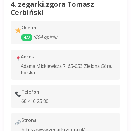
4. zegarki.zgora Tomasz
Cerbiński
Ocena
(664 opinii)
4.9
Adres
Adama Mickiewicza 7, 65-053 Zielona Góra,
Polska
Telefon
68 416 25 80
Strona
https://www.zegarki.zgora.pl/