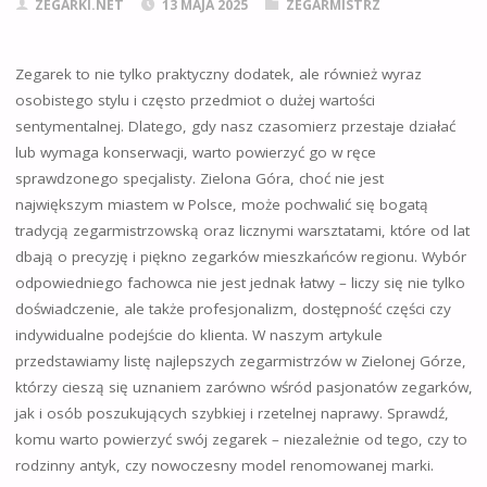
ZEGARKI.NET
13 MAJA 2025
ZEGARMISTRZ
Zegarek to nie tylko praktyczny dodatek, ale również wyraz
osobistego stylu i często przedmiot o dużej wartości
sentymentalnej. Dlatego, gdy nasz czasomierz przestaje działać
lub wymaga konserwacji, warto powierzyć go w ręce
sprawdzonego specjalisty. Zielona Góra, choć nie jest
największym miastem w Polsce, może pochwalić się bogatą
tradycją zegarmistrzowską oraz licznymi warsztatami, które od lat
dbają o precyzję i piękno zegarków mieszkańców regionu. Wybór
odpowiedniego fachowca nie jest jednak łatwy – liczy się nie tylko
doświadczenie, ale także profesjonalizm, dostępność części czy
indywidualne podejście do klienta. W naszym artykule
przedstawiamy listę najlepszych zegarmistrzów w Zielonej Górze,
którzy cieszą się uznaniem zarówno wśród pasjonatów zegarków,
jak i osób poszukujących szybkiej i rzetelnej naprawy. Sprawdź,
komu warto powierzyć swój zegarek – niezależnie od tego, czy to
rodzinny antyk, czy nowoczesny model renomowanej marki.