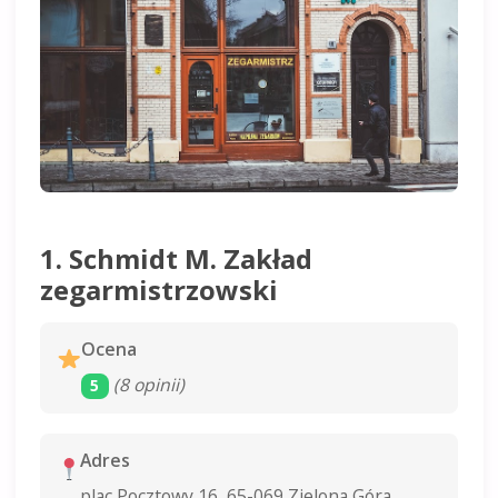
1. Schmidt M. Zakład
zegarmistrzowski
Ocena
(8 opinii)
5
Adres
plac Pocztowy 16, 65-069 Zielona Góra,