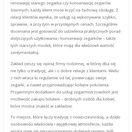
renowację starego zegarka czy konserwację zegarów
ściennych, każdy klient może liczyć na fachową obsługę. Z
relacji klientów wynika, że usługi są wykonywane szybko,
sprawnie, a przy tym w przystępnych cenach. Szczególnie
doceniana jest gotowość do udzielenia praktycznych porad
dotyczących użytkowania i konserwacji zegarków – także
tych starszych modeli, które mają dla właścicieli wartość
sentymentalną.
Zakład cieszy się opinią firmy rodzinnej, w której dba się
nie tylko o tradycję, ale i o dobre relacje z klientami. Wielu
z nich wraca tu regularnie od lat, powierzając swoje
zegarki, a nawet przyprowadzając kolejne pokolenia.
Przyjemnym dodatkiem do usług zegarmistrzowskich jest
możliwość zakupu biżuterii – drobnych ozdób dla kobiet,
które można znaleźć w zakładzie.
To miejsce, które łączy tradycję z nowoczesnością, a dzięki
osobowości właściciela i wyjątkowej atmosferze, każda
wizyta staje się niezapomnianym doświadczeniem. Jeśli