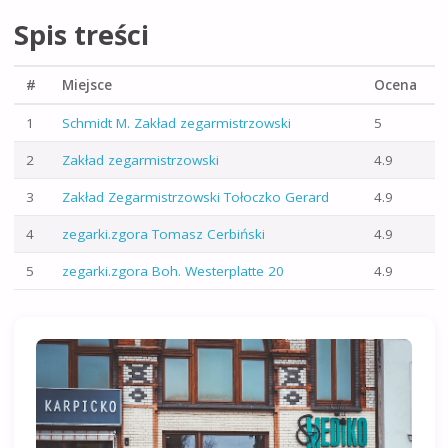
Spis treści
#
Miejsce
Ocena
1
Schmidt M. Zakład zegarmistrzowski
5
2
Zakład zegarmistrzowski
4.9
3
Zakład Zegarmistrzowski Tołoczko Gerard
4.9
4
zegarki.zgora Tomasz Cerbiński
4.9
5
zegarki.zgora Boh. Westerplatte 20
4.9