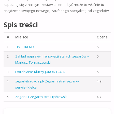
zapoznaj się z naszym zestawieniem – być może to właśnie tu
znajdziesz swojego nowego, zaufanego specjalistę od zegarków.
Spis treści
#
Miejsce
Ocena
1
TIME TREND
5
2
Zakład naprawy i renowacji starych zegarów –
5
Mariusz Tomaszewski
3
Dorabianie Kluczy JUKON F.U.H.
5
4
zegarkitradycja.pl- Zegarmistrz- zegarki-
4.9
serwis- Kielce
5
Zegarki i Zegarmistrz Fijałkowski
4.7