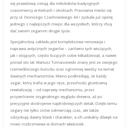
się prawdziwą ostoją dla miłośników tradycyjnych
czasomierzy w Kielcach i okolicach. Pracownia mieści się
przy ul. Dionizego Czachowskiego 44 i zyskała już opinię
jednego z najlepszych miejsc dla wszystkich, którzy chcą
dać swoim zegarom drugie życie.
Specjalnością zakładu jest kompleksowa renowacja i
naprawa antycznych zegarów – zarówno tych wiszących,
jak i stojących, często liczących sobie kilkadziesiąt, a nawet
ponad sto lat. Mariusz Tomaszewski znany jest ze swojego
rzemieślniczego kunsztu oraz ogromnej wiedzy na temat
dawnych mechanizmów. Klienci podkreślają, że każdy
zegar, który trafia w jego ręce, przechodzi gruntowną
rewitalizację – od naprawy mechanizmu, przez
przywrócenie oryginalnego wyglądu drewna, aż po
precyzyjne dostrojenie najdrobniejszych detali. Dzięki temu
zegary nie tylko znów odmierzają czas, ale także
odzyskują dawny blask i charakter, a ich unikalny dźwięk na
nowo rozbrzmiewa w domach właścicieli.