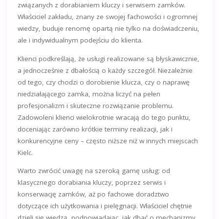
związanych z dorabianiem kluczy i serwisem zamków.
Właściciel zakładu, znany ze swojej fachowości i ogromnej
wiedzy, buduje renomę opartą nie tylko na doświadczeniu,
ale i indywidualnym podejściu do klienta.
Klienci podkreślają, że usługi realizowane są błyskawicznie,
a jednocześnie z dbałością o każdy szczegół. Niezależnie
od tego, czy chodzi o dorobienie klucza, czy o naprawę
niedziałającego zamka, można liczyć na pełen
profesjonalizm i skuteczne rozwiązanie problemu.
Zadowoleni klienci wielokrotnie wracają do tego punktu,
doceniając zarówno krótkie terminy realizacji, jak i
konkurencyjne ceny – często niższe niż w innych miejscach
Kielc.
Warto zwrócić uwagę na szeroką gamę usług: od
klasycznego dorabiania kluczy, poprzez serwis i
konserwację zamków, aż po fachowe doradztwo
dotyczące ich użytkowania i pielęgnacji. Właściciel chętnie
dzieli się wiedzą, podpowiadając, jak dbać o mechanizmy