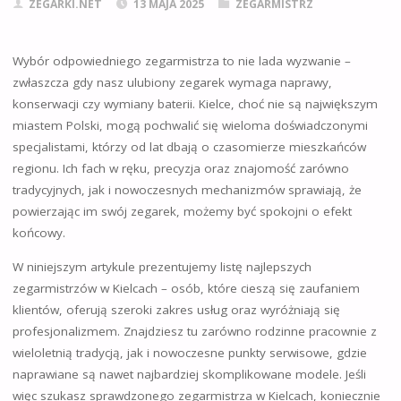
ZEGARKI.NET
13 MAJA 2025
ZEGARMISTRZ
Wybór odpowiedniego zegarmistrza to nie lada wyzwanie –
zwłaszcza gdy nasz ulubiony zegarek wymaga naprawy,
konserwacji czy wymiany baterii. Kielce, choć nie są największym
miastem Polski, mogą pochwalić się wieloma doświadczonymi
specjalistami, którzy od lat dbają o czasomierze mieszkańców
regionu. Ich fach w ręku, precyzja oraz znajomość zarówno
tradycyjnych, jak i nowoczesnych mechanizmów sprawiają, że
powierzając im swój zegarek, możemy być spokojni o efekt
końcowy.
W niniejszym artykule prezentujemy listę najlepszych
zegarmistrzów w Kielcach – osób, które cieszą się zaufaniem
klientów, oferują szeroki zakres usług oraz wyróżniają się
profesjonalizmem. Znajdziesz tu zarówno rodzinne pracownie z
wieloletnią tradycją, jak i nowoczesne punkty serwisowe, gdzie
naprawiane są nawet najbardziej skomplikowane modele. Jeśli
więc szukasz sprawdzonego zegarmistrza w Kielcach, koniecznie