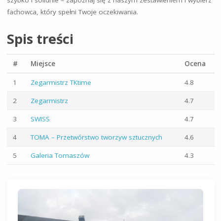
szybko i solidnie – zapoznaj się z naszym zestawieniem i wybierz
fachowca, który spełni Twoje oczekiwania.
Spis treści
#
Miejsce
Ocena
1
Zegarmistrz TKtime
4.8
2
Zegarmistrz
4.7
3
SWISS
4.7
4
TOMA – Przetwórstwo tworzyw sztucznych
4.6
5
Galeria Tomaszów
4.3