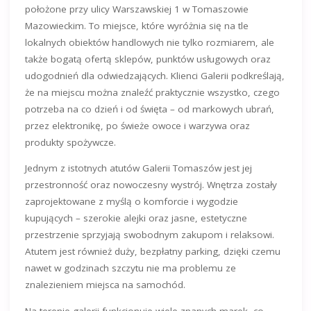
położone przy ulicy Warszawskiej 1 w Tomaszowie
Mazowieckim. To miejsce, które wyróżnia się na tle
lokalnych obiektów handlowych nie tylko rozmiarem, ale
także bogatą ofertą sklepów, punktów usługowych oraz
udogodnień dla odwiedzających. Klienci Galerii podkreślają,
że na miejscu można znaleźć praktycznie wszystko, czego
potrzeba na co dzień i od święta – od markowych ubrań,
przez elektronikę, po świeże owoce i warzywa oraz
produkty spożywcze.
Jednym z istotnych atutów Galerii Tomaszów jest jej
przestronność oraz nowoczesny wystrój. Wnętrza zostały
zaprojektowane z myślą o komforcie i wygodzie
kupujących – szerokie alejki oraz jasne, estetyczne
przestrzenie sprzyjają swobodnym zakupom i relaksowi.
Atutem jest również duży, bezpłatny parking, dzięki czemu
nawet w godzinach szczytu nie ma problemu ze
znalezieniem miejsca na samochód.
Na terenie galerii funkcjonuje wiele znanych marek, co