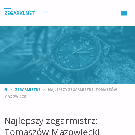
ZEGARKI.NET
STRONA
ZEGARMISTRZ
NAJLEPSZY ZEGARMISTRZ: TOMASZÓW
GŁÓWNA
MAZOWIECKI
Najlepszy zegarmistrz:
Tomaszów Mazowiecki