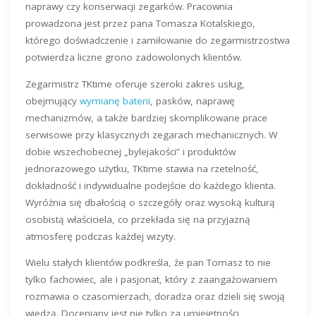
naprawy czy konserwacji zegarków. Pracownia
prowadzona jest przez pana Tomasza Kotalskiego,
którego doświadczenie i zamiłowanie do zegarmistrzostwa
potwierdza liczne grono zadowolonych klientów.
Zegarmistrz TKtime oferuje szeroki zakres usług,
obejmujący
wymianę baterii
, pasków, naprawę
mechanizmów, a także bardziej skomplikowane prace
serwisowe przy klasycznych zegarach mechanicznych. W
dobie wszechobecnej „bylejakości” i produktów
jednorazowego użytku, TKtime stawia na rzetelność,
dokładność i indywidualne podejście do każdego klienta.
Wyróżnia się dbałością o szczegóły oraz wysoką kulturą
osobistą właściciela, co przekłada się na przyjazną
atmosferę podczas każdej wizyty.
Wielu stałych klientów podkreśla, że pan Tomasz to nie
tylko fachowiec, ale i pasjonat, który z zaangażowaniem
rozmawia o czasomierzach, doradza oraz dzieli się swoją
wiedzą. Doceniany jest nie tylko za umiejętności