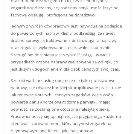
oraz modeli. Bez względu na to, czy klient przynosi
zegarek współczesny, czy rodzinny antyk, może liczyć na
fachową obsługę i profesjonalne doradztwo.
Jednym z wyróżników pracowni jest indywidualne podejście
do powierzonych napraw. Klienci podkreślają, że nawet
drobne sprawy są traktowane z dużą uwagą, a naprawy
oraz regulacje wykonywane są sprawnie i skutecznie.
Szczególnie doceniana jest szybkość usług – w wielu
przypadkach drobne naprawy realizowane są od ręki, co
jest dużym udogodnieniem dla osób ceniących swój czas.
Szeroki wachlarz usług obejmuje nie tylko podstawowe
naprawy, ale również bardziej skomplikowane prace, takie
jak renowacja starych i cennych zegarków. Wiele osób
powierza panu Andrzejowi rodzinne pamiątki, mając
pewność, że zostaną one otoczone należytą opieką.
Pracownia cieszy się opinią miejsca przyjaznego każdemu
klientowi – zarówno temu, który przynosi zegarek na
rutynową wymianę baterii, jak i pasjonatowi