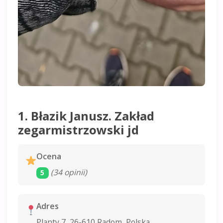
1. Błazik Janusz. Zakład
zegarmistrzowski jd
Ocena
(34 opinii)
5
Adres
Planty 7, 26-610 Radom, Polska