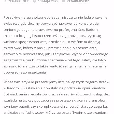
ZEGARKI.NET
13 MAJA 2025
ZEGARMISTRZ
Poszukiwanie sprawdzonego zegarmistrza to nie lada wyzwanie,
zwłaszcza gdy chcemy powierzyć naprawę lub konserwację
cenionego zegarka prawdziwemu profesjonaliście. Radom,
miasto o bogatej historii rzemieślniczej, może poszczycić się
wieloma specjalistami w tej dziedzinie. To właśnie tu działają
mistrzowie, którzy z pasją i precyzją dbają o czasomierze,
zarówno te nowoczesne, jak i zabytkowe. Wybór odpowiedniego
zegarmistrza ma kluczowe znaczenie – od tego zależy nie tylko
sprawność, ale często także wartość sentymentalna i materialna
powierzonego urządzenia.
W naszym artykule prezentujemy listę najlepszych zegarmistrzów
w Radomiu. Zestawienie powstało na podstawie opinii klientów,
doświadczenia specjalistów oraz zakresu świadczonych usług. Bez
względu na to, czy potrzebujesz prostego skrócenia bransolety,
wymiany baterii, czy skomplikowanej renowacji starego zegarka,
znajdziesz tu fachowców, którzy sprostają Twoim oczekiwaniom.