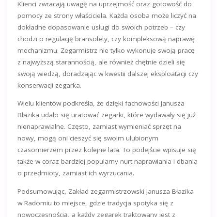
Klienci zwracają uwagę na uprzejmość oraz gotowość do
pomocy ze strony właściciela. Każda osoba może liczyć na
dokładne dopasowanie usługi do swoich potrzeb – czy
chodzi o regulację bransolety, czy kompleksową naprawę
mechanizmu. Zegarmistrz nie tylko wykonuje swoją pracę
z najwyższą starannością, ale również chętnie dzieli się
swoją wiedzą, doradzając w kwestii dalszej eksploatacji czy
konserwacji zegarka.
Wielu klientów podkreśla, że dzięki fachowości Janusza
Błazika udało się uratować zegarki, które wydawały się już
nienaprawialne. Często, zamiast wymieniać sprzęt na
nowy, mogą oni cieszyć się swoim ulubionym
czasomierzem przez kolejne lata. To podejście wpisuje się
także w coraz bardziej popularny nurt naprawiania i dbania
o przedmioty, zamiast ich wyrzucania.
Podsumowując, Zakład zegarmistrzowski Janusza Błazika
w Radomiu to miejsce, gdzie tradycja spotyka się z
nowoczesnością, a każdy zegarek traktowany jest z