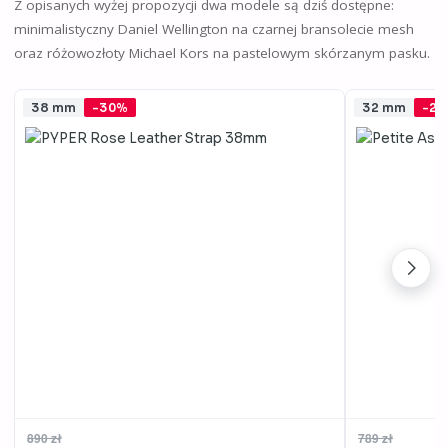
Z opisanych wyżej propozycji dwa modele są dziś dostępne:
minimalistyczny Daniel Wellington na czarnej bransolecie mesh
oraz różowozłoty Michael Kors na pastelowym skórzanym pasku.
38 mm
-30%
32 mm
-2
890 zł
789 zł