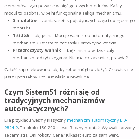
elementów i zgrupował je w pięć gotowych modułów. Każdy
moduł to osobna, w pełni funkcjonalna sekcja mechanizmu.
5 modułów
– zamiast setek pojedynczych części do ręcznego
montażu
1 śruba
– tak, jedna. Mocuje wahnik do automatycznego
mechanizmu. Reszta to zatrzaski i precyzyjne wcięcia
Przezroczysty wahnik
– dzięki niemu widzisz cały
mechanizm od tyłu zegarka. Nie ma co zasłaniać, prawda?
Całość zaprojektowano tak, by robot mógł to złożyć. Człowiek nie
jest tu potrzebny. I to jest właśnie rewolucja.
Czym Sistem51 różni się od
tradycyjnych mechanizmów
automatycznych?
Dla przykładu weźmy klasyczny
mechanizm automatyczny ETA
2824-2
. To około 150-200 części. Ręczny montaż. Wykwalifikowany
zegarmistrz. Dni roboty. Cena? Kilkaset euro za sam werk.