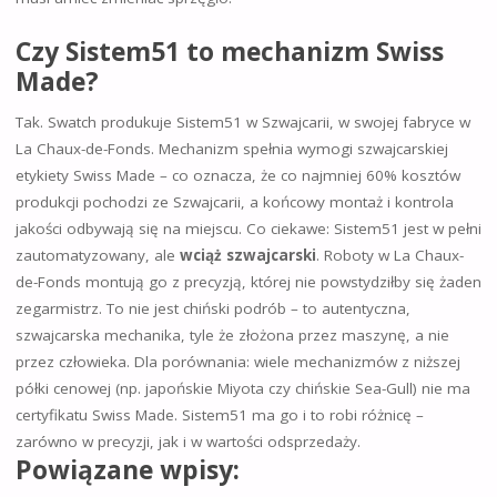
Czy Sistem51 to mechanizm Swiss
Made?
Tak. Swatch produkuje Sistem51 w Szwajcarii, w swojej fabryce w
La Chaux-de-Fonds. Mechanizm spełnia wymogi szwajcarskiej
etykiety Swiss Made – co oznacza, że co najmniej 60% kosztów
produkcji pochodzi ze Szwajcarii, a końcowy montaż i kontrola
jakości odbywają się na miejscu. Co ciekawe: Sistem51 jest w pełni
zautomatyzowany, ale
wciąż szwajcarski
. Roboty w La Chaux-
de-Fonds montują go z precyzją, której nie powstydziłby się żaden
zegarmistrz. To nie jest chiński podrób – to autentyczna,
szwajcarska mechanika, tyle że złożona przez maszynę, a nie
przez człowieka. Dla porównania: wiele mechanizmów z niższej
półki cenowej (np. japońskie Miyota czy chińskie Sea-Gull) nie ma
certyfikatu Swiss Made. Sistem51 ma go i to robi różnicę –
zarówno w precyzji, jak i w wartości odsprzedaży.
Powiązane wpisy: