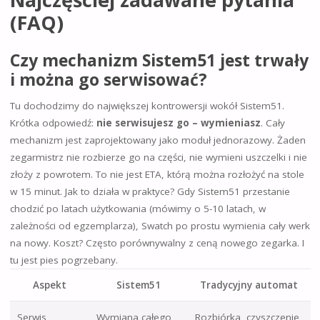
(FAQ)
Czy mechanizm Sistem51 jest trwały
i można go serwisować?
Tu dochodzimy do największej kontrowersji wokół Sistem51.
Krótka odpowiedź:
nie serwisujesz go – wymieniasz
. Cały
mechanizm jest zaprojektowany jako moduł jednorazowy. Żaden
zegarmistrz nie rozbierze go na części, nie wymieni uszczelki i nie
złoży z powrotem. To nie jest ETA, którą można rozłożyć na stole
w 15 minut. Jak to działa w praktyce? Gdy Sistem51 przestanie
chodzić po latach użytkowania (mówimy o 5-10 latach, w
zależności od egzemplarza), Swatch po prostu wymienia cały werk
na nowy. Koszt? Często porównywalny z ceną nowego zegarka. I
tu jest pies pogrzebany.
Aspekt
Sistem51
Tradycyjny automat
Serwis
Wymiana całego
Rozbiórka, czyszczenie,