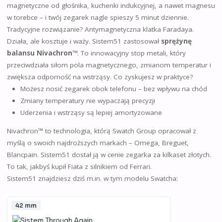
magnetyczne od głośnika, kuchenki indukcyjnej, a nawet magnesu
w torebce – i twój zegarek nagle spieszy 5 minut dziennie.
Tradycyjne rozwiązanie? Antymagnetyczna klatka Faradaya.
Działa, ale kosztuje i waży. Sistem51 zastosował
sprężynę
balansu Nivachron™
. To innowacyjny stop metali, który
przeciwdziała siłom pola magnetycznego, zmianom temperatur i
zwiększa odporność na wstrząsy. Co zyskujesz w praktyce?
Możesz nosić zegarek obok telefonu – bez wpływu na chód
Zmiany temperatury nie wypaczają precyzji
Uderzenia i wstrząsy są lepiej amortyzowane
Nivachron™ to technologia, którą Swatch Group opracował z
myślą o swoich najdroższych markach – Omega, Breguet,
Blancpain. Sistem51 dostał ją w cenie zegarka za kilkaset złotych.
To tak, jakbyś kupił Fiata z silnikiem od Ferrari.
Sistem51 znajdziesz dziś m.in. w tym modelu Swatcha:
42 mm