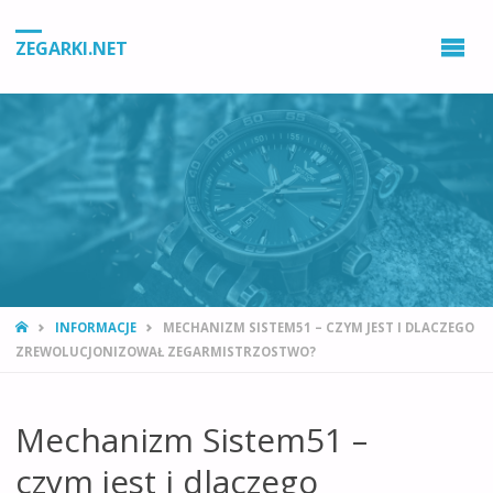
ZEGARKI.NET
STRONA
INFORMACJE
MECHANIZM SISTEM51 – CZYM JEST I DLACZEGO
GŁÓWNA
ZREWOLUCJONIZOWAŁ ZEGARMISTRZOSTWO?
Mechanizm Sistem51 –
czym jest i dlaczego