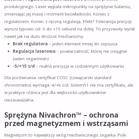
produkcyjnego. Laser wypala mikropunkty na sprężynie balansu,
zmieniając jej masę i moment bezwładności. Koniec z
regulatorem. Koniec z ręczną regulacją. Efekt? Tolerancja precyzji
wynosi typowo od -5 do +15 sekund na dobę. To przyzwoity wynik
nawet jak na dużo droższe mechanizmy.
Brak regulatora
– jeden element mniej do zepsucia
Regulacja laserowa
– powtarzalność, której nie osiągnie
żaden zegarmistrz
-5/+15 s/d
– realna precyzja w codziennym użytkowaniu
Dla porównania: certyfikat COSC (szwajcarski standard
chronometru) wymaga -4/+6 s/d. Sistem51 nie ma certyfikatu, ale
w praktyce różnica jest dla większości użytkowników
niezauważalna.
Sprężyna Nivachron™ – ochrona
przed magnetyzmem i wstrząsami
Magnetyzm to największy wróg mechanicznego zegarka. Pole