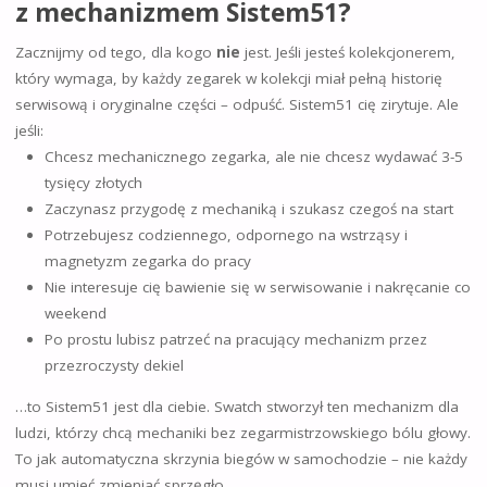
z mechanizmem Sistem51?
Zacznijmy od tego, dla kogo
nie
jest. Jeśli jesteś kolekcjonerem,
który wymaga, by każdy zegarek w kolekcji miał pełną historię
serwisową i oryginalne części – odpuść. Sistem51 cię zirytuje. Ale
jeśli:
Chcesz mechanicznego zegarka, ale nie chcesz wydawać 3-5
tysięcy złotych
Zaczynasz przygodę z mechaniką i szukasz czegoś na start
Potrzebujesz codziennego, odpornego na wstrząsy i
magnetyzm zegarka do pracy
Nie interesuje cię bawienie się w serwisowanie i nakręcanie co
weekend
Po prostu lubisz patrzeć na pracujący mechanizm przez
przezroczysty dekiel
…to Sistem51 jest dla ciebie. Swatch stworzył ten mechanizm dla
ludzi, którzy chcą mechaniki bez zegarmistrzowskiego bólu głowy.
To jak automatyczna skrzynia biegów w samochodzie – nie każdy
musi umieć zmieniać sprzęgło.