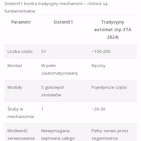
Sistem51 kontra tradycyjny mechanizm – różnice są
fundamentalne:
Parametr
Sistem51
Tradycyjny
automat (np. ETA
2824)
Liczba części
51
~150-200
Montaż
W pełni
Ręczny
zautomatyzowany
Moduły
5 gotowych
Pojedyncze części
zestawów
Śruby w
1
~20-30
mechanizmie
Możliwość
Niewymagana
Pełny serwis przez
serwisowania
(wymiana całego
zegarmistrza