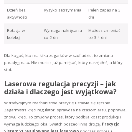
Dzień bez
Ryzyko zatrzymania
Pełen zapas na 3
aktywności
dni
Rotacja w
Wymaga nakręcania
Możesz zmieniać
kolekcji
co 2 dni
co 3-4 dni
Dla kogoś, kto ma kilka zegarków w szufladzie, to zmiana
paradygmatu. Nie musisz już pamiętać, który nakręciłeś, a który
stoi.
Laserowa regulacja precyzji – jak
działa i dlaczego jest wyjątkowa?
W tradycyjnym mechanizmie precyzję ustawia się ręcznie.
Zegarmistrz kręci regulator, sprawdza na czasomierzu, poprawia,
znowu kręci. To żmudny proces, który podbija koszt produkcji i
wymaga ludzkiego oka. Swatch poszedł inną drogą.
Precyzja
Sistem51 regulowana jest laserowo
podczas procesu