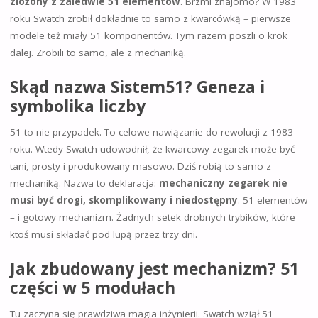
złożony z zaledwie 51 elementów
. Brzmi znajomo? W 1983
roku Swatch zrobił dokładnie to samo z kwarcówką – pierwsze
modele też miały 51 komponentów. Tym razem poszli o krok
dalej. Zrobili to samo, ale z mechaniką.
Skąd nazwa Sistem51? Geneza i
symbolika liczby
51 to nie przypadek. To celowe nawiązanie do rewolucji z 1983
roku. Wtedy Swatch udowodnił, że kwarcowy zegarek może być
tani, prosty i produkowany masowo. Dziś robią to samo z
mechaniką. Nazwa to deklaracja:
mechaniczny zegarek nie
musi być drogi, skomplikowany i niedostępny
. 51 elementów
– i gotowy mechanizm. Żadnych setek drobnych trybików, które
ktoś musi składać pod lupą przez trzy dni.
Jak zbudowany jest mechanizm? 51
części w 5 modułach
Tu zaczyna się prawdziwa magia inżynierii. Swatch wziął 51