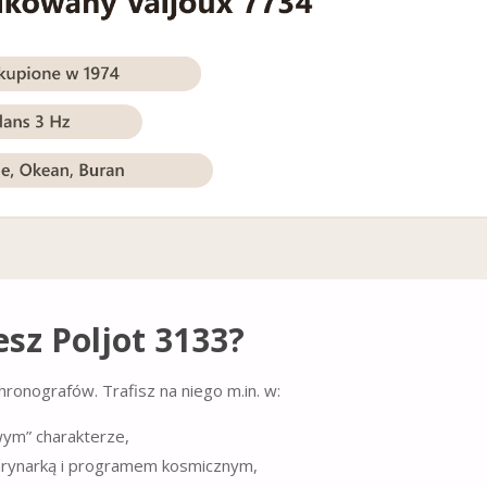
sz Poljot 3133?
hronografów. Trafisz na niego m.in. w:
wym” charakterze,
rynarką i programem kosmicznym,