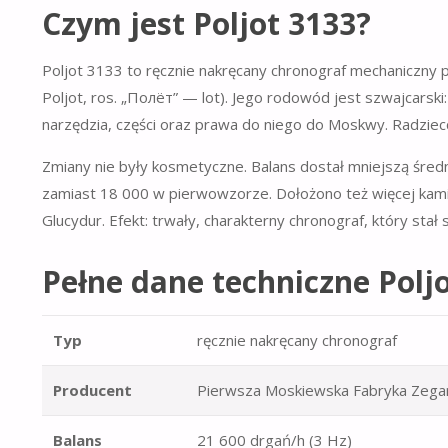
Czym jest Poljot 3133?
Poljot 3133 to ręcznie nakręcany chronograf mechaniczn
Poljot, ros. „Полёт” — lot). Jego rodowód jest szwajcarski
narzędzia, części oraz prawa do niego do Moskwy. Radziecc
Zmiany nie były kosmetyczne. Balans dostał mniejszą średn
zamiast 18 000 w pierwowzorze. Dołożono też więcej kami
Glucydur. Efekt: trwały, charakterny chronograf, który stał
Pełne dane techniczne Polj
Typ
ręcznie nakręcany chronograf
Producent
Pierwsza Moskiewska Fabryka Zegar
Balans
21 600 drgań/h (3 Hz)