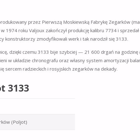
y produkowany przez Pierwszą Moskiewską Fabrykę Zegarków (ma
: w 1974 roku Valjoux zakończył produkcję kalibru 7734 i sprzedał
y konstruktorzy zmodyfikowali werk i tak narodził się 3133.
icę, dzięki czemu 3133 bije szybciej — 21 600 drgań na godzinę 
eni w układzie chronografu oraz własny system amortyzacji bala
 się sercem radzieckich i rosyjskich zegarków na dekady.
ot 3133
ków (Poljot)