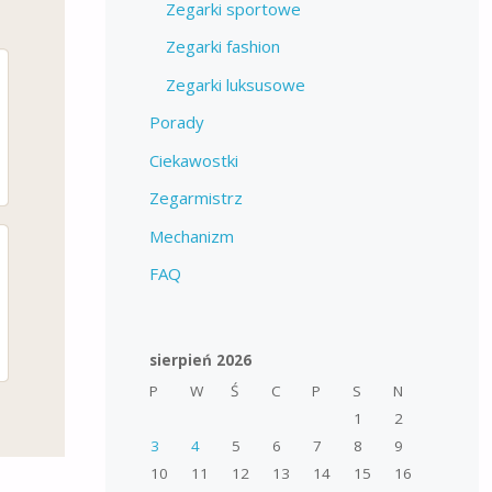
Zegarki sportowe
Zegarki fashion
Zegarki luksusowe
Porady
Ciekawostki
Zegarmistrz
Mechanizm
FAQ
sierpień 2026
P
W
Ś
C
P
S
N
1
2
3
4
5
6
7
8
9
10
11
12
13
14
15
16