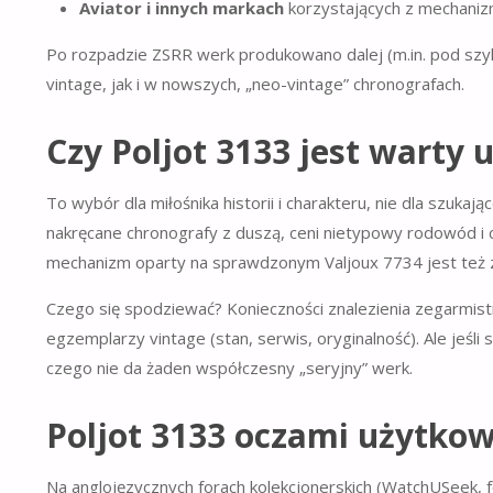
Aviator i innych markach
korzystających z mechani
Po rozpadzie ZSRR werk produkowano dalej (m.in. pod s
vintage, jak i w nowszych, „neo-vintage” chronografach.
Czy Poljot 3133 jest warty 
To wybór dla miłośnika historii i charakteru, nie dla szuk
nakręcane chronografy z duszą, ceni nietypowy rodowód i c
mechanizm oparty na sprawdzonym Valjoux 7734 jest też z
Czego się spodziewać? Konieczności znalezienia zegarmist
egzemplarzy vintage (stan, serwis, oryginalność). Ale jeśli
czego nie da żaden współczesny „seryjny” werk.
Poljot 3133 oczami użytko
Na anglojęzycznych forach kolekcjonerskich (WatchUSeek,