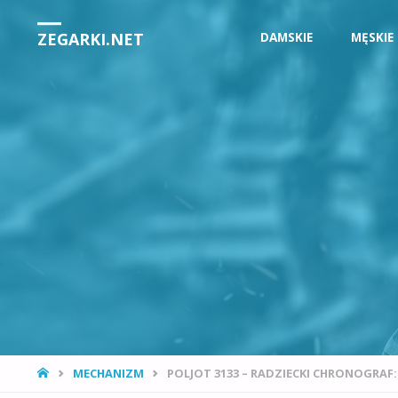
Przejdź
ZEGARKI.NET
DAMSKIE
MĘSKIE
do
treści
STRONA
MECHANIZM
POLJOT 3133 – RADZIECKI CHRONOGRAF: 
GŁÓWNA