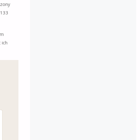
zony
3133
em
 ich