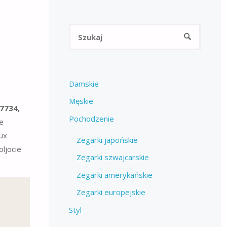
Szukaj:
SZUKAJ
Damskie
Męskie
7734,
Pochodzenie
e
ux
Zegarki japońskie
oljocie
Zegarki szwajcarskie
Zegarki amerykańskie
Zegarki europejskie
Styl