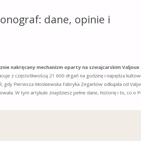
ronograf: dane, opinie i
cznie nakręcany mechanizm oparty na szwajcarskim Valjoux 
cuje z częstotliwością 21 600 drgań na godzinę i napędza kultow
ał, gdy Pierwsza Moskiewska Fabryka Zegarków odkupiła od Valjo
wała. W tym artykule znajdziesz pełne dane, historię i to, co o P