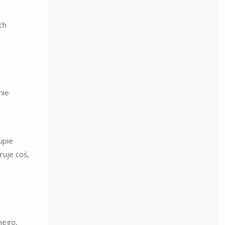
ch
nie
upie
ruje coś,
nego,