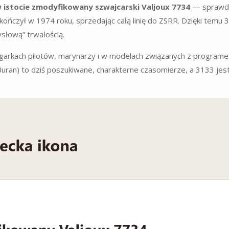
 istocie zmodyfikowany szwajcarski Valjoux 7734
— sprawd
ończył w 1974 roku, sprzedając całą linię do ZSRR. Dzięki temu 
słową” trwałością.
 zegarkach pilotów, marynarzy i w modelach związanych z program
uran) to dziś poszukiwane, charakterne czasomierze, a 3133 jest