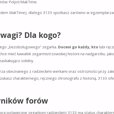
zmów Poljot/MakTime.
zyldem MakTime), dlatego 3133 spotkasz zarówno w egzemplarza
uwagi? Dla kogo?
ającego „bezobsługowego” zegarka.
Doceni go każdy, kto
lubi ręcz
hce mieć kawałek zegarmistrzowskiej historii na nadgarstku. Jako
askakująco solidny.
rza obeznanego z radzieckimi werkami oraz ostrożności przy zak
 szukasz charakternego, ręcznego chronografu z historią, 3133 ofe
wników forów
 fora poświęcone zegarkom radzieckim) 3133 ma status charakter