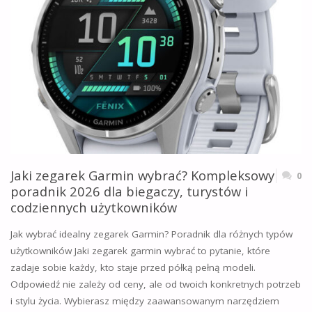
ZEGARKACH:
JAK
DZIAŁA
I
DLACZEGO
JEST
Jaki zegarek Garmin wybrać? Kompleksowy
0
TAK
poradnik 2026 dla biegaczy, turystów i
codziennych użytkowników
POPULARNY?
Jak wybrać idealny zegarek Garmin? Poradnik dla różnych typów
[2025]"
użytkowników Jaki zegarek garmin wybrać to pytanie, które
zadaje sobie każdy, kto staje przed półką pełną modeli.
Odpowiedź nie zależy od ceny, ale od twoich konkretnych potrzeb
i stylu życia. Wybierasz między zaawansowanym narzędziem