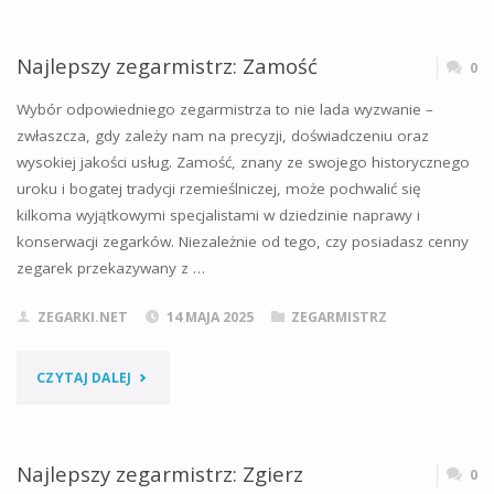
ZEGARMISTRZ:
WADOWICE"
Najlepszy zegarmistrz: Zamość
0
Wybór odpowiedniego zegarmistrza to nie lada wyzwanie –
zwłaszcza, gdy zależy nam na precyzji, doświadczeniu oraz
wysokiej jakości usług. Zamość, znany ze swojego historycznego
uroku i bogatej tradycji rzemieślniczej, może pochwalić się
kilkoma wyjątkowymi specjalistami w dziedzinie naprawy i
konserwacji zegarków. Niezależnie od tego, czy posiadasz cenny
zegarek przekazywany z …
ZEGARKI.NET
14 MAJA 2025
ZEGARMISTRZ
"NAJLEPSZY
CZYTAJ DALEJ
ZEGARMISTRZ:
ZAMOŚĆ"
Najlepszy zegarmistrz: Zgierz
0