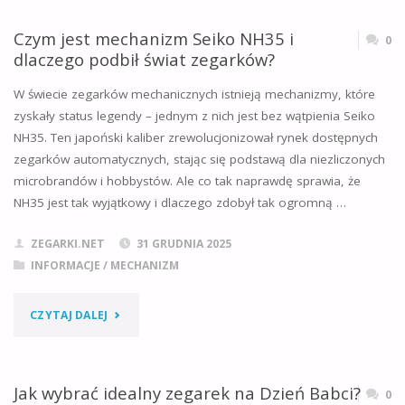
Czym jest mechanizm Seiko NH35 i
0
dlaczego podbił świat zegarków?
W świecie zegarków mechanicznych istnieją mechanizmy, które
zyskały status legendy – jednym z nich jest bez wątpienia Seiko
NH35. Ten japoński kaliber zrewolucjonizował rynek dostępnych
zegarków automatycznych, stając się podstawą dla niezliczonych
microbrandów i hobbystów. Ale co tak naprawdę sprawia, że
NH35 jest tak wyjątkowy i dlaczego zdobył tak ogromną …
ZEGARKI.NET
31 GRUDNIA 2025
INFORMACJE
/
MECHANIZM
"CZYM
CZYTAJ DALEJ
JEST
MECHANIZM
Jak wybrać idealny zegarek na Dzień Babci?
0