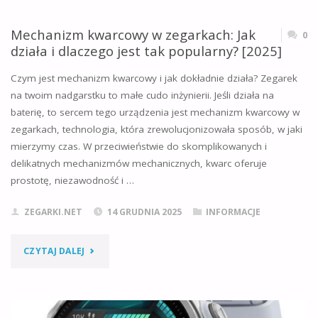
IDEALNY
Mechanizm kwarcowy w zegarkach: Jak
0
działa i dlaczego jest tak popularny? [2025]
ZEGAREK
Czym jest mechanizm kwarcowy i jak dokładnie działa? Zegarek
POD
na twoim nadgarstku to małe cudo inżynierii. Jeśli działa na
baterię, to sercem tego urządzenia jest mechanizm kwarcowy w
CHOINKĘ
zegarkach, technologia, która zrewolucjonizowała sposób, w jaki
DLA
mierzymy czas. W przeciwieństwie do skomplikowanych i
delikatnych mechanizmów mechanicznych, kwarc oferuje
CHŁOPAKA?
prostotę, niezawodność i …
PORADNIK
ZEGARKI.NET
14 GRUDNIA 2025
INFORMACJE
W
"MECHANIZM
CZYTAJ DALEJ
7
KWARCOWY
KROKACH"
W