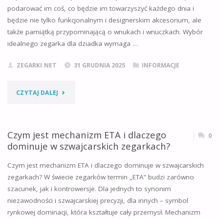
podarować im coś, co będzie im towarzyszyć każdego dnia i
DZIEŃ
będzie nie tylko funkcjonalnym i designerskim akcesorium, ale
BABCI?
także pamiątką przypominającą o wnukach i wnuczkach. Wybór
idealnego zegarka dla dziadka wymaga …
5
ZEGARKI.NET
31 GRUDNIA 2025
INFORMACJE
KLUCZOWYCH
KRYTERIÓW"
"NA
CZYTAJ DALEJ
CO
ZWRÓCIĆ
Czym jest mechanizm ETA i dlaczego
0
dominuje w szwajcarskich zegarkach?
UWAGĘ
Czym jest mechanizm ETA i dlaczego dominuje w szwajcarskich
WYBIERAJĄC
zegarkach? W świecie zegarków termin „ETA” budzi zarówno
szacunek, jak i kontrowersje. Dla jednych to synonim
ZEGAREK
niezawodności i szwajcarskiej precyzji, dla innych – symbol
DLA
rynkowej dominacji, która kształtuje cały przemysł. Mechanizm