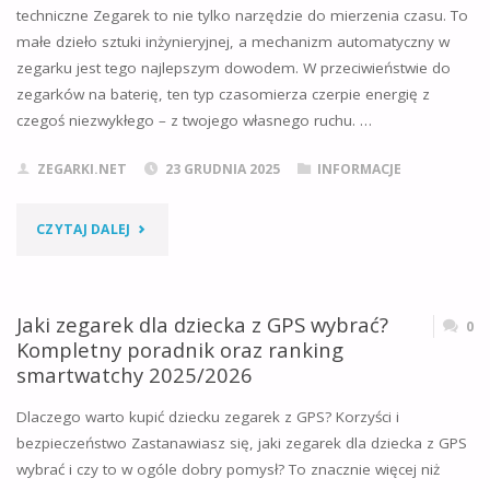
techniczne Zegarek to nie tylko narzędzie do mierzenia czasu. To
ANALIZA
małe dzieło sztuki inżynieryjnej, a mechanizm automatyczny w
zegarku jest tego najlepszym dowodem. W przeciwieństwie do
JAKOŚCI,
zegarków na baterię, ten typ czasomierza czerpie energię z
WARTOŚCI
czegoś niezwykłego – z twojego własnego ruchu. …
I
ZEGARKI.NET
23 GRUDNIA 2025
INFORMACJE
TECHNOLOGII
"MECHANIZM
CZYTAJ DALEJ
[2026]"
AUTOMATYCZNY
W
Jaki zegarek dla dziecka z GPS wybrać?
0
Kompletny poradnik oraz ranking
ZEGARKU:
smartwatchy 2025/2026
KOMPLETNY
Dlaczego warto kupić dziecku zegarek z GPS? Korzyści i
bezpieczeństwo Zastanawiasz się, jaki zegarek dla dziecka z GPS
PRZEWODNIK
wybrać i czy to w ogóle dobry pomysł? To znacznie więcej niż
OD