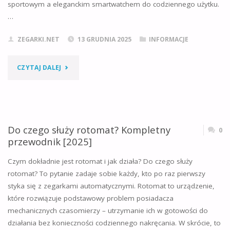
sportowym a eleganckim smartwatchem do codziennego użytku.
…
ZEGARKI.NET
13 GRUDNIA 2025
INFORMACJE
"JAKI
CZYTAJ DALEJ
ZEGAREK
GARMIN
Do czego służy rotomat? Kompletny
WYBRAĆ?
0
przewodnik [2025]
KOMPLEKSOWY
Czym dokładnie jest rotomat i jak działa? Do czego służy
PORADNIK
rotomat? To pytanie zadaje sobie każdy, kto po raz pierwszy
styka się z zegarkami automatycznymi. Rotomat to urządzenie,
2026
które rozwiązuje podstawowy problem posiadacza
mechanicznych czasomierzy – utrzymanie ich w gotowości do
DLA
działania bez konieczności codziennego nakręcania. W skrócie, to