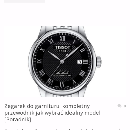
DIVER:
KOMPLETNY
PRZEWODNIK
PO
NAJLEPSZYCH
MODELACH
DO
NURKOWANIA"
Zegarek do garnituru: kompletny
0
przewodnik jak wybrać idealny model
[Poradnik]