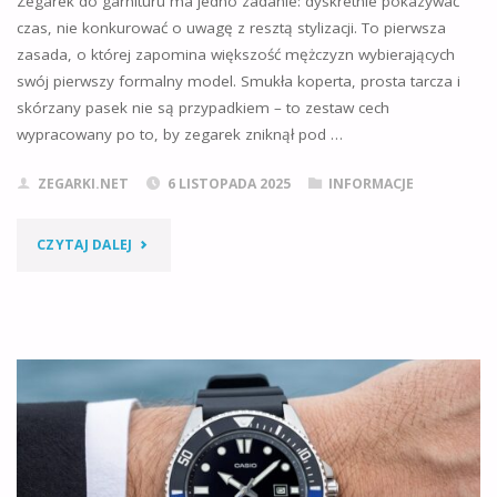
Zegarek do garnituru ma jedno zadanie: dyskretnie pokazywać
czas, nie konkurować o uwagę z resztą stylizacji. To pierwsza
zasada, o której zapomina większość mężczyzn wybierających
swój pierwszy formalny model. Smukła koperta, prosta tarcza i
skórzany pasek nie są przypadkiem – to zestaw cech
wypracowany po to, by zegarek zniknął pod …
ZEGARKI.NET
6 LISTOPADA 2025
INFORMACJE
"ZEGAREK
CZYTAJ DALEJ
DO
GARNITURU:
KOMPLETNY
PRZEWODNIK
JAK