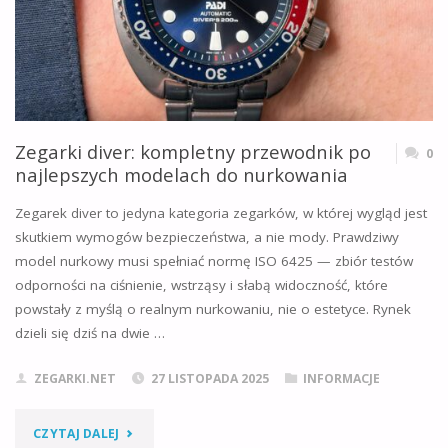
SZWAJCARSKICH
ZEGARKACH
NURKOWYCH"
Zegarki diver: kompletny przewodnik po
0
najlepszych modelach do nurkowania
Zegarek diver to jedyna kategoria zegarków, w której wygląd jest
skutkiem wymogów bezpieczeństwa, a nie mody. Prawdziwy
model nurkowy musi spełniać normę ISO 6425 — zbiór testów
odporności na ciśnienie, wstrząsy i słabą widoczność, które
powstały z myślą o realnym nurkowaniu, nie o estetyce. Rynek
dzieli się dziś na dwie …
ZEGARKI.NET
27 LISTOPADA 2025
INFORMACJE
"ZEGARKI
CZYTAJ DALEJ