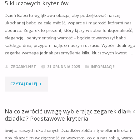
5 kluczowych kryteriów
SEIKO
Dzień Babci to wyjątkowa okazja, aby podziękować naszej
NH35
ukochanej babci za całą miłość, wsparcie i mądrość, którymi nas
obdarza. Zegarek to prezent, który łączy w sobie funkcjonalność,
I
elegancję i sentymentalną wartość – będzie towarzyszył babci
DLACZEGO
każdego dnia, przypominając o naszym uczuciu. Wybór idealnego
zegarka wymaga jednak przemyślenia kilku kluczowych kwestii, …
PODBIŁ
ZEGARKI.NET
31 GRUDNIA 2025
INFORMACJE
ŚWIAT
ZEGARKÓW?"
"JAK
CZYTAJ DALEJ
WYBRAĆ
IDEALNY
Na co zwrócić uwagę wybierając zegarek dla
0
dziadka? Podstawowe kryteria
ZEGAREK
Święto naszych ukochanych Dziadków zbliża się wielkimi krokami.
NA
Aby okazać im wdzięczność za wszystko, co dla nas robią, warto