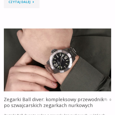
"VOSTOK
CZYTAJ DALEJ
EUROPE
BATISCAFOS:
PRZEWODNIK
PO
NOWEJ
KOLEKCJI
ZEGARKÓW
DLA
NURKÓW
Zegarki Ball diver: kompleksowy przewodnik
0
po szwajcarskich zegarkach nurkowych
[2026]"