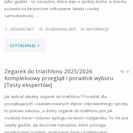
tylko gadżet – to narzędzie, które daje ci spokój ducha, a dziecku
pozwala na bezpieczne odkrywanie świata i naukę
HISTORII
samodzielności. …
DO
ZEGARKI.NET
20 GRUDNIA 2025
INFORMACJE
PRAKTYKI
"JAKI
CZYTAJ DALEJ
[2025]"
ZEGAREK
DLA
Zegarek do triathlonu 2025/2026:
0
Kompleksowy przegląd i poradnik wyboru
DZIECKA
[Testy ekspertów]
Z
Jak wybrać idealny zegarek do triathlonu? Poradnik dla
początkujących i zaawansowanych Wybór odpowiedniego sprzętu
GPS
to połowa sukcesu, a dobry zegarek do triathlonu jest jak
WYBRAĆ?
osobisty trener i inżynier wyścigu na twoim nadgarstku. To nie jest
zwykły gadżet, ale kluczowe narzędzie, które pomaga
KOMPLETNY
monitorować postępy, analizować dane i podejmować