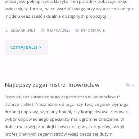
wraca jako pełnoprawna klasyka. Ten poradnik pokazuje, skąd
wzięła się ta forma, na co zwrócić uwagę przy wyborze własnego
modelu oraz sześć aktualnie dostępnych propozycji …
ZEGARKI.NET
8 LIPCA 2025
INFORMACJE
"KWADRATOWE
CZYTAJ DALEJ
ZEGARKI
DAMSKIE"
Najlepszy zegarmistrz: Inowrocław
0
Poszukujesz sprawdzonego zegarmistrza w Inowrocławiu?
Dobrze trafiłeś! Niezależnie od tego, czy Twój zegarek wymaga
drobnej naprawy, wymiany baterii, czy kompleksowej renowacji,
wybór odpowiedniego specjalisty ma ogromne znaczenie. W
dobie masowej produkcji i łatwo dostępnych zegarów, usługi
profesjonalnych zegarmistrzów wciąż cieszą się dużym