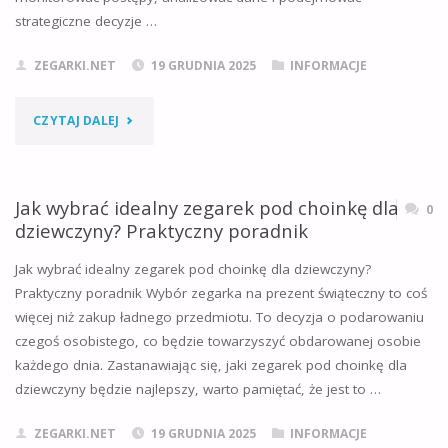
strategiczne decyzje …
PORADNIK
ORAZ
ZEGARKI.NET
19 GRUDNIA 2025
INFORMACJE
RANKING
"ZEGAREK
CZYTAJ DALEJ
SMARTWATCHY
DO
2025/2026"
TRIATHLONU
Jak wybrać idealny zegarek pod choinkę dla
0
dziewczyny? Praktyczny poradnik
2025/2026:
Jak wybrać idealny zegarek pod choinkę dla dziewczyny?
KOMPLEKSOWY
Praktyczny poradnik Wybór zegarka na prezent świąteczny to coś
więcej niż zakup ładnego przedmiotu. To decyzja o podarowaniu
PRZEGLĄD
czegoś osobistego, co będzie towarzyszyć obdarowanej osobie
I
każdego dnia. Zastanawiając się, jaki zegarek pod choinkę dla
dziewczyny będzie najlepszy, warto pamiętać, że jest to …
PORADNIK
ZEGARKI.NET
19 GRUDNIA 2025
INFORMACJE
WYBORU