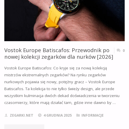
SENSORÓW
PO
ALGORYTMY
–
Vostok Europe Batiscafos: Przewodnik po
0
KOMPLETNY
nowej kolekcji zegarków dla nurków [2026]
PRZEWODNIK
Vostok Europe Batiscafos: Co kryje się za nową kolekcją
mistrzów ekstremalnych zegarków? Na rynku zegarków
TECHNICZNY
nurkowych pojawia się nowy, potężny gracz – Vostok Europe
[2025]"
Batiscafos. Ta kolekcja to nie tylko świeży design, ale przede
wszystkim kulminacja dwóch dekad doświadczenia w tworzeniu
czasomierzy, które mają działać tam, gdzie inne dawno by …
ZEGARKI.NET
4 GRUDNIA 2025
INFORMACJE