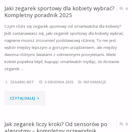
DO
Jaki zegarek sportowy dla kobiety wybrać?
ZALETACH"
0
Kompletny poradnik 2025
BIEGANIA
Czym różni się zegarek sportowy od smartwatcha dla kobiety?
WYBRAĆ?
Jeśli zastanawiasz się, jaki zegarek sportowy dla kobiety wybrać,
najpierw musisz zrozumieć podstawową różnicę. To nie jest
KOMPLETNY
wybór między lepszym a gorszym urządzeniem, ale między
PORADNIK
dwoma różnymi światami z odmiennymi priorytetami. Wiele
kobiet popełnia błąd, kupując smartwatch myśląc, że dostanie
NA
zegarek …
2025
ZEGARKI.NET
5 GRUDNIA 2025
INFORMACJE
DLA
"JAKI
CZYTAJ DALEJ
POCZĄTKUJĄCYCH
ZEGAREK
I
SPORTOWY
Jak zegarek liczy kroki? Od sensorów po
ZAAWANSOWANYCH"
0
algorytmy – kompletny przewodnik