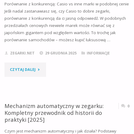
Porównanie z konkurencją: Casio vs inne marki w podobnej cenie
Jeśli nadal zastanawiasz się, czy Casio to dobre zegarki,
porównanie z konkurencją da ci jasną odpowiedź. W podobnych
przedziałach cenowych niewiele marek może równać się z
japońskim gigantem pod względem wartości. To trochę jak
porównanie samochodów – możesz kupić luksusową …
ZEGARKI.NET
29 GRUDNIA 2025
INFORMACJE
"CZY
CZYTAJ DALEJ
CASIO
TO
Mechanizm automatyczny w zegarku:
DOBRE
0
Kompletny przewodnik od historii do
ZEGARKI?
praktyki [2025]
KOMPLEKSOWA
Czym jest mechanizm automatyczny i jak działa? Podstawy