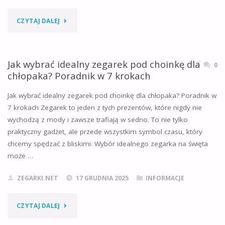
[TESTY
"JAK
CZYTAJ DALEJ
EKSPERTÓW]"
WYBRAĆ
IDEALNY
Jak wybrać idealny zegarek pod choinkę dla
0
chłopaka? Poradnik w 7 krokach
ZEGAREK
Jak wybrać idealny zegarek pod choinkę dla chłopaka? Poradnik w
POD
7 krokach Zegarek to jeden z tych prezentów, które nigdy nie
wychodzą z mody i zawsze trafiają w sedno. To nie tylko
CHOINKĘ
praktyczny gadżet, ale przede wszystkim symbol czasu, który
DLA
chcemy spędzać z bliskimi. Wybór idealnego zegarka na święta
może …
DZIEWCZYNY?
ZEGARKI.NET
17 GRUDNIA 2025
INFORMACJE
PRAKTYCZNY
PORADNIK"
"JAK
CZYTAJ DALEJ
WYBRAĆ