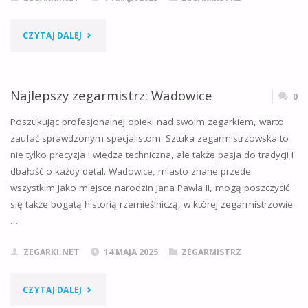
"NAJLEPSZY
CZYTAJ DALEJ
ZEGARMISTRZ:
TOMASZÓW
Najlepszy zegarmistrz: Wadowice
0
MAZOWIECKI"
Poszukując profesjonalnej opieki nad swoim zegarkiem, warto
zaufać sprawdzonym specjalistom. Sztuka zegarmistrzowska to
nie tylko precyzja i wiedza techniczna, ale także pasja do tradycji i
dbałość o każdy detal. Wadowice, miasto znane przede
wszystkim jako miejsce narodzin Jana Pawła II, mogą poszczycić
się także bogatą historią rzemieślniczą, w której zegarmistrzowie
…
ZEGARKI.NET
14 MAJA 2025
ZEGARMISTRZ
"NAJLEPSZY
CZYTAJ DALEJ