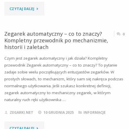
"JAK
CZYTAJ DALEJ
ROZPOZNAĆ
SZAFIROWE
Zegarek automatyczny – co to znaczy?
0
Kompletny przewodnik po mechanizmie,
SZKŁO
historii i zaletach
W
Czym jest zegarek automatyczny i jak działa? Kompletny
przewodnik Zegarek automatyczny – co to znaczy? To pytanie
ZEGARKU?
zadaje sobie wielu początkujących entuzjastów zegarków. W
KOMPLEKSOWY
prostych słowach, to mechanizm, który sam się nakręca podczas
normalnego użytkowania. Jeśli szukasz konkretnej definicji,
PORADNIK
zegarek automatyczny to mechaniczny zegarek, w którym
naturalny ruch ręki użytkownika …
NA
ROK
ZEGARKI.NET
10 GRUDNIA 2025
INFORMACJE
2025"
"ZEGAREK
CZYTAJ DALEJ