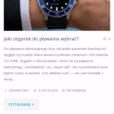
WYBRAĆ
IDEALNY
MODEL
[PORADNIK]"
Jaki zegarek do pływania wybrać?
0
Do pływania rekreacyjnego liczy się jeden parametr bardziej niż
wygląd czy marka: klasa wodoszczelności minimum 100 metrów
(10 ATM). Zegarki o niższej klasie, mimo że na papierze
wytrzymują „zachlapania” czy „mycie rąk”, nie są testowane pod
kątem ruchu w wodzie, a to właśnie ruch — nie sam kontakt z
wodą …
ZEGARKI.NET
8 LIPCA 2025
INFORMACJE
"JAKI
CZYTAJ DALEJ