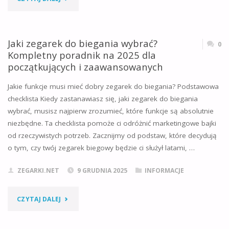
AUTOMATYCZNY
–
Jaki zegarek do biegania wybrać?
0
Kompletny poradnik na 2025 dla
CO
początkujących i zaawansowanych
TO
Jakie funkcje musi mieć dobry zegarek do biegania? Podstawowa
checklista Kiedy zastanawiasz się, jaki zegarek do biegania
ZNACZY?
wybrać, musisz najpierw zrozumieć, które funkcje są absolutnie
KOMPLETNY
niezbędne. Ta checklista pomoże ci odróżnić marketingowe bajki
od rzeczywistych potrzeb. Zacznijmy od podstaw, które decydują
PRZEWODNIK
o tym, czy twój zegarek biegowy będzie ci służył latami, …
PO
ZEGARKI.NET
9 GRUDNIA 2025
INFORMACJE
MECHANIZMIE,
"JAKI
CZYTAJ DALEJ
HISTORII
ZEGAREK
I