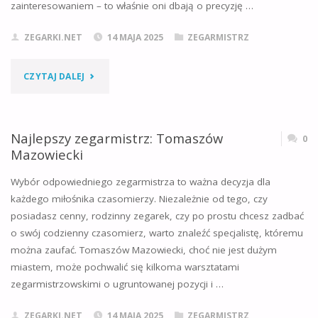
zainteresowaniem – to właśnie oni dbają o precyzję …
ZEGARKI.NET
14 MAJA 2025
ZEGARMISTRZ
"NAJLEPSZY
CZYTAJ DALEJ
ZEGARMISTRZ:
INOWROCŁAW"
Najlepszy zegarmistrz: Tomaszów
0
Mazowiecki
Wybór odpowiedniego zegarmistrza to ważna decyzja dla
każdego miłośnika czasomierzy. Niezależnie od tego, czy
posiadasz cenny, rodzinny zegarek, czy po prostu chcesz zadbać
o swój codzienny czasomierz, warto znaleźć specjalistę, któremu
można zaufać. Tomaszów Mazowiecki, choć nie jest dużym
miastem, może pochwalić się kilkoma warsztatami
zegarmistrzowskimi o ugruntowanej pozycji i …
ZEGARKI.NET
14 MAJA 2025
ZEGARMISTRZ