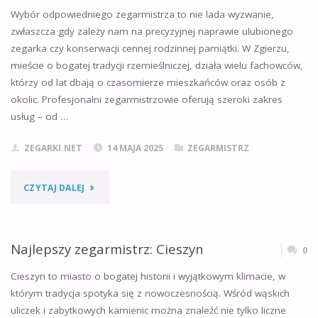
Wybór odpowiedniego zegarmistrza to nie lada wyzwanie,
zwłaszcza gdy zależy nam na precyzyjnej naprawie ulubionego
zegarka czy konserwacji cennej rodzinnej pamiątki. W Zgierzu,
mieście o bogatej tradycji rzemieślniczej, działa wielu fachowców,
którzy od lat dbają o czasomierze mieszkańców oraz osób z
okolic. Profesjonalni zegarmistrzowie oferują szeroki zakres
usług – od …
ZEGARKI.NET
14 MAJA 2025
ZEGARMISTRZ
"NAJLEPSZY
CZYTAJ DALEJ
ZEGARMISTRZ:
ZGIERZ"
Najlepszy zegarmistrz: Cieszyn
0
Cieszyn to miasto o bogatej historii i wyjątkowym klimacie, w
którym tradycja spotyka się z nowoczesnością. Wśród wąskich
uliczek i zabytkowych kamienic można znaleźć nie tylko liczne