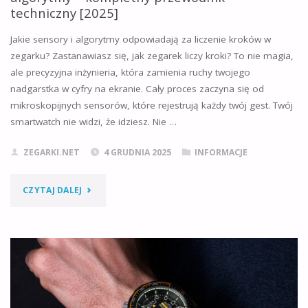
DLA
techniczny [2025]
KOBIETY
Jakie sensory i algorytmy odpowiadają za liczenie kroków w
zegarku? Zastanawiasz się, jak zegarek liczy kroki? To nie magia,
WYBRAĆ?
ale precyzyjna inżynieria, która zamienia ruchy twojego
KOMPLETNY
nadgarstka w cyfry na ekranie. Cały proces zaczyna się od
mikroskopijnych sensorów, które rejestrują każdy twój gest. Twój
PORADNIK
smartwatch nie widzi, że idziesz. Nie …
2025"
ZEGARKI.NET
4 GRUDNIA 2025
INFORMACJE
"JAK
CZYTAJ DALEJ
ZEGAREK
LICZY
KROKI?
OD