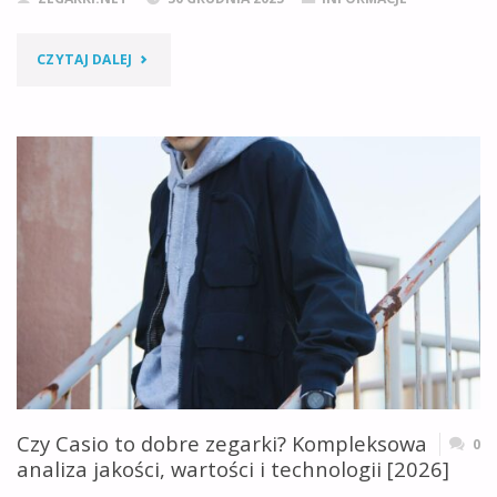
ZEGARKACH?"
"CZYM
CZYTAJ DALEJ
SĄ
MECHANIZMY
RONDA
I
DLACZEGO
ZDOBYŁY
TAKĄ
POPULARNOŚĆ?"
Czy Casio to dobre zegarki? Kompleksowa
0
analiza jakości, wartości i technologii [2026]