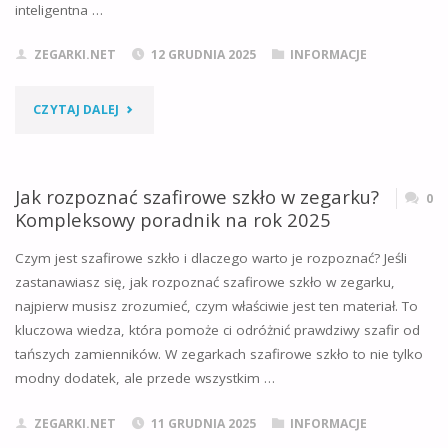
BIEGACZY,
inteligentna …
TURYSTÓW
ZEGARKI.NET
12 GRUDNIA 2025
INFORMACJE
I
"DO
CZYTAJ DALEJ
CODZIENNYCH
CZEGO
UŻYTKOWNIKÓW"
SŁUŻY
Jak rozpoznać szafirowe szkło w zegarku?
0
Kompleksowy poradnik na rok 2025
ROTOMAT?
Czym jest szafirowe szkło i dlaczego warto je rozpoznać? Jeśli
KOMPLETNY
zastanawiasz się, jak rozpoznać szafirowe szkło w zegarku,
najpierw musisz zrozumieć, czym właściwie jest ten materiał. To
PRZEWODNIK
kluczowa wiedza, która pomoże ci odróżnić prawdziwy szafir od
[2025]"
tańszych zamienników. W zegarkach szafirowe szkło to nie tylko
modny dodatek, ale przede wszystkim …
ZEGARKI.NET
11 GRUDNIA 2025
INFORMACJE