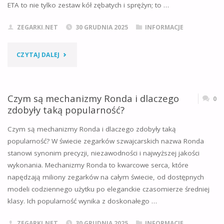
ETA to nie tylko zestaw kół zębatych i sprężyn; to …
DZIADKA?
ZEGARKI.NET
30 GRUDNIA 2025
INFORMACJE
PODSTAWOWE
KRYTERIA"
"CZYM
CZYTAJ DALEJ
JEST
MECHANIZM
Czym są mechanizmy Ronda i dlaczego
0
zdobyły taką popularność?
ETA
Czym są mechanizmy Ronda i dlaczego zdobyły taką
I
popularność? W świecie zegarków szwajcarskich nazwa Ronda
stanowi synonim precyzji, niezawodności i najwyższej jakości
DLACZEGO
wykonania. Mechanizmy Ronda to kwarcowe serca, które
DOMINUJE
napędzają miliony zegarków na całym świecie, od dostępnych
modeli codziennego użytku po eleganckie czasomierze średniej
W
klasy. Ich popularność wynika z doskonałego …
SZWAJCARSKICH
ZEGARKI.NET
30 GRUDNIA 2025
INFORMACJE