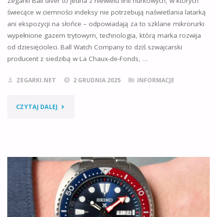
Zegarki Ball diver to jedna z niewielu linii nurkowych, w których
świecące w ciemności indeksy nie potrzebują naświetlania latarką
ani ekspozycji na słońce – odpowiadają za to szklane mikrorurki
wypełnione gazem trytowym, technologia, którą marka rozwija
od dziesięcioleci. Ball Watch Company to dziś szwajcarski
producent z siedzibą w La Chaux-de-Fonds, …
ZEGARKI.NET
2 GRUDNIA 2025
INFORMACJE
"ZEGARKI
CZYTAJ DALEJ
BALL
DIVER:
KOMPLEKSOWY
PRZEWODNIK
PO