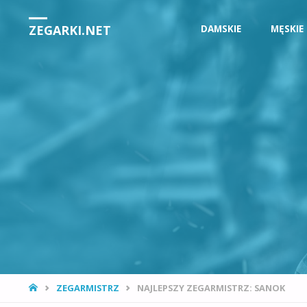
Przejdź
ZEGARKI.NET
DAMSKIE
MĘSKIE
do
treści
STRONA
ZEGARMISTRZ
NAJLEPSZY ZEGARMISTRZ: SANOK
GŁÓWNA