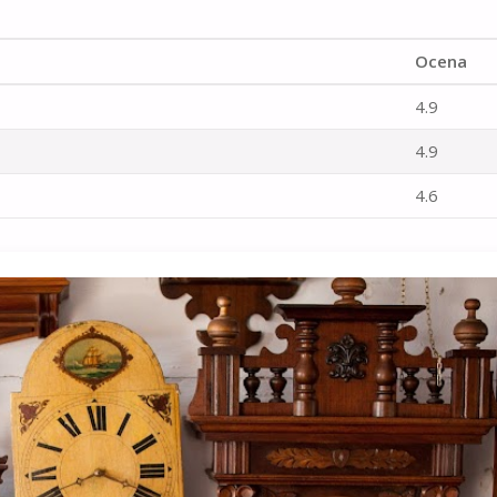
Ocena
4.9
4.9
4.6