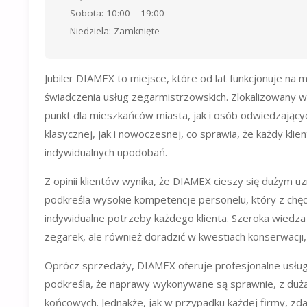
Sobota: 10:00 – 19:00
Niedziela: Zamknięte
Jubiler DIAMEX to miejsce, które od lat funkcjonuje na 
świadczenia usług zegarmistrzowskich. Zlokalizowany w p
punkt dla mieszkańców miasta, jak i osób odwiedzających
klasycznej, jak i nowoczesnej, co sprawia, że każdy klien
indywidualnych upodobań.
Z opinii klientów wynika, że DIAMEX cieszy się dużym u
podkreśla wysokie kompetencje personelu, który z chęc
indywidualne potrzeby każdego klienta. Szeroka wiedza
zegarek, ale również doradzić w kwestiach konserwacji, p
Oprócz sprzedaży, DIAMEX oferuje profesjonalne usługi
podkreśla, że naprawy wykonywane są sprawnie, z dużą 
końcowych. Jednakże, jak w przypadku każdej firmy, zda