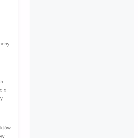
godny
ch
e o
zy
ektów
tów