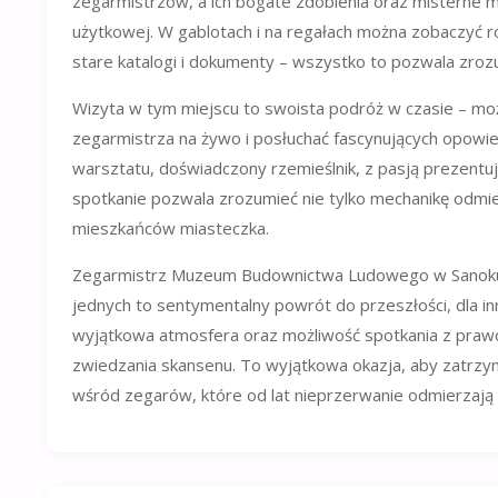
zegarmistrzów, a ich bogate zdobienia oraz misterne me
użytkowej. W gablotach i na regałach można zobaczyć r
stare katalogi i dokumenty – wszystko to pozwala zrozum
Wizyta w tym miejscu to swoista podróż w czasie – mo
zegarmistrza na żywo i posłuchać fascynujących opowieści
warsztatu, doświadczony rzemieślnik, z pasją prezentu
spotkanie pozwala zrozumieć nie tylko mechanikę odmie
mieszkańców miasteczka.
Zegarmistrz Muzeum Budownictwa Ludowego w Sanoku to 
jednych to sentymentalny powrót do przeszłości, dla inn
wyjątkowa atmosfera oraz możliwość spotkania z praw
zwiedzania skansenu. To wyjątkowa okazja, aby zatrzymać
wśród zegarów, które od lat nieprzerwanie odmierzają m