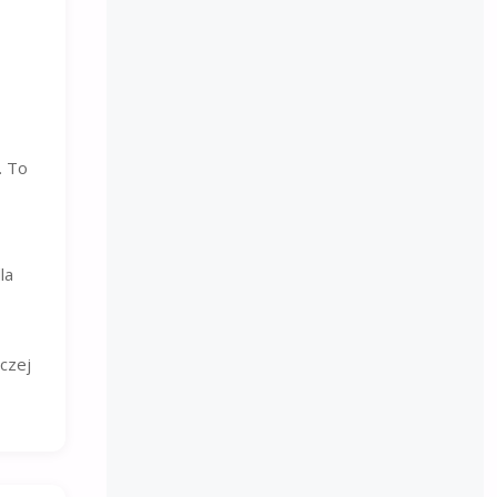
,
. To
la
czej