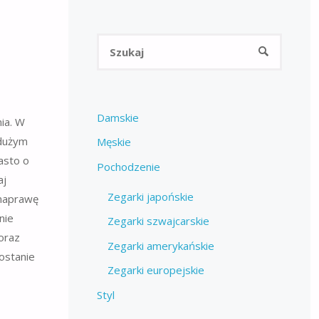
Szukaj:
SZUKAJ
Damskie
nia. W
 dużym
Męskie
asto o
Pochodzenie
aj
Zegarki japońskie
 naprawę
nie
Zegarki szwajcarskie
oraz
Zegarki amerykańskie
ostanie
Zegarki europejskie
Styl