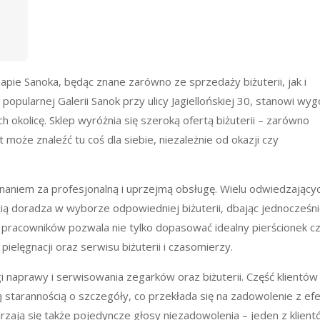
mapie Sanoka, będąc znane zarówno ze sprzedaży biżuterii, jak i
opularnej Galerii Sanok przy ulicy Jagiellońskiej 30, stanowi wy
 okolicę. Sklep wyróżnia się szeroką ofertą biżuterii – zarówno
t może znaleźć tu coś dla siebie, niezależnie od okazji czy
znaniem za profesjonalną i uprzejmą obsługę. Wielu odwiedzający
ią doradza w wyborze odpowiedniej biżuterii, dbając jednocześni
 pracowników pozwala nie tylko dopasować idealny pierścionek c
ielęgnacji oraz serwisu biżuterii i czasomierzy.
 naprawy i serwisowania zegarków oraz biżuterii. Część klientów
starannością o szczegóły, co przekłada się na zadowolenie z ef
rzają się także pojedyncze głosy niezadowolenia – jeden z klien