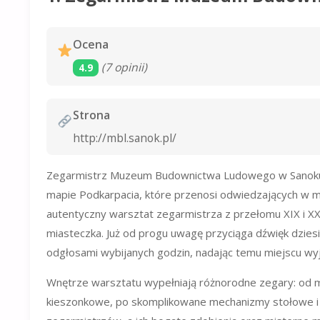
Ocena
(7 opinii)
4.9
Strona
http://mbl.sanok.pl/
Zegarmistrz Muzeum Budownictwa Ludowego w Sanoku, mi
mapie Podkarpacia, które przenosi odwiedzających w m
autentyczny warsztat zegarmistrza z przełomu XIX i XX 
miasteczka. Już od progu uwagę przyciąga dźwięk dziesi
odgłosami wybijanych godzin, nadając temu miejscu wyj
Wnętrze warsztatu wypełniają różnorodne zegary: od m
kieszonkowe, po skomplikowane mechanizmy stołowe i b