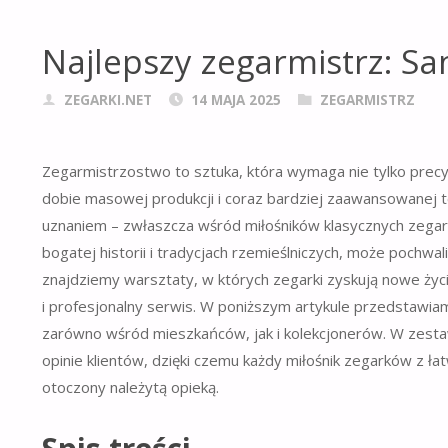
Najlepszy zegarmistrz: Sa
ZEGARKI.NET
14 MAJA 2025
ZEGARMISTRZ
Zegarmistrzostwo to sztuka, która wymaga nie tylko precyzj
dobie masowej produkcji i coraz bardziej zaawansowanej te
uznaniem – zwłaszcza wśród miłośników klasycznych zegar
bogatej historii i tradycjach rzemieślniczych, może pochwal
znajdziemy warsztaty, w których zegarki zyskują nowe życi
i profesjonalny serwis. W poniższym artykule przedstawiam
zarówno wśród mieszkańców, jak i kolekcjonerów. W zesta
opinie klientów, dzięki czemu każdy miłośnik zegarków z ł
otoczony należytą opieką.