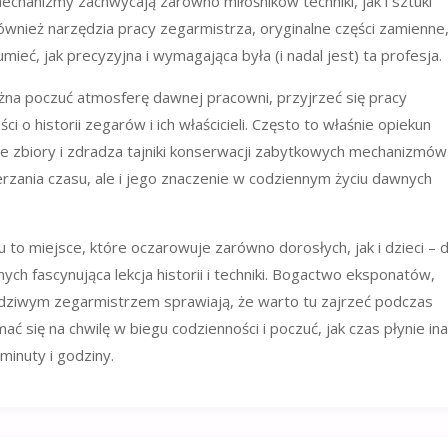
chanizmy zachwycają zarówno miłośników techniki, jak i sztuki
ównież narzędzia pracy zegarmistrza, oryginalne części zamienne
ieć, jak precyzyjna i wymagająca była (i nadal jest) ta profesja.
żna poczuć atmosferę dawnej pracowni, przyjrzeć się pracy
 o historii zegarów i ich właścicieli. Często to właśnie opiekun
je zbiory i zdradza tajniki konserwacji zabytkowych mechanizmów
rzania czasu, ale i jego znaczenie w codziennym życiu dawnych
miejsce, które oczarowuje zarówno dorosłych, jak i dzieci – d
ych fascynująca lekcja historii i techniki. Bogactwo eksponatów,
dziwym zegarmistrzem sprawiają, że warto tu zajrzeć podczas
 się na chwilę w biegu codzienności i poczuć, jak czas płynie ina
inuty i godziny.