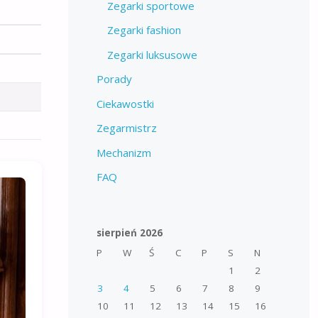
Zegarki sportowe
Zegarki fashion
Zegarki luksusowe
Porady
Ciekawostki
Zegarmistrz
Mechanizm
FAQ
sierpień 2026
P
W
Ś
C
P
S
N
1
2
3
4
5
6
7
8
9
10
11
12
13
14
15
16