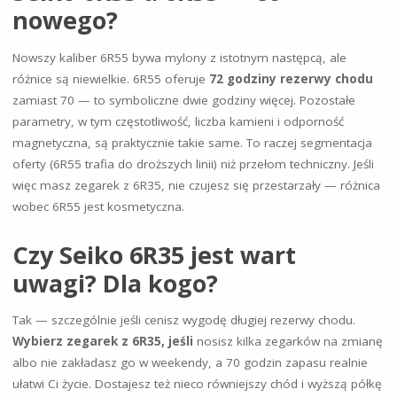
nowego?
Nowszy kaliber 6R55 bywa mylony z istotnym następcą, ale
różnice są niewielkie. 6R55 oferuje
72 godziny rezerwy chodu
zamiast 70 — to symboliczne dwie godziny więcej. Pozostałe
parametry, w tym częstotliwość, liczba kamieni i odporność
magnetyczna, są praktycznie takie same. To raczej segmentacja
oferty (6R55 trafia do droższych linii) niż przełom techniczny. Jeśli
więc masz zegarek z 6R35, nie czujesz się przestarzały — różnica
wobec 6R55 jest kosmetyczna.
Czy Seiko 6R35 jest wart
uwagi? Dla kogo?
Tak — szczególnie jeśli cenisz wygodę długiej rezerwy chodu.
Wybierz zegarek z 6R35, jeśli
nosisz kilka zegarków na zmianę
albo nie zakładasz go w weekendy, a 70 godzin zapasu realnie
ułatwi Ci życie. Dostajesz też nieco równiejszy chód i wyższą półkę