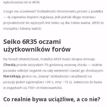
wykończenia niż w 4R36.
Czego nie oczekiwać? Dokładności chronometru prosto z pudełka
— tę zapewnia dopiero regulacja. Jeśli jednak długa rezerwa i
przynależność do wyższych linii Seiko są dla Ciebie ważne, 6R35 to
rozsądny i lubiany wybór.
Seiko 6R35 oczami
użytkowników forów
Na forach (WatchUSeek, Fratello) 6R35 budzi skrajne emocje.
Chwalą
przede wszystkim 70-godzinną rezerwę chodu — realnie
pozwala odłożyć zegarek na cały weekend i zastać go chodzącym.
Narzekają
głośno na „loterię” dokładności i wrażliwość na
pozycję (jeden egzemplarz +20 s, inny −15 s), zwłaszcza że bywa
w zegarkach za 750+ zł równowartości.
Co realnie bywa uciążliwe, a co nie?