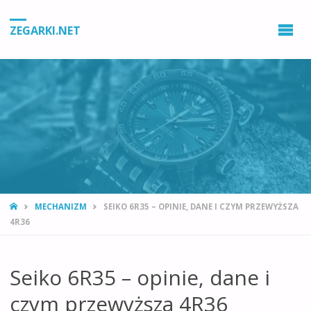
ZEGARKI.NET
STRONA
MECHANIZM
SEIKO 6R35 – OPINIE, DANE I CZYM PRZEWYŻSZA
GŁÓWNA
4R36
Seiko 6R35 – opinie, dane i
czym przewyższa 4R36