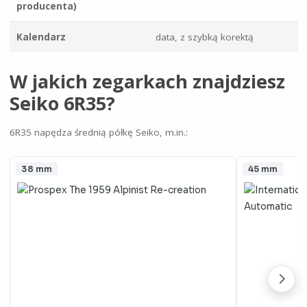
producenta)
Kalendarz
data, z szybką korektą
W jakich zegarkach znajdziesz
Seiko 6R35?
6R35 napędza średnią półkę Seiko, m.in.:
38 mm
45 mm