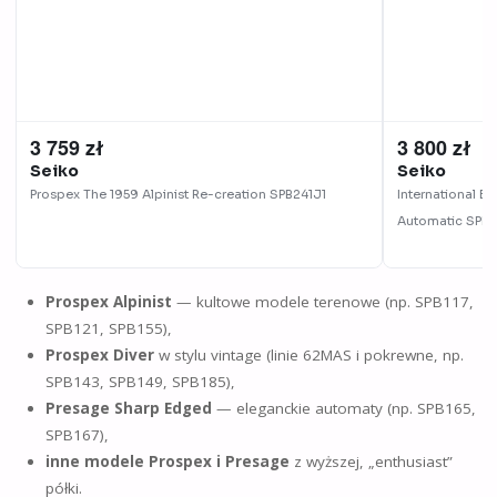
3 759 zł
3 800 zł
Seiko
Seiko
Prospex The 1959 Alpinist Re-creation
SPB241J1
International E
Automatic
SPB1
Prospex Alpinist
— kultowe modele terenowe (np. SPB117,
SPB121, SPB155),
Prospex Diver
w stylu vintage (linie 62MAS i pokrewne, np.
SPB143, SPB149, SPB185),
Presage Sharp Edged
— eleganckie automaty (np. SPB165,
SPB167),
inne modele Prospex i Presage
z wyższej, „enthusiast”
półki.