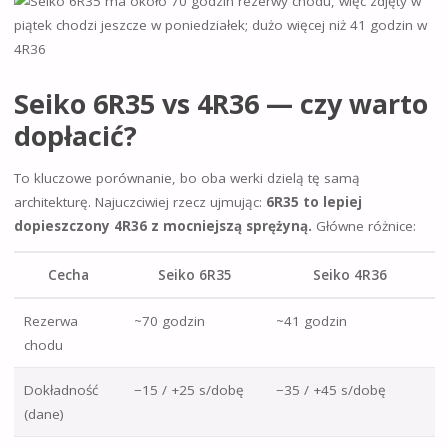
Seiko 6R35 vs 4R36 — czy warto
dopłacić?
To kluczowe porównanie, bo oba werki dzielą tę samą
architekturę. Najuczciwiej rzecz ujmując:
6R35 to lepiej
dopieszczony 4R36 z mocniejszą sprężyną.
Główne różnice:
Cecha
Seiko 6R35
Seiko 4R36
Rezerwa
~70 godzin
~41 godzin
chodu
Dokładność
−15 / +25 s/dobę
−35 / +45 s/dobę
(dane)