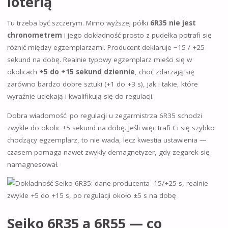
loterią
Tu trzeba być szczerym. Mimo wyższej półki
6R35 nie jest
chronometrem
i jego dokładność prosto z pudełka potrafi się
różnić między egzemplarzami. Producent deklaruje −15 / +25
sekund na dobę. Realnie typowy egzemplarz mieści się w
okolicach
+5 do +15 sekund dziennie
, choć zdarzają się
zarówno bardzo dobre sztuki (+1 do +3 s), jak i takie, które
wyraźnie uciekają i kwalifikują się do regulacji.
Dobra wiadomość: po regulacji u zegarmistrza 6R35 schodzi
zwykle do okolic ±5 sekund na dobę. Jeśli więc trafi Ci się szybko
chodzący egzemplarz, to nie wada, lecz kwestia ustawienia —
czasem pomaga nawet zwykły demagnetyzer, gdy zegarek się
namagnesował.
Seiko 6R35 a 6R55 — co