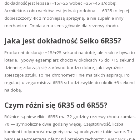
dokładność jest lepsza (−15/+25 wobec −35/+45 s/dobę).
Architektura obu werków jest jednak podobna — 6R35 to lepiej
dopieszczony 4R z mocniejszą sprężyną, a nie zupełnie inny
mechanizm. Dopłata ma sens głównie dla rezerwy chodu.
Jaka jest dokładność Seiko 6R35?
Producent deklaruje −15/+25 sekund na dobę, ale realnie bywa to
loteria. Typowy egzemplarz chodzi w okolicach +5 do +15 sekund
dziennie; zdarzają się zarówno bardzo dobre, jak i wyraźnie
spieszące sztuki. To nie chronometr i nie ma takich aspiracji. Po
regulacji u zegarmistrza 6R35 schodzi zwykle do okolic ±5 sekund
na dobę.
Czym różni się 6R35 od 6R55?
Różnice są niewielkie. 6R55 ma 72 godziny rezerwy chodu zamiast
70 — symboliczne dwie godziny więcej. Częstotliwość, liczba
kamieni i odporność magnetyczna są praktycznie takie same. To
bardziej segmentacja oferty niż przełom techniczny, więc 6R35 nie