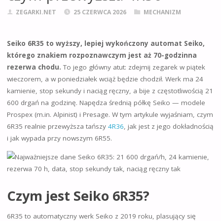
ZEGARKI.NET
25 CZERWCA 2026
MECHANIZM
Seiko 6R35 to wyższy, lepiej wykończony automat Seiko,
którego znakiem rozpoznawczym jest aż 70-godzinna
rezerwa chodu.
To jego główny atut: zdejmij zegarek w piątek
wieczorem, a w poniedziałek wciąż będzie chodził. Werk ma 24
kamienie, stop sekundy i naciąg ręczny, a bije z częstotliwością 21
600 drgań na godzinę. Napędza średnią półkę Seiko — modele
Prospex (m.in. Alpinist) i Presage. W tym artykule wyjaśniam, czym
6R35 realnie przewyższa tańszy
4R36
, jak jest z jego dokładnością
i jak wypada przy nowszym 6R55.
Czym jest Seiko 6R35?
6R35 to automatyczny werk Seiko z 2019 roku, plasujący się