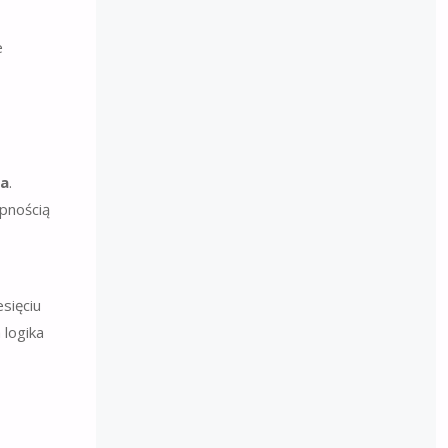
sa
.
pnością
sięciu
 logika