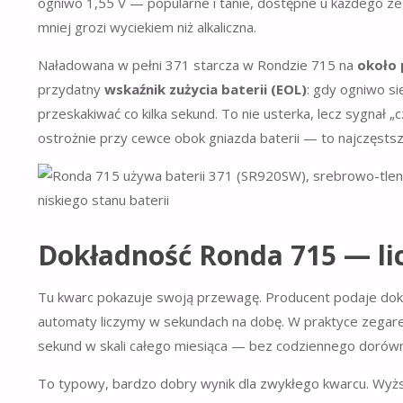
ogniwo 1,55 V — popularne i tanie, dostępne u każdego zeg
mniej grozi wyciekiem niż alkaliczna.
Naładowana w pełni 371 starcza w Rondzie 715 na
około 
przydatny
wskaźnik zużycia baterii (EOL)
: gdy ogniwo si
przeskakiwać co kilka sekund. To nie usterka, lecz sygnał „
ostrożnie przy cewce obok gniazda baterii — to najczęsts
Dokładność Ronda 715 — li
Tu kwarc pokazuje swoją przewagę. Producent podaje do
automaty liczymy w sekundach na dobę. W praktyce zegare
sekund w skali całego miesiąca — bez codziennego dorówny
To typowy, bardzo dobry wynik dla zwykłego kwarcu. Wyż