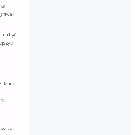
rka
gniwa i
 ma być.
ejszych
ss Made
ii.
ywa za