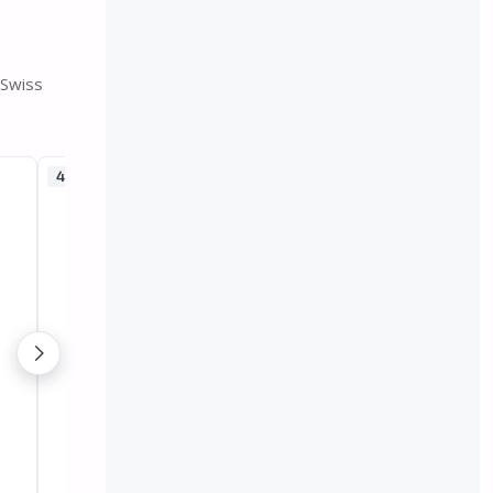
 Swiss
40 mm
-10%
40 mm