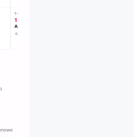
1 175 zł
1 280 zł
1 057 zł
Roamer
Atlantic
512833 41 55 20
62341.41.21
o
lenowe