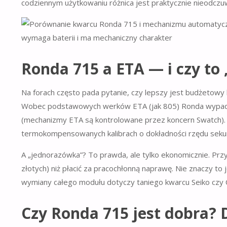
codziennym użytkowaniu różnica jest praktycznie nieodczu
Ronda 715 a ETA — i czy to
Na forach często pada pytanie, czy lepszy jest budżetow
Wobec podstawowych werków ETA (jak 805) Ronda wypada 
(mechanizmy ETA są kontrolowane przez koncern Swatch). 
termokompensowanych kalibrach o dokładności rzędu sekund
A „jednorazówka”? To prawda, ale tylko ekonomicznie. Przy 
złotych) niż płacić za pracochłonną naprawę. Nie znaczy to
wymiany całego modułu dotyczy taniego kwarcu Seiko czy Ci
Czy Ronda 715 jest dobra? 