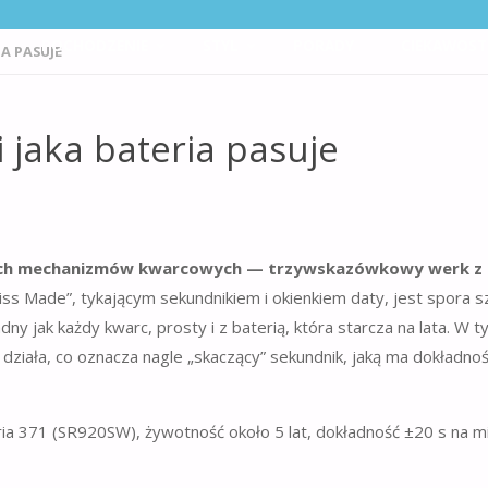
POCHODZENIE
STYL
PORADY
CIEKAWOST
IA PASUJE
 jaka bateria pasuje
skich mechanizmów kwarcowych — trzywskazówkowy werk z 
iss Made”, tykającym sekundnikiem i okienkiem daty, jest spora s
ny jak każdy kwarc, prosty i z baterią, która starcza na lata. W 
o działa, co oznacza nagle „skaczący” sekundnik, jaką ma dokładno