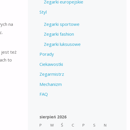
Zegarki europejskie
Styl
Zegarki sportowe
wych na
y,
Zegarki fashion
Zegarki luksusowe
jest też
Porady
ach to
Ciekawostki
Zegarmistrz
Mechanizm
FAQ
sierpień 2026
P
W
Ś
C
P
S
N