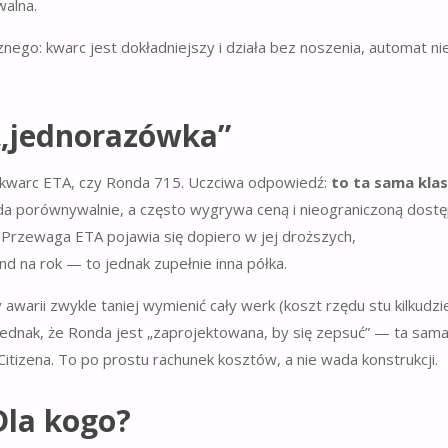
walna.
 „jednorazówka”
y kwarc ETA, czy Ronda 715. Uczciwa odpowiedź:
to ta sama kla
porównywalnie, a często wygrywa ceną i nieograniczoną dostę
Przewaga ETA pojawia się dopiero w jej droższych,
 na rok — to jednak zupełnie inna półka.
awarii zwykle taniej wymienić cały werk (koszt rzędu stu kilkudzie
 jednak, że Ronda jest „zaprojektowana, by się zepsuć” — ta sama
tizena. To po prostu rachunek kosztów, a nie wada konstrukcji.
Dla kogo?