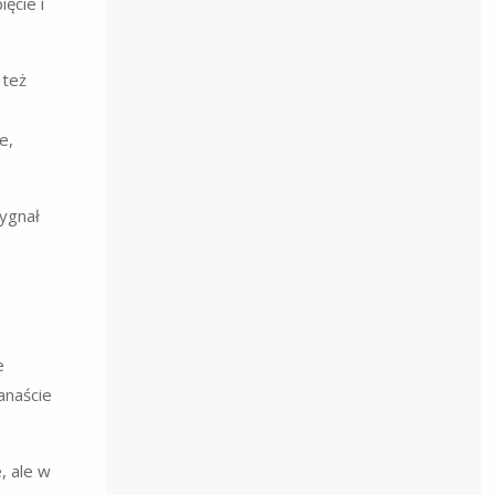
ęcie i
 też
e,
e
anaście
, ale w