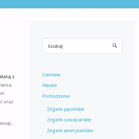
KI
ZEGARMISTRZ
MECHANIZM
FAQ
SZUKAJ
Szukaj:
SZUKAJ
Damskie
datą z
zansa,
Męskie
tym
Pochodzenie
ść oraz
Zegarki japońskie
Zegarki szwajcarskie
Zegarki amerykańskie