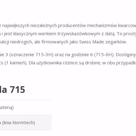
n z największych niezależnych producentów mechanizmów kwarco
h
i jest klasycznym werkiem trzywskazówkowym z datą. To prost
ji niedrogich, ale firmowanych jako Swiss Made zegarków.
e 3 (oznaczenie 715-3H) oraz na godzinie 6 (715-6H). Dostępny 
ts (1 kamień). Dla użytkownika różnice są drobne; w obu przypadk
da 715
aterią)
 (linia Normtech)