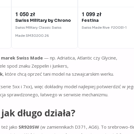
1 050 zł
1 099 zł
Swiss Military by Chrono
Festina
Swiss Military Classic Swiss
Swiss Made Rive
F20051-1
Made
SM30200.26
h marek Swiss Made
— np. Adriatica, Atlantic czy Glycine,
le spod znaku Zeppelin i Junkers,
ek
, które chcą oprzeć tani model na szwajcarskim werku.
erie 5xx i 7xx), więc dokładny model najlepiej potwierdzić w jeg
ancja sprawdzonego, łatwego w serwisie mechanizmu.
 jak długo działa?
 też jako
SR920SW
(w zamiennikach D371, AG6). To srebrowo-t