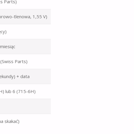
s Parts)
rowo-tlenowa, 1,55 V)
ęcy)
 miesiąc
 (Swiss Parts)
sekundy) + data
H) lub 6 (715-6H)
na skakać)