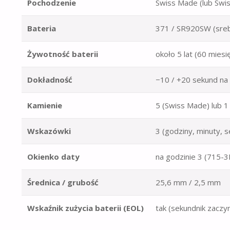
Pochodzenie
Swiss Made (lub Swis
Bateria
371 / SR920SW (sreb
Żywotność baterii
około 5 lat (60 miesi
Dokładność
−10 / +20 sekund na
Kamienie
5 (Swiss Made) lub 1
Wskazówki
3 (godziny, minuty, 
Okienko daty
na godzinie 3 (715-3
Średnica / grubość
25,6 mm / 2,5 mm
Wskaźnik zużycia baterii (EOL)
tak (sekundnik zaczy