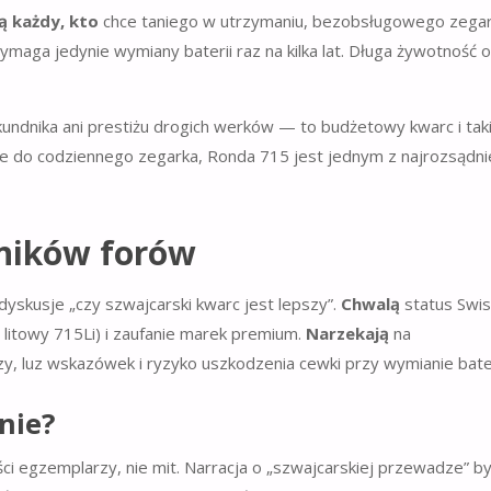
ą każdy, kto
chce taniego w utrzymaniu, bezobsługowego zega
maga jedynie wymiany baterii raz na kilka lat. Długa żywotność o
ndnika ani prestiżu drogich werków — to budżetowy kwarc i taki
ie do codziennego zegarka, Ronda 715 jest jednym z najrozsądni
ników forów
yskusje „czy szwajcarski kwarc jest lepszy”.
Chwalą
status Swi
 litowy 715Li) i zaufanie marek premium.
Narzekają
na
y, luz wskazówek i ryzyko uszkodzenia cewki przy wymianie bater
nie?
ści egzemplarzy, nie mit. Narracja o „szwajcarskiej przewadze” b