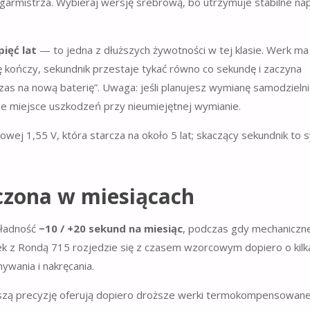
armistrza. Wybieraj wersję srebrową, bo utrzymuje stabilne napi
pięć lat
— to jedna z dłuższych żywotności w tej klasie. Werk ma
ę kończy, sekundnik przestaje tykać równo co sekundę i zaczyna
czas na nową baterię”. Uwaga: jeśli planujesz wymianę samodzielni
ze miejsce uszkodzeń przy nieumiejętnej wymianie.
czona w miesiącach
kładność
−10 / +20 sekund na miesiąc
, podczas gdy mechaniczn
k z Rondą 715 rozjedzie się z czasem wzorcowym dopiero o kilk
wania i nakręcania.
szą precyzję oferują dopiero droższe werki termokompensowane