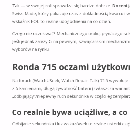
Tak — w swojej roli sprawdza się bardzo dobrze.
Doceni j
Swiss Made, który pokazuje czas z dokładnością kwarcu i wy
wskaźnik EOL to realne udogodnienia na co dzień.
Czego nie oczekiwać? Mechanicznego uroku, płynącego seku
Jeśli jednak zależy Ci na pewnym, szwajcarskim mechanizm
wyborów na rynku.
Ronda 715 oczami użytkow
Na forach (WatchUSeek, Watch Repair Talk) 715 wywołuje d
z 5 kamieniami, długą żywotność baterii (zwłaszcza wariant
„odbijający”/niepewny ruch sekundnika w części egzemplarz
Co realnie bywa uciążliwe, a co 
Odbijanie sekundnika i luz wskazówek to realne usterki czę