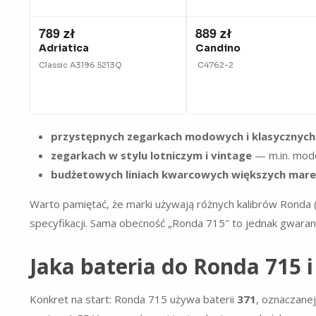
789 zł
889 zł
Adriatica
Candino
Classic
A3196.5213Q
C4762-2
przystępnych zegarkach modowych i klasycznyc
zegarkach w stylu lotniczym i vintage
— m.in. mode
budżetowych liniach kwarcowych większych mar
Warto pamiętać, że marki używają różnych kalibrów Ronda (s
specyfikacji. Sama obecność „Ronda 715″ to jednak gwar
Jaka bateria do Ronda 715 i
Konkret na start: Ronda 715 używa baterii
371
, oznaczanej