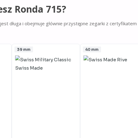
esz Ronda 715?
jest długa i obejmuje głównie przystępne zegarki z certyfikatem
39 mm
40 mm