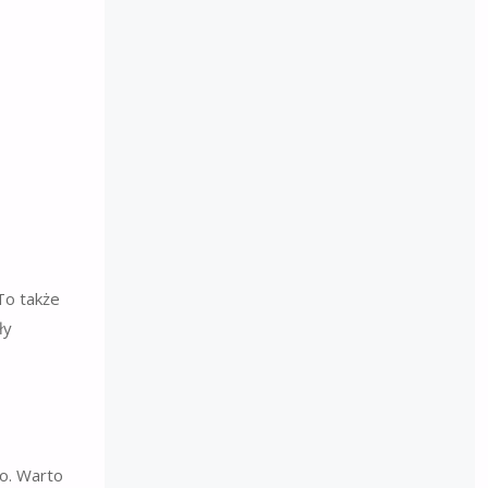
To także
ły
ko. Warto