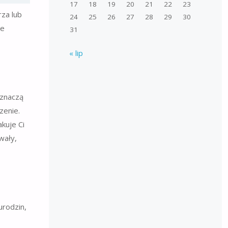
17
18
19
20
21
22
23
rza lub
24
25
26
27
28
29
30
ie
31
« lip
 znaczą
zenie.
akuje Ci
wały,
urodzin,