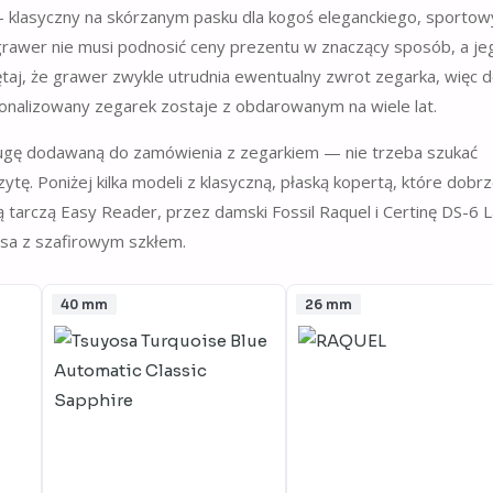
lasyczny na skórzanym pasku dla kogoś eleganckiego, sportow
 grawer nie musi podnosić ceny prezentu w znaczący sposób, a je
ętaj, że grawer zwykle utrudnia ewentualny zwrot zegarka, więc 
sonalizowany zegarek zostaje z obdarowanym na wiele lat.
ugę dodawaną do zamówienia z zegarkiem — nie trzeba szukać
tę. Poniżej kilka modeli z klasyczną, płaską kopertą, które dobr
tarczą Easy Reader, przez damski Fossil Raquel i Certinę DS-6 
sa z szafirowym szkłem.
40 mm
26 mm