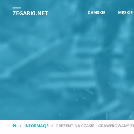
Przejdź
ZEGARKI.NET
DAMSKIE
MĘSKIE
do
treści
STRONA
INFORMACJE
PREZENT NA CZASIE – GRAWEROWANY Z
GŁÓWNA