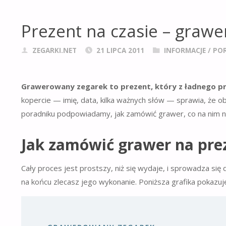
Prezent na czasie – graw
ZEGARKI.NET
21 LIPCA 2011
INFORMACJE
/
PO
Grawerowany zegarek to prezent, który z ładnego pr
kopercie — imię, data, kilka ważnych słów — sprawia, że o
poradniku podpowiadamy, jak zamówić grawer, co na nim na
Jak zamówić grawer na pre
Cały proces jest prostszy, niż się wydaje, i sprowadza si
na końcu zlecasz jego wykonanie. Poniższa grafika pokazuje