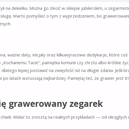
yli na dekielku. Można go zlecić w sklepie jubilerskim, u zegarmist
ą usługę. Warto pomyśleć o tym z wyprzedzeniem, bo grawerowan
znych.
ona, ważne daty, inicjały oraz kilkuwyrazowe dedykacje, które coś
 „Kochanemu Tacie”, pamiątka komunii czy chrztu albo krótkie życ
 dlatego lepiej postawić na zwięzłość niż na długie zdania. Jeśli br
po latach wzruszają najbardziej. Pamiętaj też, że grawer jest tr
się grawerowany zegarek
hwili. Widać to zresztą na realnych przykładach — od okrągłych 