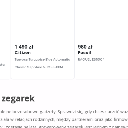
1 490 zł
980 zł
Citizen
Fossil
Tsuyosa Turquoise Blue Automatic
RAQUEL
ES5304
ter
Classic Sapphire
NJ0151-88M
 zegarek
e kolejne bezosobowe gadżety. Sprawdzi się, gdy chcesz uczcić wa
 działa w relacjach rodzinnych, między partnerami oraz jako firmo
szy i zostanie na lata, grawerowany zegarek jest jednym z najpew