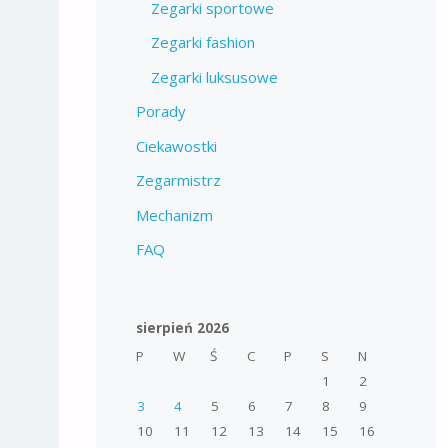
Zegarki sportowe
Zegarki fashion
Zegarki luksusowe
Porady
Ciekawostki
Zegarmistrz
Mechanizm
FAQ
sierpień 2026
P
W
Ś
C
P
S
N
1
2
3
4
5
6
7
8
9
10
11
12
13
14
15
16