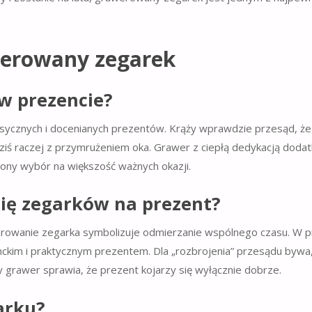
werowany zegarek
w prezencie?
asycznych i docenianych prezentów. Krąży wprawdzie przesąd, że
 dziś raczej z przymrużeniem oka. Grawer z ciepłą dedykacją dod
ony wybór na większość ważnych okazji.
 się zegarków na prezent?
arowanie zegarka symbolizuje odmierzanie wspólnego czasu. W p
nckim i praktycznym prezentem. Dla „rozbrojenia” przesądu bywa
grawer sprawia, że prezent kojarzy się wyłącznie dobrze.
arku?