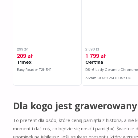
299 zł
2 590 zł
209 zł
1 799 zł
Timex
Certina
Easy Reader
T2H341
DS-6 Lady Ceramic Chronome
35mm
C039.251.11.057.00
Dla kogo jest grawerowany
To prezent dla osób, które cenią pamiątki z historią, a ni
moment i dać coś, co będzie się nosić i pamiętać. Świetnie
upominek na jubileusz. Jeśli szukasz prezentu, który wzru