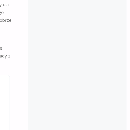
y dla
go
dobrze
ze
Lady z