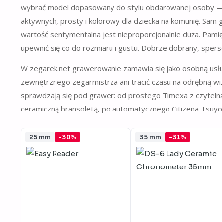
wybrać model dopasowany do stylu obdarowanej osoby — k
aktywnych, prosty i kolorowy dla dziecka na komunię. Sam
wartość sentymentalna jest nieproporcjonalnie duża. Pami
upewnić się co do rozmiaru i gustu. Dobrze dobrany, sper
W zegarek.net grawerowanie zamawia się jako osobną usł
zewnętrznego zegarmistrza ani tracić czasu na odrębną wizy
sprawdzają się pod grawer: od prostego Timexa z czytelną 
ceramiczną bransoletą, po automatycznego Citizena Tsuyo
25 mm
-30%
35 mm
-31%