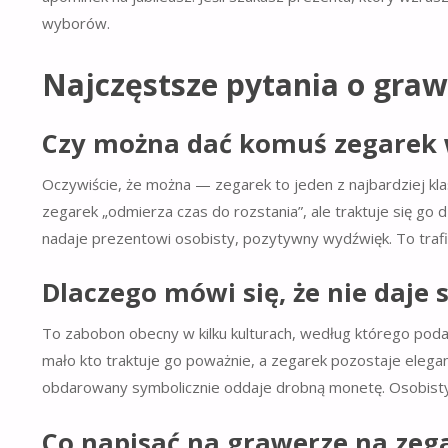
wyborów.
Najczęstsze pytania o gra
Czy można dać komuś zegarek 
Oczywiście, że można — zegarek to jeden z najbardziej kl
zegarek „odmierza czas do rozstania”, ale traktuje się go
nadaje prezentowi osobisty, pozytywny wydźwięk. To trafi
Dlaczego mówi się, że nie daje
To zabobon obecny w kilku kulturach, według którego pod
mało kto traktuje go poważnie, a zegarek pozostaje elega
obdarowany symbolicznie oddaje drobną monetę. Osobisty 
Co napisać na grawerze na zeg