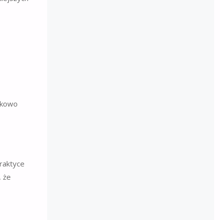
atkowo
raktyce
, że