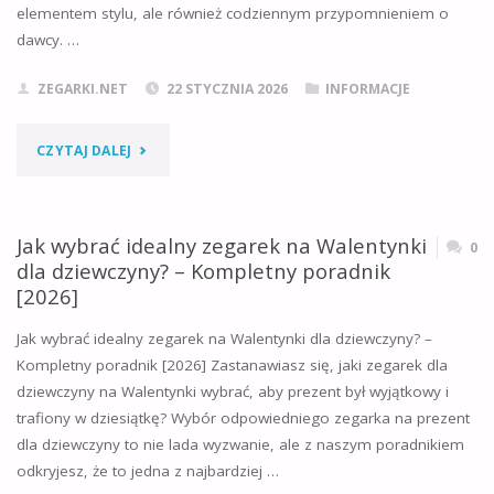
elementem stylu, ale również codziennym przypomnieniem o
PREZENTEM
dawcy. …
WALENTYNKOWYM?"
ZEGARKI.NET
22 STYCZNIA 2026
INFORMACJE
"JAK
CZYTAJ DALEJ
WYBRAĆ
IDEALNY
Jak wybrać idealny zegarek na Walentynki
0
dla dziewczyny? – Kompletny poradnik
ZEGAREK
[2026]
NA
Jak wybrać idealny zegarek na Walentynki dla dziewczyny? –
Kompletny poradnik [2026] Zastanawiasz się, jaki zegarek dla
WALENTYNKI
dziewczyny na Walentynki wybrać, aby prezent był wyjątkowy i
DLA
trafiony w dziesiątkę? Wybór odpowiedniego zegarka na prezent
dla dziewczyny to nie lada wyzwanie, ale z naszym poradnikiem
CHŁOPAKA?
odkryjesz, że to jedna z najbardziej …