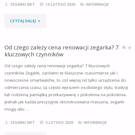
ZEGARKI.NET
10 LUTEGO 2026
INFORMACJE
"DLACZEGO
CZYTAJ DALEJ
IDEALNE
DOPASOWANIE
Od czego zależy cena renowacji zegarka? 7
0
kluczowych czynników
ZEGARKA
Od czego zależy cena renowacji zegarka? 7 kluczowych
JEST
czynników Zegarki, zarówno te klasyczne czasomierze jak i
nowoczesne smartwatche, to coś więcej niż tylko urządzenia do
TAK
odmierzania czasu; są często wyrazem osobistego stylu, tradycji
WAŻNE?"
lub rodzinną pamiątką przekazywaną z pokolenia na pokolenia.
Jednak jak każda precyzyjnie skonstruowana maszyna, zegarki
mogą ulec …
ZEGARKI.NET
5 LUTEGO 2026
INFORMACJE