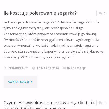
KOSZTUJE
WYMIANA
Ile kosztuje polerowanie zegarka?
0
PASKA
Ile kosztuje polerowanie zegarka? Polerowanie zegarka to nie
tylko zabieg kosmetyczny, ale profesjonalna usługa
W
konserwacyjna, która przywraca czasomierzowi jego dawną
świetność. W kontekście rosnących cen luksusowych zegarków
ZEGARKU?"
oraz sentymentalnej wartości rodzinnych pamiątek, regularne
dbanie o stan zewnętrzny koperty i bransolety staje się kluczową
inwestycją. W 2026 roku, gdy ceny nowych …
ZEGARKI.NET
10 MARCA 2026
INFORMACJE
"ILE
CZYTAJ DALEJ
KOSZTUJE
POLEROWANIE
Czym jest wysokościomierz w zegarku i jak
0
działa? Podstawy techniczne