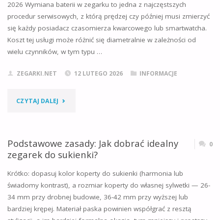
2026 Wymiana baterii w zegarku to jedna z najczęstszych
procedur serwisowych, z którą prędzej czy później musi zmierzyć
LEWEJ
się każdy posiadacz czasomierza kwarcowego lub smartwatcha.
RĘCE?
Koszt tej usługi może różnić się diametralnie w zależności od
wielu czynników, w tym typu …
ODPOWIADAMY,
ZEGARKI.NET
12 LUTEGO 2026
INFORMACJE
SKĄD
WZIĄŁ
"ILE
CZYTAJ DALEJ
SIĘ
KOSZTUJE
TEN
WYMIANA
Podstawowe zasady: Jak dobrać idealny
0
zegarek do sukienki?
ZWYCZAJ"
BATERII
Krótko: dopasuj kolor koperty do sukienki (harmonia lub
W
świadomy kontrast), a rozmiar koperty do własnej sylwetki — 26-
34 mm przy drobnej budowie, 36-42 mm przy wyższej lub
ZEGARKU?
bardziej krępej. Materiał paska powinien współgrać z resztą
AKTUALNE