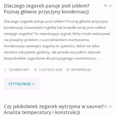
CZY
Dlaczego zegarek paruje pod szkłem?
0
Poznaj główne przyczyny kondensacji
ZEGAREK
Dlaczego zegarek paruje pod szkłem? Poznaj główne przyczyny
MOŻNA
kondensacji Zauważyłeś mgiełkę lub kropelki wody pod szkłem
swojego zegarka? To niepokojący sygnał, który może wskazywać
WRZUCIĆ
na poważny problem z uszczelnieniem mechanizmu.
W
Kondensacja wewnątrz zegarka to zjawisko, które nie tylko
utrudnia odczytanie godziny, ale przede wszystkim stanowi
KOSZTY?"
bezpośrednie zagrożenie dla precyzyjnego mechanizmu. …
ZEGARKI.NET
3 LUTEGO 2026
INFORMACJE
"DLACZEGO
CZYTAJ DALEJ
ZEGAREK
PARUJE
Czy jakikolwiek zegarek wytrzyma w saunie?
0
Analiza temperatury i konstrukcji
POD