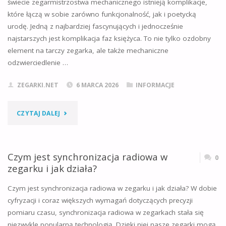
świecie zegarmistrzostwa mechanicznego istnieją komplikacje,
które łączą w sobie zarówno funkcjonalność, jak i poetycką
I
urodę. Jedną z najbardziej fascynujących i jednocześnie
JAK
najstarszych jest komplikacja faz księżyca. To nie tylko ozdobny
element na tarczy zegarka, ale także mechaniczne
DZIAŁA?
odzwierciedlenie …
PODSTAWY
ZEGARKI.NET
6 MARCA 2026
INFORMACJE
TECHNICZNE"
"CZYM
CZYTAJ DALEJ
JEST
KOMPLIKACJA
Czym jest synchronizacja radiowa w
0
zegarku i jak działa?
FAZ
Czym jest synchronizacja radiowa w zegarku i jak działa? W dobie
KSIĘŻYCA
cyfryzacji i coraz większych wymagań dotyczących precyzji
pomiaru czasu, synchronizacja radiowa w zegarkach stała się
I
niezwykle popularną technologią. Dzięki niej nasze zegarki mogą