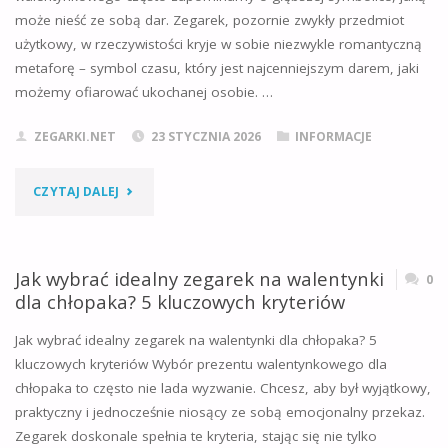
może nieść ze sobą dar. Zegarek, pozornie zwykły przedmiot
ANALIZA
użytkowy, w rzeczywistości kryje w sobie niezwykle romantyczną
metaforę – symbol czasu, który jest najcenniejszym darem, jaki
TEMPERATURY
możemy ofiarować ukochanej osobie. …
I
ZEGARKI.NET
23 STYCZNIA 2026
INFORMACJE
KONSTRUKCJI"
"SYMBOLIKA
CZYTAJ DALEJ
CZASU:
DLACZEGO
Jak wybrać idealny zegarek na walentynki
0
dla chłopaka? 5 kluczowych kryteriów
ZEGAREK
Jak wybrać idealny zegarek na walentynki dla chłopaka? 5
MOŻE
kluczowych kryteriów Wybór prezentu walentynkowego dla
chłopaka to często nie lada wyzwanie. Chcesz, aby był wyjątkowy,
BYĆ
praktyczny i jednocześnie niosący ze sobą emocjonalny przekaz.
IDEALNYM
Zegarek doskonale spełnia te kryteria, stając się nie tylko