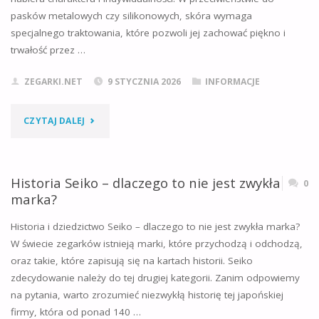
I
pasków metalowych czy silikonowych, skóra wymaga
specjalnego traktowania, które pozwoli jej zachować piękno i
WIZJONERSCY
trwałość przez …
ZAŁOŻYCIELE"
ZEGARKI.NET
9 STYCZNIA 2026
INFORMACJE
"JAK
CZYTAJ DALEJ
DBAĆ
O
Historia Seiko – dlaczego to nie jest zwykła
0
marka?
SKÓRZANY
Historia i dziedzictwo Seiko – dlaczego to nie jest zwykła marka?
PASEK
W świecie zegarków istnieją marki, które przychodzą i odchodzą,
oraz takie, które zapisują się na kartach historii. Seiko
W
zdecydowanie należy do tej drugiej kategorii. Zanim odpowiemy
ZEGARKU?
na pytania, warto zrozumieć niezwykłą historię tej japońskiej
firmy, która od ponad 140 …
PODSTAWOWE