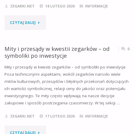
ZEGARKI.NET
18 LUTEGO 2026
INFORMACJE
"CZY
CZYTAJ DALEJ
MOŻNA
DAĆ
Mity i przesądy w kwestii zegarków – od
0
symboliki po inwestycje
KOMUŚ
Mity i przesądy w kwestii zegarków – od symboliki po inwestycje
ZEGAREK
Poza technicznymi aspektami, wokół zegarków narosło wiele
mitów kulturowych, przesądów i błędnych przekonań dotyczących
W
ich wartości symbolicznej, relacji ceny do jakości oraz potencjału
PREZENCIE?
inwestycyjnego. Te mity często wpływają na nasze decyzje
zakupowe i sposób postrzegania czasomierzy. W tej sekcji …
O
ZEGARKI.NET
17 LUTEGO 2026
INFORMACJE
TYM
MUSISZ
"MITY
CZYTAJ DALEJ