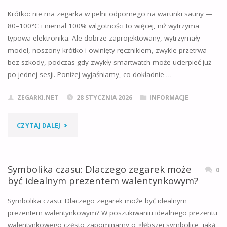
Krótko: nie ma zegarka w pełni odpornego na warunki sauny —
SZKŁEM?
80–100°C i niemal 100% wilgotności to więcej, niż wytrzyma
typowa elektronika. Ale dobrze zaprojektowany, wytrzymały
POZNAJ
model, noszony krótko i owinięty ręcznikiem, zwykle przetrwa
GŁÓWNE
bez szkody, podczas gdy zwykły smartwatch może ucierpieć już
po jednej sesji. Poniżej wyjaśniamy, co dokładnie …
PRZYCZYNY
ZEGARKI.NET
28 STYCZNIA 2026
INFORMACJE
KONDENSACJI"
"CZY
CZYTAJ DALEJ
JAKIKOLWIEK
ZEGAREK
Symbolika czasu: Dlaczego zegarek może
0
być idealnym prezentem walentynkowym?
WYTRZYMA
Symbolika czasu: Dlaczego zegarek może być idealnym
W
prezentem walentynkowym? W poszukiwaniu idealnego prezentu
walentynkowego często zapominamy o głębszej symbolice, jaką
SAUNIE?