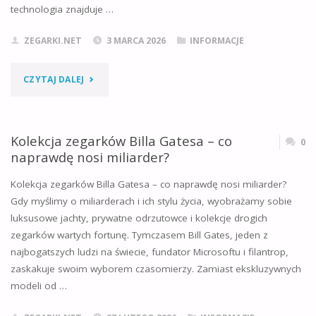
technologia znajduje …
DZIAŁA?"
ZEGARKI.NET
3 MARCA 2026
INFORMACJE
"CZYM
CZYTAJ DALEJ
JEST
TRIGALIGHT
Kolekcja zegarków Billa Gatesa – co
0
naprawdę nosi miliarder?
I
Kolekcja zegarków Billa Gatesa – co naprawdę nosi miliarder?
JAK
Gdy myślimy o miliarderach i ich stylu życia, wyobrażamy sobie
luksusowe jachty, prywatne odrzutowce i kolekcje drogich
DZIAŁA
zegarków wartych fortunę. Tymczasem Bill Gates, jeden z
TA
najbogatszych ludzi na świecie, fundator Microsoftu i filantrop,
zaskakuje swoim wyborem czasomierzy. Zamiast ekskluzywnych
REWOLUCYJNA
modeli od …
TECHNOLOGIA