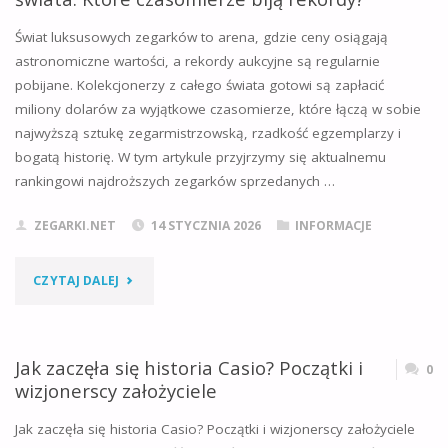
OD
Świat luksusowych zegarków to arena, gdzie ceny osiągają
WATERBURY
astronomiczne wartości, a rekordy aukcyjne są regularnie
pobijane. Kolekcjonerzy z całego świata gotowi są zapłacić
CLOCK
miliony dolarów za wyjątkowe czasomierze, które łączą w sobie
DO
najwyższą sztukę zegarmistrzowską, rzadkość egzemplarzy i
bogatą historię. W tym artykule przyjrzymy się aktualnemu
REWOLUCYJNEJ
rankingowi najdroższych zegarków sprzedanych …
ZMIANY
ZEGARKI.NET
14 STYCZNIA 2026
INFORMACJE
NAZWY"
"AKTUALNY
CZYTAJ DALEJ
RANKING
NAJDROŻSZYCH
Jak zaczęła się historia Casio? Początki i
0
wizjonerscy założyciele
ZEGARKÓW
Jak zaczęła się historia Casio? Początki i wizjonerscy założyciele
ŚWIATA: