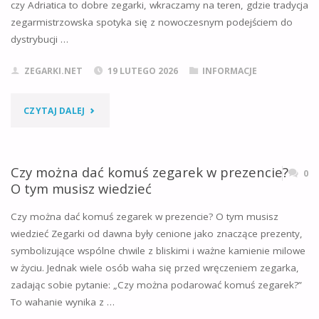
WYBRAĆ
czy Adriatica to dobre zegarki, wkraczamy na teren, gdzie tradycja
zegarmistrzowska spotyka się z nowoczesnym podejściem do
W
dystrybucji …
2026
ZEGARKI.NET
19 LUTEGO 2026
INFORMACJE
ROKU?"
"CZY
CZYTAJ DALEJ
ADRIATICA
TO
Czy można dać komuś zegarek w prezencie?
0
O tym musisz wiedzieć
DOBRE
Czy można dać komuś zegarek w prezencie? O tym musisz
ZEGARKI?
wiedzieć Zegarki od dawna były cenione jako znaczące prezenty,
symbolizujące wspólne chwile z bliskimi i ważne kamienie milowe
OPINIE
w życiu. Jednak wiele osób waha się przed wręczeniem zegarka,
MÓWIĄ
zadając sobie pytanie: „Czy można podarować komuś zegarek?”
To wahanie wynika z …
JEDNO!"