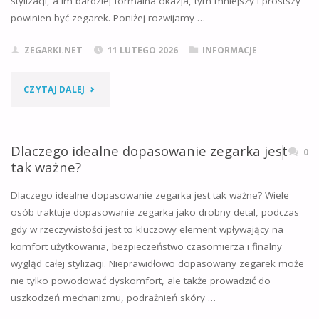
stylizacji, a im bardziej formalna okazja, tym mniejszy i prostszy
powinien być zegarek. Poniżej rozwijamy …
CENY
ZEGARKI.NET
11 LUTEGO 2026
INFORMACJE
W
POLSCE
"PODSTAWOWE
CZYTAJ DALEJ
2026"
ZASADY:
JAK
Dlaczego idealne dopasowanie zegarka jest
0
tak ważne?
DOBRAĆ
Dlaczego idealne dopasowanie zegarka jest tak ważne? Wiele
IDEALNY
osób traktuje dopasowanie zegarka jako drobny detal, podczas
gdy w rzeczywistości jest to kluczowy element wpływający na
ZEGAREK
komfort użytkowania, bezpieczeństwo czasomierza i finalny
DO
wygląd całej stylizacji. Nieprawidłowo dopasowany zegarek może
nie tylko powodować dyskomfort, ale także prowadzić do
SUKIENKI?"
uszkodzeń mechanizmu, podrażnień skóry …