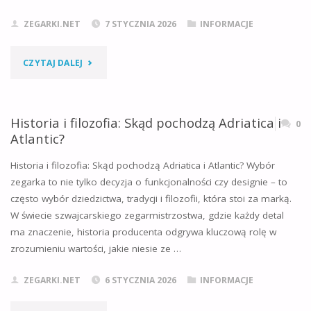
ZEGARKI.NET
7 STYCZNIA 2026
INFORMACJE
ZASADY
PIELĘGNACJI"
"HISTORIA
CZYTAJ DALEJ
SEIKO
–
Historia i filozofia: Skąd pochodzą Adriatica i
0
Atlantic?
DLACZEGO
Historia i filozofia: Skąd pochodzą Adriatica i Atlantic? Wybór
TO
zegarka to nie tylko decyzja o funkcjonalności czy designie – to
często wybór dziedzictwa, tradycji i filozofii, która stoi za marką.
NIE
W świecie szwajcarskiego zegarmistrzostwa, gdzie każdy detal
JEST
ma znaczenie, historia producenta odgrywa kluczową rolę w
zrozumieniu wartości, jakie niesie ze …
ZWYKŁA
ZEGARKI.NET
6 STYCZNIA 2026
INFORMACJE
MARKA?"