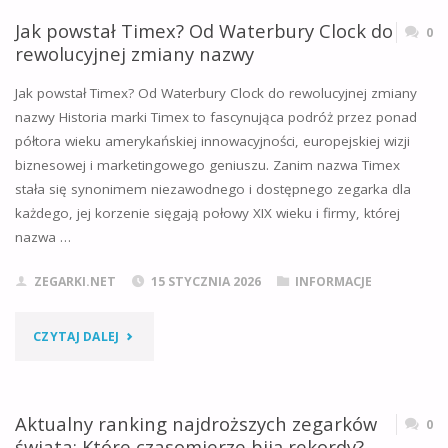
FUNKCJA
Jak powstał Timex? Od Waterbury Clock do
0
rewolucyjnej zmiany nazwy
GMT
Jak powstał Timex? Od Waterbury Clock do rewolucyjnej zmiany
I
nazwy Historia marki Timex to fascynująca podróż przez ponad
półtora wieku amerykańskiej innowacyjności, europejskiej wizji
JAK
biznesowej i marketingowego geniuszu. Zanim nazwa Timex
POWSTAŁA
stała się synonimem niezawodnego i dostępnego zegarka dla
każdego, jej korzenie sięgają połowy XIX wieku i firmy, której
TA
nazwa …
REWOLUCYJNA
ZEGARKI.NET
15 STYCZNIA 2026
INFORMACJE
KOMPLIKACJA?"
"JAK
CZYTAJ DALEJ
POWSTAŁ
TIMEX?
Aktualny ranking najdroższych zegarków
0
świata: Które czasomierze biją rekordy?