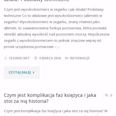
ZEGARKA?"
Czym jest wysokościomierz w zegarku i jak działa? Podstawy
techniczne Co to właściwie jest wysokościomierz (altimetr) w
zegarku? Wysokościomierz w zegarku, znany również jako
altimetr, to zaawansowana funkcja pomiarowa, która pozwala
określić aktualną wysokość nad poziomem morza. Współczesne
zegarki z wysokościomierzem to jednak znacznie więcej niż
proste urządzenia pomiarowe – …
ZEGARKI.NET
9 MARCA 2026
INFORMACJE
"CZYM
CZYTAJ DALEJ
JEST
WYSOKOŚCIOMIERZ
Czym jest komplikacja faz księżyca i jaka
0
stoi za nią historia?
W
Czym jest komplikacja faz księżyca i jaka stoi za nią historia? W
ZEGARKU