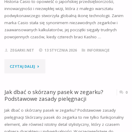
Historia Casio to opowieść o japońskiej przedsiębiorczości,
innowacyjności i niezwykłej wizji, która z małego warsztatu
KTÓRE
podwykonawczego stworzyła globalną ikonę technologii. Zanim
CZASOMIERZE
marka Casio stała się synonimem niezawodnych zegarków i
zaawansowanych kalkulatorów, jej początki sięgały trudnych
BIJĄ
powojennych czasów, kiedy czterech braci Kashio …
REKORDY?"
ZEGARKI.NET
13 STYCZNIA 2026
INFORMACJE
"JAK
CZYTAJ DALEJ
ZACZĘŁA
SIĘ
Jak dbać o skórzany pasek w zegarku?
0
Podstawowe zasady pielęgnacji
HISTORIA
Jak dbać o skórzany pasek w zegarku? Podstawowe zasady
CASIO?
pielęgnacji Skórzany pasek do zegarka to nie tylko funkcjonalny
element, ale również istotny detal stylistyczny, który z czasem
POCZĄTKI
nabiera charakteru i indywidualności. W przeciwieństwie do