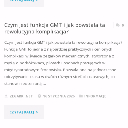
PORADNIK
CONSTANT
[2026]"
–
Czym jest funkcja GMT i jak powstała ta
0
rewolucyjna komplikacja?
CO
Czym jest funkcja GMT i jak powstała ta rewolucyjna komplikacja?
TO
Funkcja GMT to jedna z najbardziej praktycznych i cenionych
komplikacji w świecie zegarków mechanicznych, stworzona z
ZA
myślą o podróżnikach, pilotach i osobach pracujących w
MARKA?
międzynarodowym środowisku. Pozwala ona na jednoczesne
odczytywanie czasu w dwóch różnych strefach czasowych, co
HISTORIA
stanowi nieocenioną …
I
ZEGARKI.NET
16 STYCZNIA 2026
INFORMACJE
POZYCJONOWANIE
"CZYM
CZYTAJ DALEJ
MARKI"
JEST