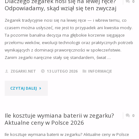
Dlaczego zegarek nosi się na lewej ręce?
0
Odpowiadamy, skąd wziął się ten zwyczaj
W
Zegarek tradycyjnie nosi się na lewej ręce — i wbrew temu, co
ZEGARKU
czasem można usłyszeć, nie jest to przypadek ani kwestia mody.
Ta pozornie banalna decyzja ma głębokie korzenie sięgające
I
przełomu wieków, ewolucji technologii oraz praktycznych potrzeb
JAKIE
wynikających z dominacji praworęczności w społeczeństwie.
Zanim zegarki naręczne stały się standardem, świat …
SĄ
ZEGARKI.NET
13 LUTEGO 2026
INFORMACJE
JEGO
PODSTAWOWE
"DLACZEGO
CZYTAJ DALEJ
FUNKCJE?"
ZEGAREK
NOSI
Ile kosztuje wymiana baterii w zegarku?
0
Aktualne ceny w Polsce 2026
SIĘ
Ile kosztuje wymiana baterii w zegarku? Aktualne ceny w Polsce
NA