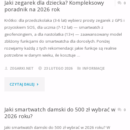
KWARCOWY
Jaki zegarek dla dziecka? Kompleksowy
0
poradnik na 2026 rok
TRZEBA
Krótko: dla przedszkolaka (3-6 lat) wybierz prosty zegarek z GPS i
NAKRĘCAĆ?
przyciskiem SOS, dla ucznia (7-12 lat) — smartwatch z
geofencingiem, a dla nastolatka (13+) — zaawansowany model
BEZPOŚREDNIA
zbliżony funkcjami do smartwatcha dla dorosłych. Poniżej
ODPOWIEDŹ
rozwijamy każdą z tych rekomendacji: jakie funkcje są realnie
potrzebne w danym wieku, ile kosztuje …
I
ZEGARKI.NET
23 LUTEGO 2026
INFORMACJE
ZASADA
DZIAŁANIA"
"JAKI
CZYTAJ DALEJ
ZEGAREK
DLA
Jaki smartwatch damski do 500 zł wybrać w
0
2026 roku?
DZIECKA?
Jaki smartwatch damski do 500 zł wybrać w 2026 roku? W