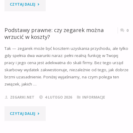
"OD
CZYTAJ DALEJ
CZEGO
ZALEŻY
Podstawy prawne: czy zegarek można
0
wrzucić w koszty?
CENA
Tak — zegarek może być kosztem uzyskania przychodu, ale tylko
RENOWACJI
gdy spełnia dwa warunki naraz: pełni realną funkcję w Twojej
pracy i jego cena jest adekwatna do skali firmy. Bez tego urząd
ZEGARKA?
skarbowy wydatek zakwestionuje, niezależnie od tego, jak dobrze
7
brzmi uzasadnienie. Poniżej wyjaśniamy, na czym polega ten
związek, jakich …
KLUCZOWYCH
ZEGARKI.NET
4 LUTEGO 2026
INFORMACJE
CZYNNIKÓW"
"PODSTAWY
CZYTAJ DALEJ
PRAWNE: