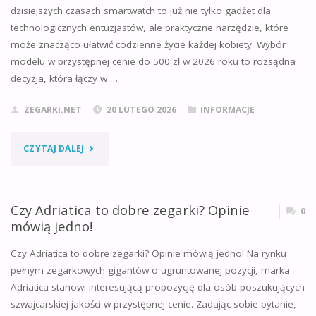
KOMPLEKSOWY
dzisiejszych czasach smartwatch to już nie tylko gadżet dla
technologicznych entuzjastów, ale praktyczne narzędzie, które
PORADNIK
może znacząco ułatwić codzienne życie każdej kobiety. Wybór
NA
modelu w przystępnej cenie do 500 zł w 2026 roku to rozsądna
decyzja, która łączy w …
2026
ZEGARKI.NET
20 LUTEGO 2026
INFORMACJE
ROK"
"JAKI
CZYTAJ DALEJ
SMARTWATCH
DAMSKI
Czy Adriatica to dobre zegarki? Opinie
0
mówią jedno!
DO
Czy Adriatica to dobre zegarki? Opinie mówią jedno! Na rynku
500
pełnym zegarkowych gigantów o ugruntowanej pozycji, marka
Adriatica stanowi interesującą propozycję dla osób poszukujących
ZŁ
szwajcarskiej jakości w przystępnej cenie. Zadając sobie pytanie,