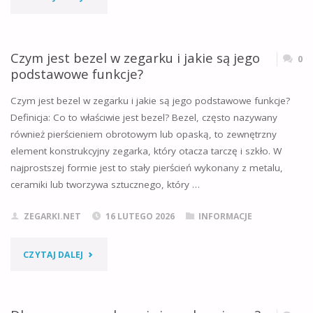
WIEDZIEĆ"
I
PRZESĄDY
Czym jest bezel w zegarku i jakie są jego
0
podstawowe funkcje?
W
Czym jest bezel w zegarku i jakie są jego podstawowe funkcje?
KWESTII
Definicja: Co to właściwie jest bezel? Bezel, często nazywany
również pierścieniem obrotowym lub opaską, to zewnętrzny
ZEGARKÓW
element konstrukcyjny zegarka, który otacza tarczę i szkło. W
–
najprostszej formie jest to stały pierścień wykonany z metalu,
ceramiki lub tworzywa sztucznego, który …
OD
ZEGARKI.NET
16 LUTEGO 2026
INFORMACJE
SYMBOLIKI
PO
"CZYM
CZYTAJ DALEJ
INWESTYCJE"
JEST
BEZEL