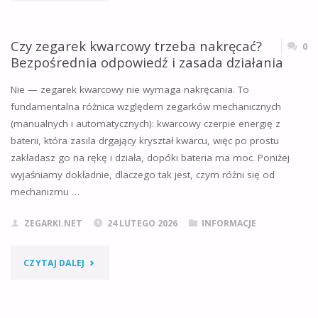
SZKŁO
SZAFIROWE
Czy zegarek kwarcowy trzeba nakręcać?
0
Bezpośrednia odpowiedź i zasada działania
NAPRAWDĘ
Nie — zegarek kwarcowy nie wymaga nakręcania. To
ROBI
fundamentalna różnica względem zegarków mechanicznych
(manualnych i automatycznych): kwarcowy czerpie energię z
RÓŻNICĘ?
baterii, która zasila drgający kryształ kwarcu, więc po prostu
PODSTAWOWE
zakładasz go na rękę i działa, dopóki bateria ma moc. Poniżej
wyjaśniamy dokładnie, dlaczego tak jest, czym różni się od
WŁAŚCIWOŚCI"
mechanizmu …
ZEGARKI.NET
24 LUTEGO 2026
INFORMACJE
"CZY
CZYTAJ DALEJ
ZEGAREK