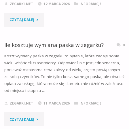
ZEGARKI.NET
12 MARCA 2026
INFORMACJE
"DLACZEGO
CZYTAJ DALEJ
ZEGAREK
SIĘ
Ile kosztuje wymiana paska w zegarku?
0
SPIESZY?
Koszt wymiany paska w zegarku to pytanie, które zadaje sobie
wielu właścicieli czasomierzy. Odpowiedź nie jest jednoznaczna,
POZNAJ
ponieważ ostateczna cena zależy od wielu, często powiązanych
ze sobą czynników. To nie tylko koszt samego paska, ale również
GŁÓWNE
opłata za usługę, która może się diametralnie różnić w zależności
PRZYCZYNY"
od miejsca i stopnia …
ZEGARKI.NET
11 MARCA 2026
INFORMACJE
"ILE
CZYTAJ DALEJ