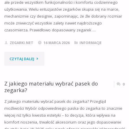
ale przede wszystkim funkcjonalności i komfortu codziennego
użytkowania. Wielu entuzjastów zegarków skupia się na marce,
mechanizmie czy designie, zapominając, że źle dobrany rozmiar
może zniweczyć wszystkie zalety nawet najdroższego
czasomierza. Prawidłowo dopasowany zegarek …
ZEGARKI.NET
16 MARCA 2026
INFORMACJE
"JAK
CZYTAJ DALEJ
DOBRAĆ
ROZMIAR
Z jakiego materiału wybrać pasek do
0
zegarka?
ZEGARKA?
Z jakiego materiału wybrać pasek do zegarka? Przegląd
PORADNIK
możliwości Wybór odpowiedniego paska do zegarka to znacznie
więcej niż tylko kwestia estetyki – to decyzja, która wpływa na
KROK
komfort noszenia, trwałość akcesorium oraz jego dopasowanie
PO