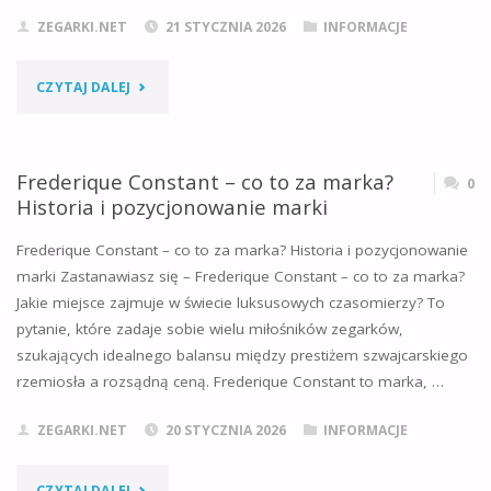
5
ZEGARKI.NET
21 STYCZNIA 2026
INFORMACJE
KLUCZOWYCH
"JAK
CZYTAJ DALEJ
KRYTERIÓW"
WYBRAĆ
IDEALNY
Frederique Constant – co to za marka?
0
Historia i pozycjonowanie marki
ZEGAREK
Frederique Constant – co to za marka? Historia i pozycjonowanie
NA
marki Zastanawiasz się – Frederique Constant – co to za marka?
Jakie miejsce zajmuje w świecie luksusowych czasomierzy? To
WALENTYNKI
pytanie, które zadaje sobie wielu miłośników zegarków,
DLA
szukających idealnego balansu między prestiżem szwajcarskiego
rzemiosła a rozsądną ceną. Frederique Constant to marka, …
DZIEWCZYNY?
ZEGARKI.NET
20 STYCZNIA 2026
INFORMACJE
–
KOMPLETNY
"FREDERIQUE
CZYTAJ DALEJ