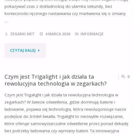
JAKA
pokazywać czas z dokładnością do ułamka sekundy, bez
konieczności ręcznego nastawiania czy martwienia się o zmiany
STOI
…
ZA
ZEGARKI.NET
4 MARCA 2026
INFORMACJE
NIĄ
"CZYM
CZYTAJ DALEJ
HISTORIA?"
JEST
SYNCHRONIZACJA
Czym jest Trigalight i jak działa ta
0
rewolucyjna technologia w zegarkach?
RADIOWA
Czym jest Trigalight i jak działa ta rewolucyjna technologia w
W
zegarkach? W świecie oświetlenia, gdzie dominują baterie i
ładowanie, pojawia się technologia, która rewolucjonizuje nasze
ZEGARKU
podejście do źródeł światła. Trigalight to niezwykłe rozwiązanie,
I
które oferuje samowystarczalne oświetlenie przez ponad dekadę
bez potrzeby ładowania czy wymiany baterii. Ta innowacyjna
JAK