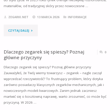
do stylu życia. W 2025 roku rynek oferuje niezwykłą różnorodność
materiałów, od tradycyjnej skóry przez nowoczesne …
KROKU"
ZEGARKI.NET
13 MARCA 2026
INFORMACJE
"Z
CZYTAJ DALEJ
JAKIEGO
MATERIAŁU
Dlaczego zegarek się spieszy? Poznaj
0
główne przyczyny
WYBRAĆ
Dlaczego zegarek się spieszy? Poznaj główne przyczyny
PASEK
Zauważyłeś, że Twój wierny towarzysz – zegarek – nagle zaczął
wyprzedzać rzeczywistość? To frustrujący problem, który dotyka
DO
zarówno posiadaczy klasycznych zegarków mechanicznych, jak i
ZEGARKA?"
nowoczesnych modeli kwarcowych. Zanim jednak zaczniesz
martwić się o kosztowną naprawę, warto zrozumieć, co może być
przyczyną. W 2026 …