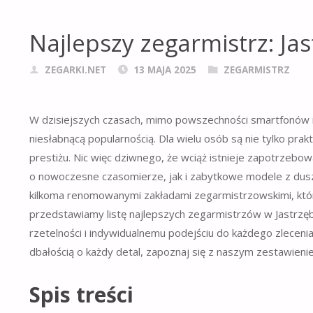
Najlepszy zegarmistrz: Jas
ZEGARKI.NET
13 MAJA 2025
ZEGARMISTRZ
W dzisiejszych czasach, mimo powszechności smartfonów i
niesłabnącą popularnością. Dla wielu osób są nie tylko pra
prestiżu. Nic więc dziwnego, że wciąż istnieje zapotrzeb
o nowoczesne czasomierze, jak i zabytkowe modele z duszą.
kilkoma renomowanymi zakładami zegarmistrzowskimi, które
przedstawiamy listę najlepszych zegarmistrzów w Jastrzęb
rzetelności i indywidualnemu podejściu do każdego zlecenia
dbałością o każdy detal, zapoznaj się z naszym zestawieni
Spis treści