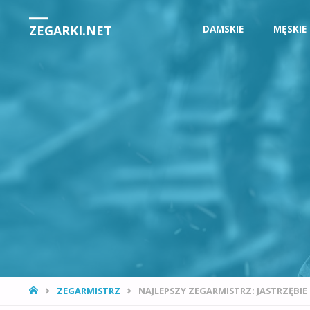
Przejdź
ZEGARKI.NET
DAMSKIE
MĘSKIE
do
treści
STRONA
ZEGARMISTRZ
NAJLEPSZY ZEGARMISTRZ: JASTRZĘBIE
GŁÓWNA