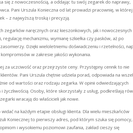
ka się z nowoczesnością, a oddając tu swój zegarek do naprawy,
wca. Pani Urszula Konieczna od lat prowadzi pracownię, w której
ek – z najwyższą troską i precyzją.
ych zegarków naręcznych oraz kieszonkowych, jak i nowoczesnych
i, regulację mechanizmu, wymianę szkiełka czy pasków, aż po
somierzy. Dzięki wieloletniemu doświadczeniu i rzetelności, na
ez kompromisów w zakresie jakości wykonania.
ej za uczciwość oraz przejrzyste ceny. Przystępny cennik to nie
klientów. Pani Urszula chętnie udziela porad, odpowiada na wszel
eżnie od wartości oraz rodzaju zegarka. W opinii odwiedzających
i życzliwością. Osoby, które skorzystały z usług, podkreślają rów
egarki wracają do właścicieli jak nowe.
o widać na każdym etapie obsługi klienta. Dla wielu mieszkańców
szuli Koniecznej to pierwszy adres, pod którym szuka się pomocy,
piniom i wysokiemu poziomowi zaufania, zakład cieszy się