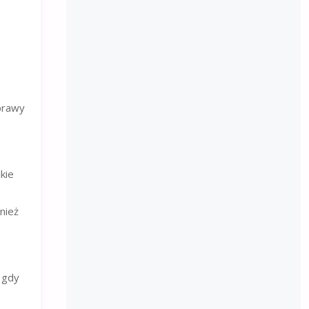
prawy
kie
nież
 gdy