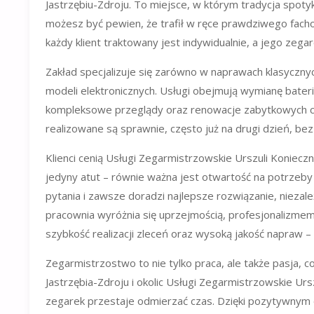
Jastrzębiu-Zdroju. To miejsce, w którym tradycja spoty
możesz być pewien, że trafił w ręce prawdziwego facho
każdy klient traktowany jest indywidualnie, a jego zegar
Zakład specjalizuje się zarówno w naprawach klasyczn
modeli elektronicznych. Usługi obejmują wymianę bateri
kompleksowe przeglądy oraz renowacje zabytkowych cza
realizowane są sprawnie, często już na drugi dzień, b
Klienci cenią Usługi Zegarmistrzowskie Urszuli Konieczn
jedyny atut – równie ważna jest otwartość na potrzeby 
pytania i zawsze doradzi najlepsze rozwiązanie, niezal
pracownia wyróżnia się uprzejmością, profesjonalizmem 
szybkość realizacji zleceń oraz wysoką jakość napraw – z
Zegarmistrzostwo to nie tylko praca, ale także pasja, c
Jastrzębia-Zdroju i okolic Usługi Zegarmistrzowskie Ur
zegarek przestaje odmierzać czas. Dzięki pozytywnym o