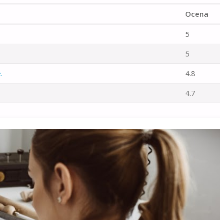
Ocena
5
5
.
4.8
4.7