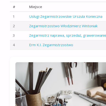
#
Miejsce
1
Usługi Zegarmistrzowskie Urszula Konieczna
2
Zegarmistrzostwo Włodzimierz Wintoniak
3
Zegarmistrz naprawa, sprzedaż, grawerowanie
4
Erm K.I. Zegarmistrzostwo