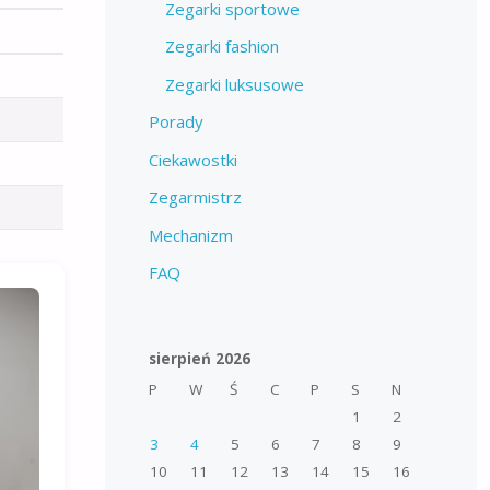
Zegarki sportowe
Zegarki fashion
Zegarki luksusowe
Porady
Ciekawostki
Zegarmistrz
Mechanizm
FAQ
sierpień 2026
P
W
Ś
C
P
S
N
1
2
3
4
5
6
7
8
9
10
11
12
13
14
15
16