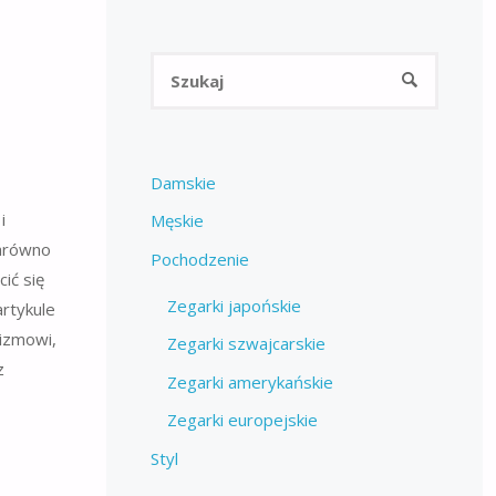
Szukaj:
SZUKAJ
Damskie
i
Męskie
zarówno
Pochodzenie
ić się
Zegarki japońskie
rtykule
lizmowi,
Zegarki szwajcarskie
z
Zegarki amerykańskie
Zegarki europejskie
Styl