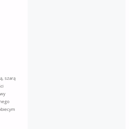
ą, szarą
ci
owy
cnego
kobiecym