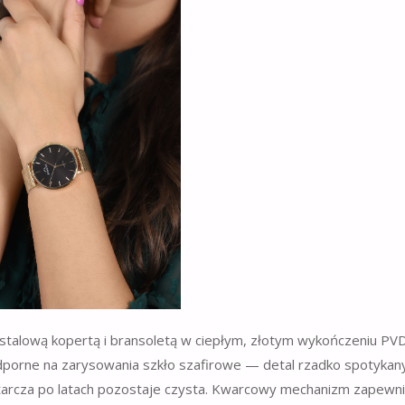
e stalową kopertą i bransoletą w ciepłym, złotym wykończeniu PV
dporne na zarysowania szkło szafirowe — detal rzadko spotykany
 że tarcza po latach pozostaje czysta. Kwarcowy mechanizm zapewn