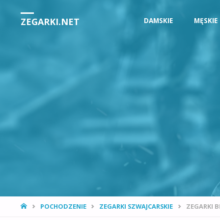
Przejdź
ZEGARKI.NET
DAMSKIE
MĘSKIE
do
treści
STRONA
POCHODZENIE
ZEGARKI SZWAJCARSKIE
ZEGARKI B
GŁÓWNA