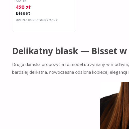
561 zł
420 zł
Bisset
BRIENZ
BSBF33GIBX03BX
Delikatny blask — Bisset w
Druga damska propozycja to model utrzymany w modnym, ci
bardziej delikatna, nowoczesna odsłona kobiecej elegancji