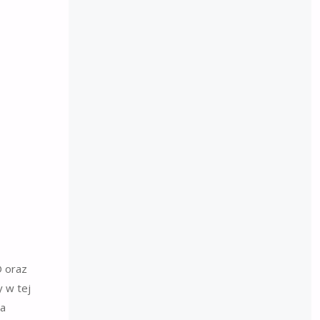
D oraz
 w tej
ia