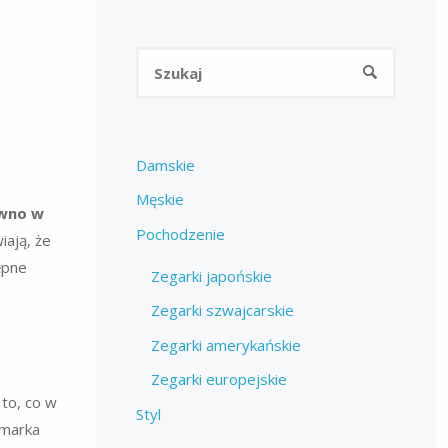
Szukaj:
SZUKAJ
Damskie
Męskie
ówno w
Pochodzenie
ają, że
ępne
Zegarki japońskie
Zegarki szwajcarskie
Zegarki amerykańskie
Zegarki europejskie
 to, co w
Styl
 marka