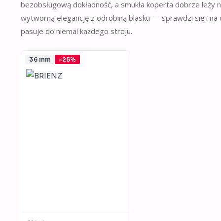
bezobsługową dokładność, a smukła koperta dobrze leży na
wytworną elegancję z odrobiną blasku — sprawdzi się i na c
pasuje do niemal każdego stroju.
36 mm
-25%