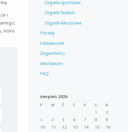
Zegarki sportowe
tkę.
Zegarki fashion
ze i
Zegarki luksusowe
 samego,
y, które
Porady
Ciekawostki
Zegarmistrz
Mechanizm
FAQ
sierpień 2026
P
W
Ś
C
P
S
N
1
2
3
4
5
6
7
8
9
10
11
12
13
14
15
16