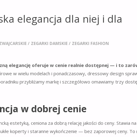
ka elegancja dla niej i dla
ZWAJCARSKIE
/
ZEGARKI DAMSKIE
/
ZEGARKI FASHION
zną elegancję oferuje w cenie realnie dostępnej — i to zar
firowe w wielu modelach i ponadczasowy, dressowy design sprawi
ym poradniku przybliżamy markę i szczegółowo omawiamy trzy dost
ncja w dobrej cenie
ką estetyką, ceniona za dobrą relację jakości do ceny. Stawia na
mukłe koperty i staranne wykończenie — bez zaporowej ceny. To