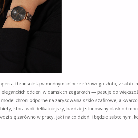
kopertą i bransoletą w modnym kolorze różowego złota, z subteln
 i eleganckich odcieni w damskich zegarkach — pasuje do większoś
enz, model chroni odporne na zarysowania szkło szafirowe, a kwarc
ety, która woli delikatniejszy, bardziej stonowany blask od mo
zi się zarówno w pracy, jak i na co dzień, i będzie subtelnym, 